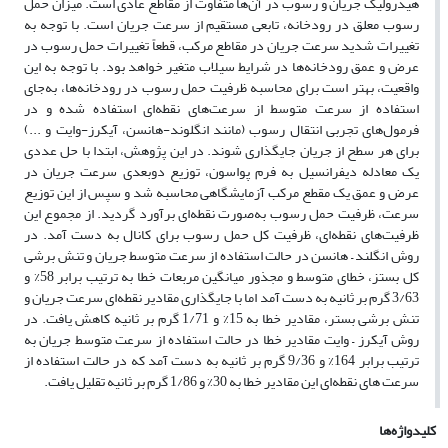
هیدرولیک جریان و رسوب در آن‌ها متفاوت از مقاطع عادی است. میزان حمل
رسوب معلق در رودخانه، تابعی مستقیم از سرعت جریان است. با توجه به
تغییرات شدید سرعت جریان در مقاطع مرکب، قطعاً تغییرات حمل رسوب در
عرض و عمق رودخانه‌ها در شرایط سیلاب متغیر خواهد بود. با توجه به این
واقعیت، بهتر است برای محاسبه ظرفیت حمل رسوب در رودخانه‌ها، به‌جای
استفاده از سرعت متوسط از سرعت‌های نقطه‌ای استفاده ‌شده و در
فرمول‌های تجربی انتقال رسوب (مانند انگلوند-هانسن، آیکرز-وایت و ...)
برای هر سطح از جریان جایگذاری شوند. در این پژوهش، ابتدا با حل عددی
یک معادله دیفرانسیل به فرم پواسون، توزیع دوبعدی سرعت جریان در
عرض و عمق یک مقطع مرکب آزمایشگاهی محاسبه ‌شد و سپس از این توزیع
سرعت، ظرفیت حمل رسوب به‌صورت نقطه‌ای برآورد گردید. از مجموع این
ظرفیت‌های نقطه‌ای، ظرفیت کل حمل رسوب برای کانال به دست آمد. در
روش انگلند – هانسن در حالت استفاده از سرعت متوسط جریان و تنش برشی
کل بستز، خطای متوسط و مجذور میانگین مربعات خطا به ترتیب برابر 58% و
3/63 گرم بر ثانیه به دست آمد اما با جایگذاری مقادیر نقطه‌ای سرعت جریان و
تنش برشی بستر، مقادیر خطا به 15% و 1/71 گرم بر ثانیه کاهش یافت. در
روش آیکرز – وایت مقادیر خطا در حالت استفاده از سرعت متوسط جریان به
ترتیب برابر 164% و 9/36 گرم بر ثانیه به دست آمد که در حالت استفاده از
سرعت های نقطه‌ای این مقادیر خطا به 30% و 1/86 گرم بر ثانیه تقلیل یافت.
کلیدواژه‌ها