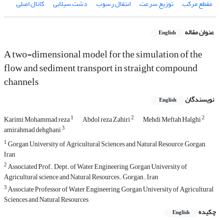
مقطع مرکب
توزیع سرعت
انتقال رسوب
دشت سیلابی
کانال اصلی
عنوان مقاله
English
A two-dimensional model for the simulation of the
flow and sediment transport in straight compound
channels
نویسندگان
English
1
2
2
Karimi Mohammad reza
Abdol reza Zahiri
Mehdi Meftah Halghi
3
amirahmad dehghani
1
Gorgan University of Agricultural Sciences and Natural Resource, Gorgan,
Iran
2
Associated Prof., Dept. of Water Engineering, Gorgan University of
Agricultural science and Natural Resources., Gorgan., Iran
3
Associate Professor of Water Engineering, Gorgan University of Agricultural
Sciences and Natural Resources
چکیده
English