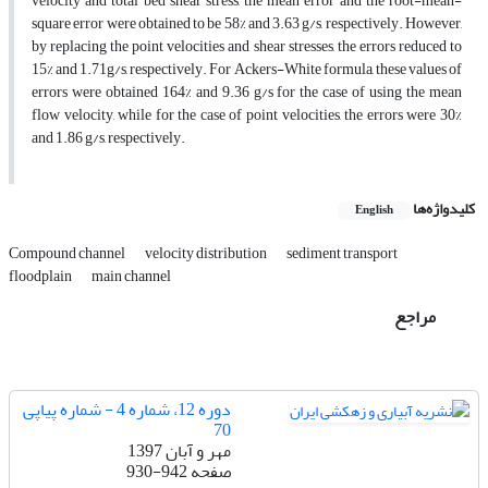
velocity and total bed shear stress, the mean error and the root-mean-
square error were obtained to be 58% and 3.63 g/s, respectively. However,
by replacing the point velocities and shear stresses, the errors reduced to
15% and 1.71g/s, respectively. For Ackers-White formula, these values of
errors were obtained 164% and 9.36 g/s for the case of using the mean
flow velocity, while for the case of point velocities, the errors were 30%
and 1.86 g/s, respectively.
کلیدواژه‌ها
English
Compound channel
velocity distribution
sediment transport
floodplain
main channel
مراجع
دوره 12، شماره 4 - شماره پیاپی
70
مهر و آبان 1397
صفحه
930-942