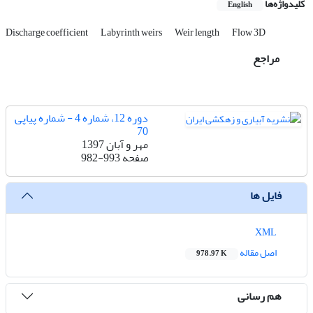
کلیدواژه‌ها
English
Discharge coefficient
Labyrinth weirs
Weir length
Flow 3D
مراجع
دوره 12، شماره 4 - شماره پیاپی
70
مهر و آبان 1397
صفحه
982-993
فایل ها
XML
اصل مقاله
978.97 K
هم رسانی