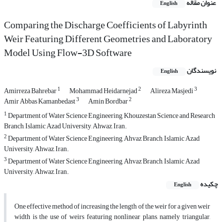
عنوان مقاله
English
Comparing the Discharge Coefficients of Labyrinth
Weir Featuring Different Geometries and Laboratory
Model Using Flow-3D Software
نویسندگان
English
1
2
3
Amirreza Bahrebar
Mohammad Heidarnejad
Alireza Masjedi
3
2
Amir Abbas Kamanbedast
Amin Bordbar
1
Department of Water Science Engineering, Khouzestan Science and Research
Branch, Islamic Azad University, Ahwaz, Iran.
2
Department of Water Science Engineering, Ahvaz Branch, Islamic Azad
University, Ahwaz, Iran.
3
Department of Water Science Engineering, Ahvaz Branch, Islamic Azad
University, Ahwaz, Iran.
چکیده
English
One effective method of increasing the length of the weir for a given weir
width is the use of weirs featuring nonlinear plans, namely triangular,