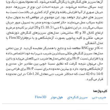
آن‌ها سرریز های کنگره‌ای یا زیگزاگی گفته می‌شود. که معمولا بصورت یک و یا
چند سیکل ساخته می‌شوند. در نتیجه احداث این نوع از سرریزها، حجم
جریان عبوری از آنها افزایش یافته و ارتفاع آزاد کمتری در بالادست نسبت به
سرریز های خطی نیاز خواهد بود. این موضوع در مواقعی که به عنوان سازه
تخلیه سیلاب عمل می‌نمایند حائز اهمیت بوده و منجر به تسهیل عبور جریان
سیلاب می‌گردد. در این تحقیق با 4 دبی ( 5، 10، 15 و 20) لیتر بر ثانیه و عرض و
ارتفاع کانال 30 و 40 سانتی‌متر، مدل‌های سرریزهای کنگره‌ای ذوزنقه‌ای،
مربعی، مثلثی و کلید پیانویی بصورت آزمایشگاهی و با نرم‌افزارFlow3D با
مدل آشفتگی
K-ε از نوعRNG مطالعه شد و نتایج با همدیگر مقایسه گردید. از بین تمامی
مدل‌ها، سرریز کنگره‌ای مثلثی ببیشترین ضریب دبی را به خود اختصاص داده
و با افزایش نسبت Ht/P برای تمامی مدل‌ها ضریب دبی کاهش می‌یابد و با این
حال می‌توان نتیجه گرفت که تطابق نسبتا خوبی بین مقادیر حل عددی و
آزمایشگاهی وجود دارد و بهترین محدوده برای نسبت Ht/P برای طراحی بین
14/0 تا 42/0 است که حداکثر ضریب دبی معادل Cd=1.24 در این محدوده
قرار می گیرد.
کلیدواژه‌ها
ضریب دبی
سرریز کنگره ای
طول موثر
Flow3D