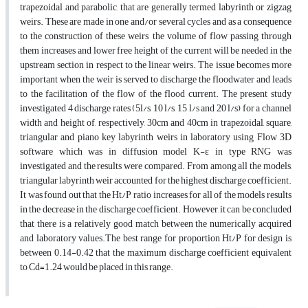
trapezoidal and parabolic, that are generally termed labyrinth or zigzag
weirs. These are made in one and/or several cycles and as a consequence
to the construction of these weirs, the volume of flow passing through
them increases and lower free height of the current will be needed in the
upstream section in respect to the linear weirs. The issue becomes more
important when the weir is served to discharge the floodwater and leads
to the facilitation of the flow of the flood current. The present study
investigated 4 discharge rates (5l/s, 10 l/s, 15 l/s and 20 l/s) for a channel
width and height of, respectively, 30cm and 40cm in trapezoidal, square,
triangular and piano key labyrinth weirs in laboratory using Flow 3D
software which was in diffusion model K-ε in type RNG was
investigated and the results were compared. From among all the models,
triangular labyrinth weir accounted for the highest discharge coefficient.
It was found out that the Ht/P ratio increases for all of the models results
in the decrease in the discharge coefficient. However, it can be concluded
that there is a relatively good match between the numerically acquired
and laboratory values.The best range for proportion Ht/P for design is
between 0.14-0.42 that the maximum discharge coefficient equivalent
to Cd=1.24 would be placed in this range.