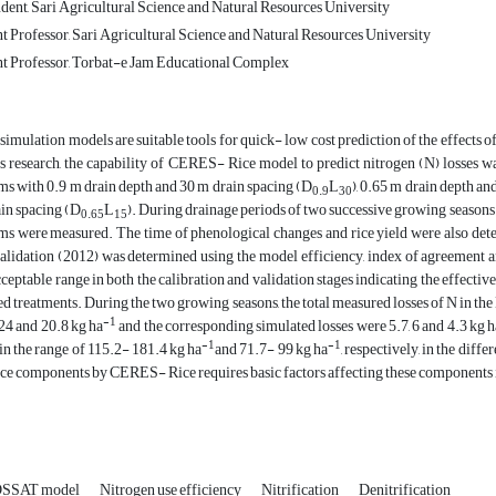
ent, Sari Agricultural Science and Natural Resources University
t Professor, Sari Agricultural Science and Natural Resources University
nt Professor, Torbat-e Jam Educational Complex
simulation models are suitable tools for quick- low cost prediction of the effects o
is research, the capability of CERES- Rice model to predict nitrogen (N) losses w
ms with 0.9 m drain depth and 30 m drain spacing (D
L
), 0.65 m drain depth an
0.9
30
in spacing (D
L
). During drainage periods of two successive growing seasons o
0.65
15
ms were measured. The time of phenological changes and rice yield were also de
alidation (2012) was determined using the model efficiency, index of agreement 
cceptable range in both the calibration and validation stages indicating the effectiv
ed treatments. During the two growing seasons, the total measured losses of N in the
-1
 24 and 20.8 kg ha
and the corresponding simulated losses were 5.7, 6 and 4.3 kg h
-1
-1
in the range of 115.2- 181.4 kg ha
and 71.7- 99 kg ha
, respectively, in the diff
ce components by CERES- Rice requires basic factors affecting these components in
SSAT model
Nitrogen use efficiency
Nitrification
Denitrification