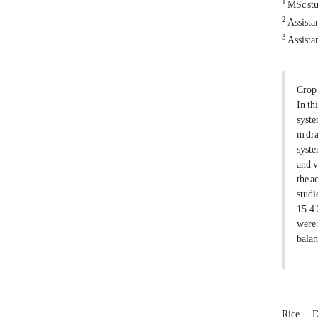
1
MSc stud
2
Assistan
3
Assista
Crop 
In th
syste
m dra
syste
and v
the a
studi
15.4,
were 
balan
Rice
D