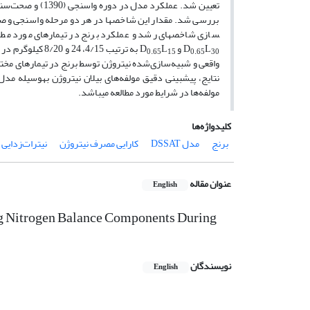
بررسی شد. مقدار این شاخص­ها در هر دو مرحله واسنجی و صحت
سازی شاخص­های رشد و عملکرد برنج در تیمارهای مورد مطال
L
D
و D
L
0.65
15
0.65
30
مولفه‌ها در شرایط مورد مطالعه می­باشد.
کلیدواژه‌ها
برنج
مدل DSSAT
کارایی مصرف نیتروژن
نیترات‌زدایی
عنوان مقاله
English
g Nitrogen Balance Components During
نویسندگان
English