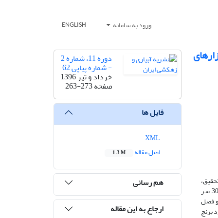
ورود به سامانه
ENGLISH
در شالیزارهای
دوره 11، شماره 2
- شماره پیاپی 62
خرداد و تیر 1396
صفحه
263-273
فایل ها
XML
اصل مقاله
1.3 M
تحقیق،
هم رسانی
قابلیت مدل CERES- Rice برای پیش­بینی تلفات نیتروژن در شالیزارهای مجهز به سه نوع سیستم زهکشی زیرزمینی با عمق 9/0 متر و فاصله 30 متر
و فصل
ارجاع به این مقاله
رد برنج