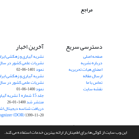
مراجع
دسترسی سریع
آخرین اخبار
صفحه اصلی
نشریه آبیاری و زهکشی ایران
درباره نشریه
اعضای هیات تحریریه
نمود
1401-06-02
ارسال مقاله
نشریه آبیاری و زهکشی ایران
تماس با ما
نقشه سایت
نمود
1400-06-01
جلد 15 شماره 1 نش
منتشر شد
1400-01-26
ognizer (DOR)
1399-11-20
سامانه مدیریت نشریات علمی.
طراحی و پیاده سازی از
سیناوب
این وب سایت از کوکی ها برای اطمینان از ارائه بهترین خدمات استفاده می کند.