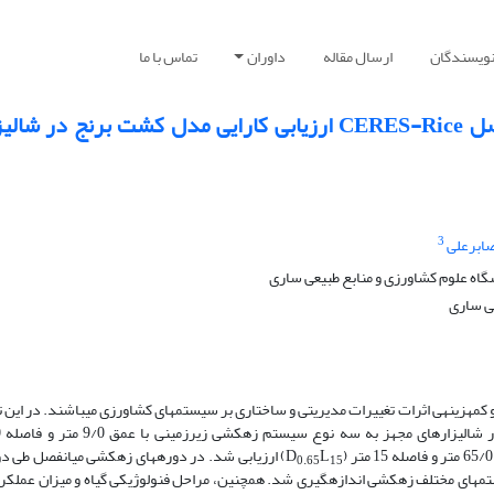
نویسندگان
ارسال مقاله
داوران
تماس با ما
در پیشبینی مولفه های بیلان نیتروژن در فصل CERES-Rice ارزیابی کارایی مدل کشت برنج 
3
ابرعلی
ه علوم کشاورزی و منابع طبیعی ساری
عی ساری
 کم­هزینه­ی اثرات تغییرات مدیریتی و ساختاری بر سیستم­های کشاورزی می­باشند. در این 
D
L
) ارزیابی شد. در دوره­های زهکشی میان­فصل طی د
0.65
15
 تلفات نیتروژن از سیستم­های مختلف زهکشی اندازه­گیری شد. همچنین، مراحل فنولوژیکی گیاه و میزان عملک