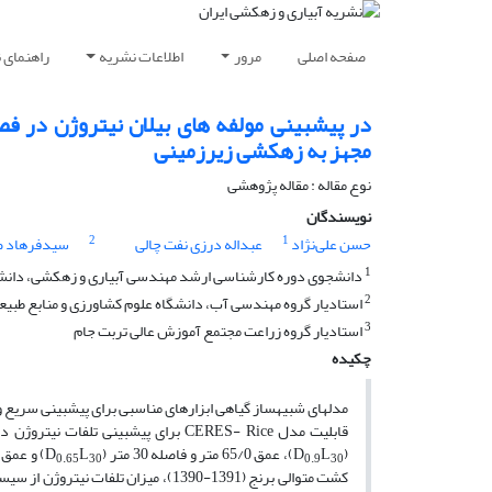
صفحه اصلی
مرور
اطلاعات نشریه
راهنمای 
مجهز به زهکشی زیرزمینی
نوع مقاله : مقاله پژوهشی
نویسندگان
2
1
حسن علی‌نژاد
عبداله درزی نفت چالی
سیدفرهاد ص
1
دانشجوی دوره کارشناسی ارشد مهندسی آبیاری و زهکشی، دانشگا
2
استادیار گروه مهندسی آب، دانشگاه علوم کشاورزی و منابع طبی
3
استادیار گروه زراعت مجتمع آموزش عالی تربت جام
چکیده
مدل­های شبیه­ساز گیاهی ابزارهای مناسبی برای پیش­بینی سریع و
(D
L
)، عمق 65/0 متر و فاصله 30 متر (D
L
) و عمق 65/0 متر و فاصله 15 متر (
0.65
30
0.9
30
کشت متوالی برنج (1391-1390)، میزان