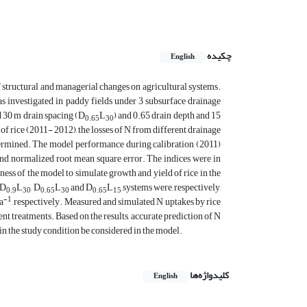
چکیده
English
f structural and managerial changes on agricultural systems.
as investigated in paddy fields under 3 subsurface drainage
d 30 m drain spacing (D
L
) and 0.65 drain depth and 15
0.65
30
f rice (2011- 2012), the losses of N from different drainage
termined. The model performance during calibration (2011)
and normalized root mean square error. The indices were in
eness of the model to simulate growth and yield of rice in the
 D
L
, D
L
and D
L
systems were, respectively,
0.9
30
0.65
30
0.65
15
-1
a
, respectively. Measured and simulated N uptakes by rice
erent treatments. Based on the results, accurate prediction of N
 the study condition be considered in the model.
کلیدواژه‌ها
English