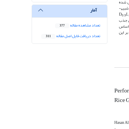
 نرمال شده
بیه­
آمار
L
0.9
در هکتار بود. میزان جذب
تعداد مشاهده مقاله
تار قرار داشت. بر اساس
377
موثر بر این
تعداد دریافت فایل اصل مقاله
311
Perfo
Rice G
Hasan Al