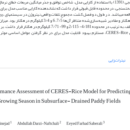
تعیین شد. عملکرد مدل در دوره واسنجی (1390) و صحت‌سنجی (1391) با استفاده از کارایی مدل، شاخص توافق و جذر میانگین مربعات خطای
­سنجی، در محدوده قابل قبولی قرار داشت که نشان­دهنده کارایی مناسب مدل برای ش
عه می­باشد. در طول دو فصل کشت، مجموع تلفات واقعی نیتروژن در سیستم­های D
،
30
به ترتیب 4/15، 24 و 8/20 کیلوگرم در هکتار و مقادیر شبیه‌سازی‌شده متناظر آن‌ها 7/5، 6 و 3/4 کیلوگرم 
واقعی و شبیه‌سازی‌شده نیتروژن توسط برنج در تیمارهای مختلف، به ترتیب در محدوده 4/181- 2/115 و 99- 7/71 کیلوگرم در هک
نتایج، پیش­بینی دقیق مولفه‌های بیلان نیتروژن به­وسیله مدل CERES-Rice، مستلزم بهبود قابلیت مدل برای در نظر گرفتن عوامل اساسی 
نیترات‌زایی
rmance Assessment of CERES-Rice Model for Predictin
rowing Season in Subsurface- Drained Paddy Fields
1
2
3
inejad
Abdullah Darzi-Naftchali
Eeyed Farhad Saberali