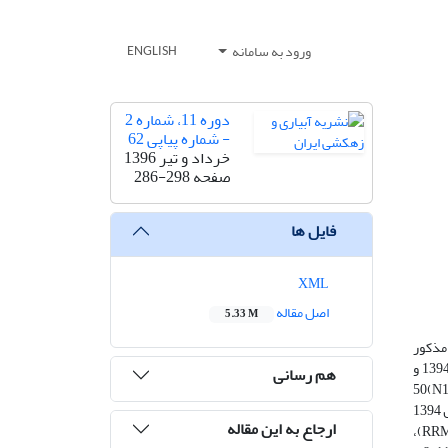
ورود به سامانه
ENGLISH
دوره 11، شماره 2
- شماره پیاپی 62
خرداد و تیر 1396
صفحه
286-298
فایل ها
XML
اصل مقاله
5.33 M
 مذکور
در شبیه­سازی پارامترهای رشد ذرت برای تیمارهای مختلف کود نیتروژن در مناطق گرم و خشک ایران است. بدین منظور گیاه ذرت طی سال­های زراعی 1394 و
هم رسانی
ودی صفر به عنوان شاهد (N0)، 50(N1) ، 100(N2) ،
150 (N3)، 200 کیلوگرم نیتروژن در هکتار(N4) به صورت طرح بلوک­های کامل تصادفی، با سه تکرار ایجاد شدند. از داده­های تیمارهای N0 و N4 در سال 1394
ارجاع به این مقاله
برای واسنجی­ و از باقیمانده داده­ها برای صحت­سنجی مدل استفاده گردید. در مرحله واسنجی مقدار پارامتر­های ریشه میانگین مربعات خطای نسبی (RRMSE)،