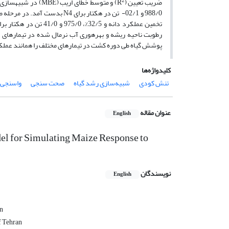
2
ضریب تعیین (R
988/0 و 02/1- تن در هکتار برای N4 بدست آمد. در مرحله صحت­سنجی مقدار RRMSE، R
تخمین عملکرد دانه و 5
پوشش گیاه طی دوره کشت در تیمار­های مختلف را همانند عملکرد
کلیدواژه‌ها
تنش کودی
شبیه‌سازی رشد گیاه
صحت سنجی
واسنجی
عنوان مقاله
English
l for Simulating Maize Response to
نویسندگان
English
an
f Tehran