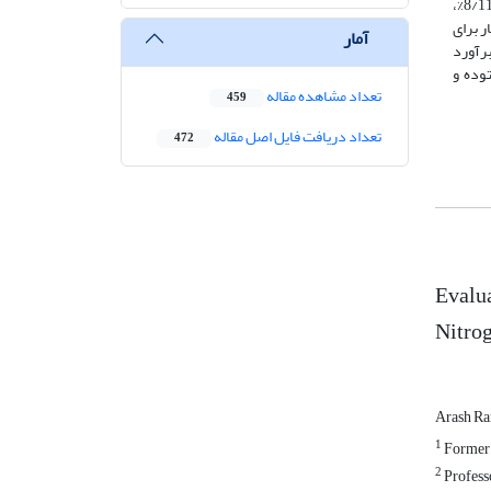
) و متوسط خطای اریب (MBE) در شبیه­سازی زیست­توده طی دوره رشد به ترتیب برابر 8/11%، 995/0 و 51/0 تن در هکتار برای N0 و 8/11%،
 92/0 تن در هکتار برای
آمار
ر برآورد
ر نیست تغییرات زیست­توده و
تعداد مشاهده مقاله
459
تعداد دریافت فایل اصل مقاله
472
Evalu
Nitrog
Arash Ra
1
Former P
2
Professo