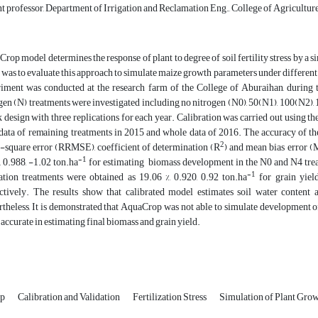
t professor, Department of Irrigation and Reclamation Eng., College of Agricultur
rop model determines the response of plant to degree of soil fertility stress by a 
 was to evaluate this approach to simulate maize growth parameters under different
iment was conducted at the research farm of the College of Aburaihan, during 
gen (N) treatments were investigated including no nitrogen (N0), 50(N1), 100(N2),
 design with three replications for each year. Calibration was carried out using 
data of remaining treatments in 2015 and whole data of 2016. The accuracy of the 
2
square error (RRMSE), coefficient of determination (R
) and mean bias error (
-1
, 0.988, -1.02 ton.ha
for estimating biomass development in the N0 and N4 tre
-1
ation treatments were obtained as 19.06 %, 0.920, 0.92 ton.ha
for grain yield
ctively. The results show that calibrated model estimates soil water content a
theless, It is demonstrated that AquaCrop was not able to simulate development of
accurate in estimating final biomass and grain yield.
op
Calibration and Validation
Fertilization Stress
Simulation of Plant Gro