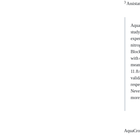
3
Assistan
AquaC
study
exper
nitro
Block
with 
mean-
11.8%
valid
respe
Never
more 
AquaCr