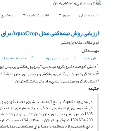
صفحه اصلی
مرور
اطلاعات نشریه
راهنمای 
ارزیابی روش نیمه‌کمی مدل AquaCrop برای شبیه‌سازی پاسخ ذرت به کود نیتروژن
نوع مقاله : مقاله پژوهشی
نویسندگان
2
1
آرش رنجبر
علی رحیمی خوب
حامد ابراهیمیان
1
دانش آموخته دکتری گروه مهندسی آبیاری و زهکشی پردیس ابوری
2
استاد گروه مهندسی آبیاری و زهکشی پردیس ابوریحان دانشگاه ت
3
استادیار گروه مهندسی آبیاری و آبادانی دانشگاه تهران
چکیده
در مدل AquaCrop، پاسخ گیاه تحت تنش­های مخت