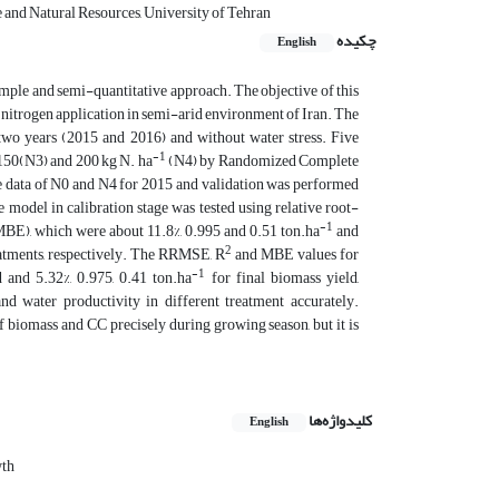
e and Natural Resources, University of Tehran
چکیده
English
simple and semi-quantitative approach. The objective of this
 nitrogen application in semi-arid environment of Iran. The
two years (2015 and 2016) and without water stress. Five
-1
 150(N3) and 200 kg N. ha
(N4) by Randomized Complete
the data of N0 and N4 for 2015 and validation was performed
model in calibration stage was tested using relative root-
-1
MBE), which were about 11.8%, 0.995 and 0.51 ton.ha
and
2
atments, respectively. The RRMSE, R
and MBE values for
-1
 and 5.32%, 0.975, 0.41 ton.ha
for final biomass yield,
nd water productivity in different treatment accurately.
 biomass and CC precisely during growing season, but it is
کلیدواژه‌ها
English
wth