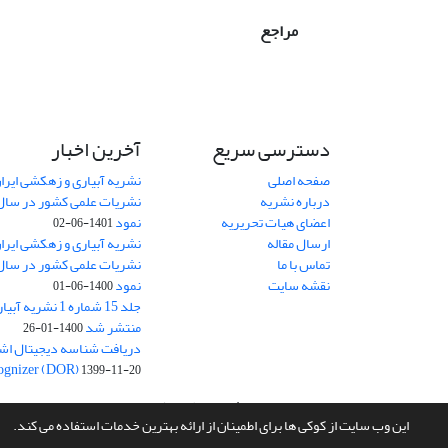
مراجع
دسترسی سریع
آخرین اخبار
صفحه اصلی
نشریه آبیاری و زهکشی ایران
درباره نشریه
اعضای هیات تحریریه
نمود
1401-06-02
ارسال مقاله
نشریه آبیاری و زهکشی ایران
تماس با ما
نقشه سایت
نمود
1400-06-01
جلد 15 شماره 1 نش
منتشر شد
1400-01-26
ognizer (DOR)
1399-11-20
سامانه مدیریت نشریات علمی.
طراحی و پیاده سازی از
سیناوب
این وب سایت از کوکی ها برای اطمینان از ارائه بهترین خدمات استفاده می کند.