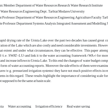
c Member, Department of Water Resources Research, Water Research Institute
f Water Resources Engineering Dept., Tarbiat Modares University
t Professor, Department of Water Resources Engineering, Agriculture Faculty, Tar
e Professor, Department Systems Analysis, Integrated Assessment and Modelling, 
apid drying rate of the Urmia Lake over the past two decades has caused great 
ration of the Lake, which are also costly and need considerable investments. Howeve
at extent and under what circumstances; they can be effective. This paper attempt
 (i.e. SWAT-LU) and link it to the water accounting framework (WA+) for more a
 and increase inflows to Urmia Lake. To this end, the changes of water budget com
e form of water accounting reports. Moreover, the side effects of them were examined
res (e.g. pressurized irrigation systems), they have not much positive effects in r
ems in this regard. These results highlight the importance of considering scale for 
ot supposed to be the same at basin scale.
mia
Water accounting
Irrigation efficiency
Real water saving