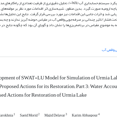
جامع توسعه یافته در این تحقیق (SWAT-LU) و به‌کارگیری رویکرد سیستم حسابداری آب (WA+)، تحلیل دقیق‌تری از ظرفیت تعدادی از راه‌ک
 ارومیه صورت گیرد. بدین منظور، شبیه‌سازی اثر اقدامات مورد نظر بر مولفه‌های 
ی شد و اثرات جانبی این اقدامات نیز مورد بررسی قرار گرفت. نتایج این تحلیل‌ها نش
تحت فشار) تاثیر چندانی بر صرفه‌جویی واقعی آب در مقیاس حوضه آبریز ندارند و چه بس
ه به موضوع مقیاس در برنامه‌ریزی‌ها را نشان داد و گویای آن بود که چگونه نتایج در
 واقعی آب
opment of SWAT-LU Model for Simulation of Urmia Lak
 Proposed Actions for its Restoration; Part 3: Water Acc
ed Actions for Restoration of Urmia Lake
1
2
3
4
Farokhnia
Saeid Morid
Majid Delavar
Karim Abbaspour