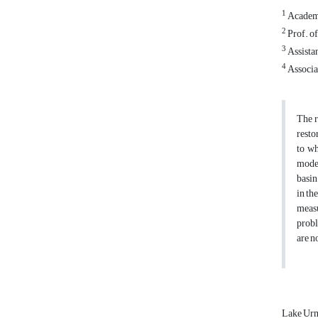
1
Academi
2
Prof. o
3
Assistan
4
Associat
The r
resto
to wh
model
basin
in th
measu
probl
are n
Lake Ur