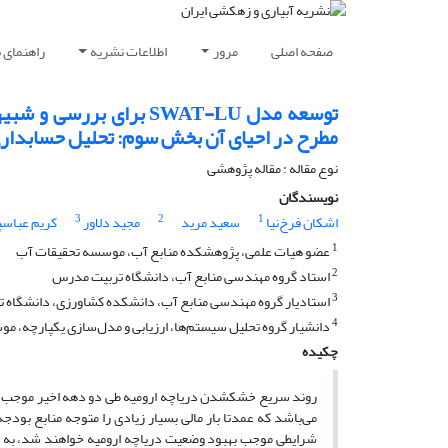
صفحه اصلی
مرور
اطلاعات نشریه
راهنمای 
توسعه مدل SWAT-LU برای
مطرح در احیای آن بخش سوم: تحلیل حسابداری آ
نوع مقاله : مقاله پژوهشی
نویسندگان
3
2
1
اشکان فرخ‌نیا
سعید مرید
مجید دلاور
کریم عباسپ
1
عضو هیات علمی، پژوهشکده منابع آب، موسسه تحقیقات آب
2
استاد گروه مهندسی منابع آب، دانشگاه تربیت مدرس
3
استادیار گروه مهندسی منابع آب، دانشکده کشاورزی، دانشگاه
4
دانشیار گروه تحلیل سیستم‌ها، ارزیابی و مدل‌سازی یکپارچه، 
چکیده
روند سریع خشک­شدن دریاچه ارومیه طی دو دهه اخیر موجب بروز
می‌باشد که عمدتا بار مالی بسیار زیادی را متوجه منابع بودج
شرایطی موجب بهبود وضعیت دریاچه ارومیه خواهند شد، به اند