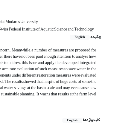
biat Modares University
Swiss Federal Institute of Aquatic Science and Technology
چکیده
English
concern. Meanwhile, a number of measures are proposed for
r, there have not been paid enough attention to analyse how,
s to address this issue and apply the developed integrated
ccurate evaluation of such measures to save water in the
ponents under different restoration measures were evaluated
. The results showed that in spite of huge costs of some the
eal water savings at the basin scale, and may even cause new
sustainable planning. It warns that results at the farm level
کلیدواژه‌ها
English