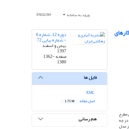
ورود به سامانه
ENGLISH
هکارهای
دوره 12، شماره 6
- شماره پیاپی 72
بهمن و اسفند
1397
صفحه
1362-
1380
فایل ها
XML
اصل مقاله
1.75 M
ی مطرح
هم رسانی
 در چه
از مدل