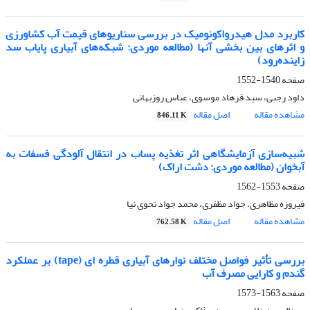
کاربرد مدل هیدرواکونومیک در بررسی سناریوهای قیمت آب کشاورزی
و اثرهای بین بخشی آنها (مطالعه موردی: شبکه‌های آبیاری پایاب سد
زاینده‌رود)
صفحه
1540-1552
داود رجبی، سید فرهاد موسوی، عباس روزبهانی
مشاهده مقاله
اصل مقاله
846.11 K
شبیه‌سازی آزمایشگاهی اثر تغذیه پساب در انتقال آلودگی فسفات به
آبخوان (مطالعه موردی: دشت اراک)
صفحه
1553-1562
فیروزه مظاهری، جواد مظفری، محمد جواد نحوی نیا
مشاهده مقاله
اصل مقاله
762.58 K
بررسی تأثیر فواصل مختلف نوارهای آبیاری قطره ای (tape) بر عملکرد
گندم و کارایی مصرف آب
صفحه
1563-1573