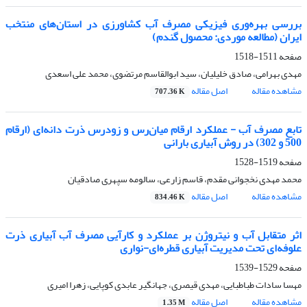
بررسی بهره‌وری فیزیکی مصرف آب کشاورزی در استان‌های منتخب
ایران (مطالعه موردی: محصول گندم)
صفحه
1511-1518
مهدی بهرامی، صادق خلیلیان، سید ابوالقاسم مرتضوی، محمد علی اسعدی
مشاهده مقاله
اصل مقاله
707.36 K
تابع مصرف آب - عملکرد ارقام میان‌رس و زودرس ذرت دانه‌ای (ارقام
500 و 302) در روش آبیاری بارانی
صفحه
1519-1528
محمد مهدی نخجوانی مقدم، قاسم زارعی، سالومه سپهری صادقیان
مشاهده مقاله
اصل مقاله
834.46 K
اثر متقابل آب و نیتروژن بر عملکرد و کارآیی مصرف آب آبیاری ذرت
علوفه‌ای تحت مدیریت آبیاری قطره‌ای-نواری
صفحه
1529-1539
مهسا سادات طباطبایی، مهدی قیصری، جهانگیر عابدی کوپایی، زهرا امیری
مشاهده مقاله
اصل مقاله
1.35 M