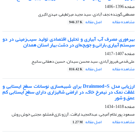
صفحه
1396-1406
مصطفی گوینده نجف آبادی، سید مجید میرلطیفی، مهدی اکبری
مشاهده مقاله
اصل مقاله
946.37 K
بهره‌وری مصرف آب آبیاری و تحلیل اقتصادی تولید سیب‌زمینی در دو
سیستم آبیاری بارانی و جویچه‌ای در دشت بهار استان همدان
صفحه
1407-1417
علی قدمی فیروزآبادی، سید محسن سیدان، حسین دهقانی سانیج
مشاهده مقاله
اصل مقاله
816.42 K
ارزیابی مدل Drainmod-S برای شبیه‌سازی نوسانات سطح ایستابی و
غلظت نمک در نیمرخ خاک، در اراضی شالیزاری دارای سطح ایستابی کم
عمق و شور
صفحه
1418-1434
مسعود پورغلام آمیجی، عبدالمجید لیاقت، آرزو نازی قمشلو، مجتبی خوش روش
مشاهده مقاله
اصل مقاله
1.27 M