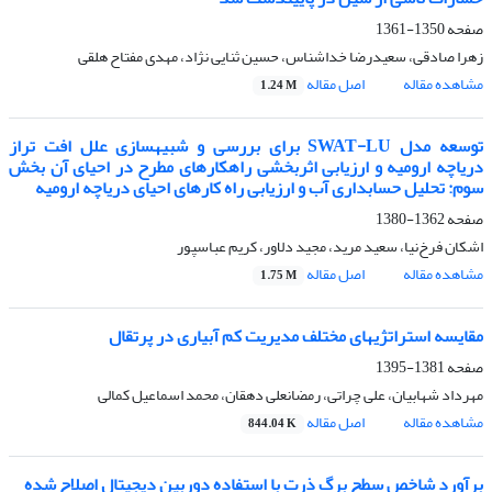
صفحه
1350-1361
زهرا صادقی، سعیدرضا خداشناس، حسین ثنایی نژاد، مهدی مفتاح هلقی
مشاهده مقاله
اصل مقاله
1.24 M
توسعه مدل SWAT-LU برای بررسی و شبیهسازی علل افت تراز
دریاچه ارومیه و ارزیابی اثربخشی راهکارهای مطرح در احیای آن بخش
سوم: تحلیل حسابداری آب و ارزیابی راه کارهای احیای دریاچه ارومیه
صفحه
1362-1380
اشکان فرخ‌نیا، سعید مرید، مجید دلاور، کریم عباسپور
مشاهده مقاله
اصل مقاله
1.75 M
مقایسه استراتژیهای مختلف مدیریت کم آبیاری در پرتقال
صفحه
1381-1395
مهرداد شهابیان، علی چراتی، رمضانعلی دهقان، محمد اسماعیل کمالی
مشاهده مقاله
اصل مقاله
844.04 K
برآورد شاخص سطح برگ ذرت با استفاده دوربین دیجیتال اصلاح شده