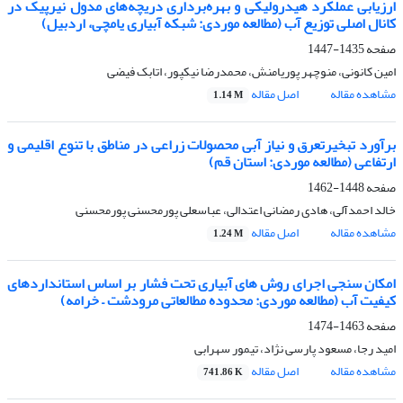
ارزیابی عملکرد هیدرولیکی و بهره‌برداری دریچه‌های مدول نیرپیک در
کانال اصلی توزیع آب (مطالعه موردی: شبکه آبیاری یامچی، اردبیل)
صفحه
1435-1447
امین کانونی، منوچهر پوریامنش، محمدرضا نیکپور، اتابک فیضی
مشاهده مقاله
اصل مقاله
1.14 M
برآورد تبخیرتعرق و نیاز آبی محصولات زراعی در مناطق با تنوع اقلیمی و
ارتفاعی (مطالعه موردی: استان قم)
صفحه
1448-1462
خالد احمدآلی، هادی رمضانی اعتدالی، عباسعلی پورمحسنی پورمحسنی
مشاهده مقاله
اصل مقاله
1.24 M
امکان سنجی اجرای روش های آبیاری تحت فشار بر اساس استانداردهای
کیفیت آب (مطالعه موردی: محدوده مطالعاتی مرودشت – خرامه)
صفحه
1463-1474
امید رجا، مسعود پارسی نژاد، تیمور سهرابی
مشاهده مقاله
اصل مقاله
741.86 K