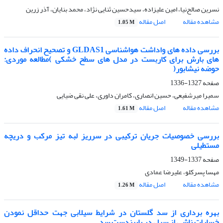
نسرین صالح‌نیا، امین علیزاده، سیدحسین ثنایی نژاد، محمد بنایان، آذر زرین
مشاهده مقاله
اصل مقاله
1.05 M
بررسی داده های واداشت هواشناسی GLDAS1 و تصحیح انحراف داده
های بارش برای کاربست در مدل های سطح خشکی )مطالعه موردی:
حوضه نیشابور(
صفحه
1327-1336
سمیرا میرشفیعی، حسین انصاری، کامران داوری، علی نقی ضیایی
مشاهده مقاله
اصل مقاله
1.61 M
بررسی خصوصیات جریان ترکیبی در سرریز لبه تیز مرکب و دریچه
مستطیلی
صفحه
1337-1349
مهسا پسرکلو، علیرضا عمادی
مشاهده مقاله
اصل مقاله
1.26 M
بهره برداری از سد گلستان در شرایط سیلابی جهت حداقل نمودن
خسارات ناشی از سیل در پاییندست سد