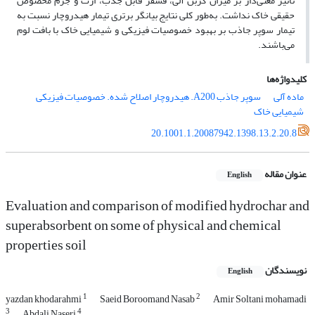
تأثیر معنی‌دار بر میزان کربن آلی، فسفر قابل جذب، ازت و جرم مخصوص
حقیقی خاک نداشت. به‌طور کلی نتایج بیانگر برتری تیمار هیدروچار نسبت به
تیمار سوپر جاذب بر بهبود خصوصیات فیزیکی و شیمیایی خاک با بافت لوم
می‌باشند.
کلیدواژه‌ها
ماده آلی
سوپر جاذب A200. هیدروچار اصلاح شده. خصوصیات فیزیکی
شیمیایی خاک
20.1001.1.20087942.1398.13.2.20.8
عنوان مقاله
English
Evaluation and comparison of modified hydrochar and
superabsorbent on some of physical and chemical
properties soil
نویسندگان
English
1
2
yazdan khodarahmi
Saeid Boroomand Nasab
Amir Soltani mohamadi
3
4
Abdali Naseri