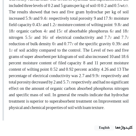
included three levels of 0, 2 and 5 grams per kg of soil (0, 0.2 and 0.5 wt%).
The results showed that two and five gram hydrochar per kg of soil
increased 5.9% and 9.4%, respectively, total porosity, 9 and 17.9% moisture
field capacity, 0.43% and 1.2% moisture content of wilting point , 9.8% and
18% organic carbon, 4% and 15% of absorbable phosphorus, 6% and 18%
nitrogen, 5.5% and 16% of electrical conductivity, and 7.7% and 7.7%
reduction of bulk density, 0% and 0.77% of the specific gravity, 0.39% and
1% of soil acidity compared to the control. The Level of two and five
grams of super absorbent per kilogram of soil also increased 10 and 18.6
percent moisture content of filed capacity, 8 and 11 percent moisture
content of wilting point, 0.52 and 0.92 percent, acidity, 4.26 and 13 The
percentage of electrical conductivity was 2.7 and 9.9%, respectively, and
total porosity decreased by 2 and 5.7%, respectively, and had no significant
effect on the amount of organic carbon, absorbed phosphorus, nitrogen
and specific mass of soil. In general, the results indicate that hydrochar
treatment is superior to superabsorbent treatment on Improvement soil
physical and chemical properties of soil with loam texture.
کلیدواژه‌ها
English