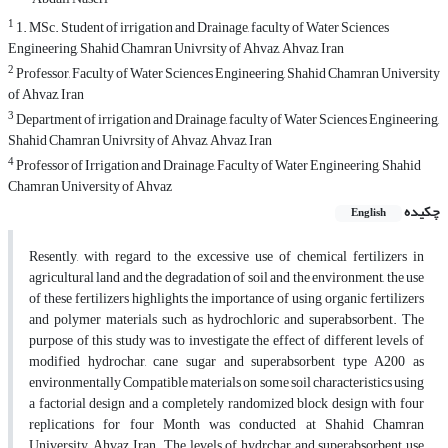
1
1. MSc. Student of irrigation and Drainage, faculty of Water Sciences
Engineering, Shahid Chamran Univrsity of Ahvaz, Ahvaz, Iran
2
Professor, Faculty of Water Sciences Engineering, Shahid Chamran University
of Ahvaz, Iran
3
Department of irrigation and Drainage, faculty of Water Sciences Engineering,
Shahid Chamran Univrsity of Ahvaz, Ahvaz, Iran
4
Professor of Irrigation and Drainage, Faculty of Water Engineering, Shahid
Chamran University of Ahvaz
چکیده
English
Resently, with regard to the excessive use of chemical fertilizers in
agricultural land and the degradation of soil and the environment, the use
of these fertilizers highlights the importance of using organic fertilizers
and polymer materials such as hydrochloric and superabsorbent. The
purpose of this study was to investigate the effect of different levels of
modified hydrochar, cane sugar and superabsorbent type A200 as
environmentally Compatible materials on some soil characteristics using
a factorial design and a completely randomized block design with four
replications for four Month was conducted at Shahid Chamran
University, Ahvaz, Iran. The levels of hydrchar and superabsorbent use