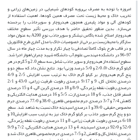
امروزه با توجه به مصرف بی‌رویه کودهای شیمیایی در زمین‌های زراعی و
تخریب خاک و محیط زیست تحت مصرف همین کودها، اهمیت استفاده از
کودهای آلی و مواد پلیمری همچون هیدروچار و سوپرجاذب را برجسته
می‌سازد. بدین منظور تحقیق حاضر با هدف بررسی تأثیر سطوح مختلف
هیدروچار اصلاح شده باگاس نیشکر و سوپرجاذب نوع A200 به عنوان مواد
سازگار با محیط زیست بر برخی از خصوصیات خاک با مدل آماری طرح فاکتوریل
و در قالب طرح بلوک کاملاً تصادفی با چهار تکرار و به مدت چهار ماه در سال
97-96 در دانشکده مهندسی علوم آب دانشگاه شهید چمران اهواز اجرا شد.
سطوح استفاده از هیدروچار و سوپر جاذب شامل سه سطح 0، 2 و 5 گرم در هر
کیلو گرم خاک (0، 2/0 و 5/0 درصد وزنی) بود. نتایج نشان داد که سطح دو و
پنج گرم هیدروچار بر کیلو گرم خاک به ترتیب سبب افزایش 2/5 و 4/9
درصدی تخلخل کل، 9 و 9/17 درصدی رطوبت ظرفیت زراعی، 43/0 و 2/1
درصدی رطوبت نقطه پژمردگی، 8/9 و 18 درصدی کربن آلی، 4 و 15 درصدی
فسفر قابل جذب، 6 و 18 درصدی ازت، 5/5 و 16 درصدی هدایت الکتریکی و
کاهش 7/4 و 3/7 درصدی جرم مخصوص ظاهری، 38/0 و 77/0 درصدی جرم
مخصوص حقیقی، 39/0 و 1 درصدی اسیدیته خاک نسبت به شاهد شد. سطح
دو و پنج گرم سوپر جاذب بر کیلو گرم خاک نیز به ترتیب سبب افزایش10 و
6/18 درصدی رطوبت ظرفیت زراعی، 8 و 11 درصدی رطوبت نقطه پژمردگی،
52/0 و 92/0 درصدی اسیدیته، 4 و 13 درصدی هدایت الکتریکی، 7/2 و 9/9
درصدی تخلخل کل و کاهش 2 و 7/5 درصدی جرم مخصوص ظاهری خاک شد و