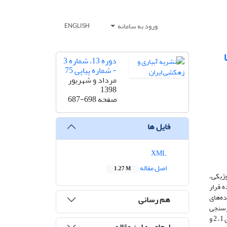
ورود به سامانه
ENGLISH
دوره 13، شماره 3
- شماره پیاپی 75
مرداد و شهریور
1398
صفحه
687-698
فایل ها
XML
اصل مقاله
1.27 M
وژیکی،
 سطحی حاصل از سنجنده AMSR2 مورد استفاده قرار
ده‌های
هم رسانی
ر‌سنجی
نشان داد که در سه ایستگاه 4 ، 5 و 6 اندازه‌گیری‌ها، مشابه تخمین رطوبت خاکAMSR2 رفتار می‌کند و همبستگی بالای 70 درصد دارند و در ایستگاه‌های 1، 2 و
ارجاع به این مقاله