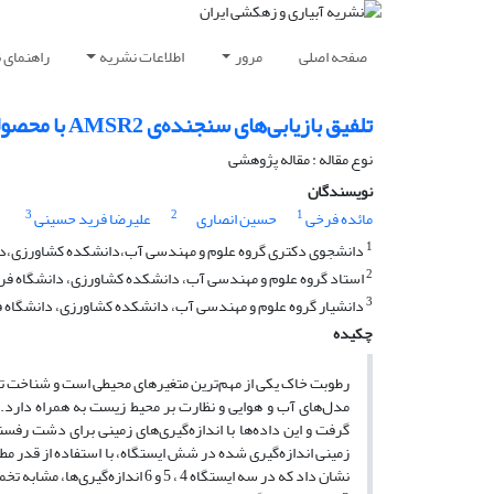
صفحه اصلی
مرور
اطلاعات نشریه
راهنمای 
تلفیق بازیابی‌های سنجنده‌ی AMSR2 با محصولات دورسنجی مودیس بمنظور برآورد رطوبت خاک با وضوح بالا
نوع مقاله : مقاله پژوهشی
نویسندگان
3
2
1
مائده فرخی
حسین انصاری
علیرضا فرید حسینی
1
دانشجوی دکتری گروه علوم و مهندسی آب،دانشکده کشاورزی،د
2
استاد گروه علوم و مهندسی آب، دانشکده کشاورزی، دانشگاه ف
3
دانشیار گروه علوم و مهندسی آب، دانشکده کشاورزی، دانشگاه
چکیده
رطوبت خاک یکی از مهم‌ترین متغیرهای محیطی است و شناخت تغی
گرفت و این داده‌ها با اندازه‌گیری‌های زمینی برای دشت رفسن
زمینی اندازه‌گیری شده در شش ایستگاه، با استفاده از قدر مط