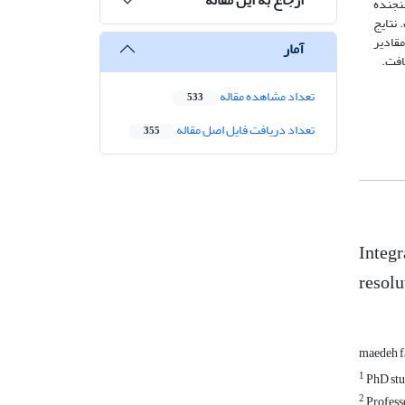
سنجنده
ت. نتایج
ریزمقیاس‌سازی منجر به کاهش خطا و افزایش ضریب همبستگی در ایستگاه‌های اندازه‌گیری گردید، بطوریکه در ایستگاه‌های 1 ،2 و3 مقادیر
آمار
تعداد مشاهده مقاله
533
تعداد دریافت فایل اصل مقاله
355
Integr
resolu
maedeh f
1
PhD stu
2
Profess