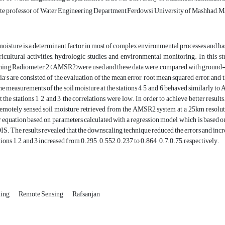
te professor of Water Engineering Department,Ferdowsi University of Mashhad, M
moisture is a determinant factor in most of complex environmental processes and ha
ricultural activities, hydrologic studies, and environmental monitoring. In thi
ing Radiometer 2 (AMSR2)were used and these data were compared with ground-
ria’s are consisted of the evaluation of the mean error, root mean squared error, and
the measurements of the soil moisture at the stations 4, 5, and 6 behaved similarly t
at the stations 1, 2 ,and 3, the correlations were low. In order to achieve better res
remotely sensed soil moisture retrieved from the AMSR2 system at a 25km resolut
r equation based on parameters calculated with a regression model, which is based o
. The results revealed that the downscaling technique reduced the errors and increas
tions 1, 2, and 3 increased from 0.295 , 0.552 ,0.237 to 0.864 , 0.7, 0.75, respectively.
ling
Remote Sensing
Rafsanjan