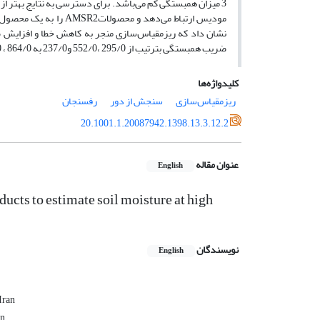
3 میزان همبستگی کم می‌باشد. برای دسترسی به نتایج بهتر 
مودیس ارتباط می‌دهد و 
ضریب همبستگی بترتیب از 295/0 ،552/0 و237/0 به 864/0 ، 7/0 و 750/0 افزایش و مقادیر قدر مطلق میانگین خطا و جذر میانگین مربعات خطا کاهش یافت.
کلیدواژه‌ها
ریزمقیاس‌سازی
سنجش از دور
رفسنجان
20.1001.1.20087942.1398.13.3.12.2
عنوان مقاله
English
ucts to estimate soil moisture at high
نویسندگان
English
Iran
an