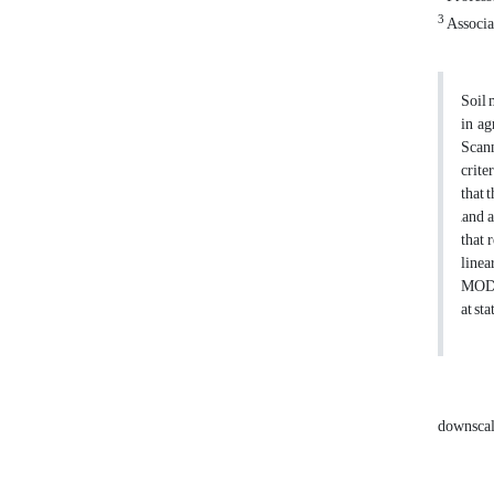
3
Associa
Soil 
in ag
Scann
crite
that 
,and 
that 
linea
MODIS
at sta
downsca