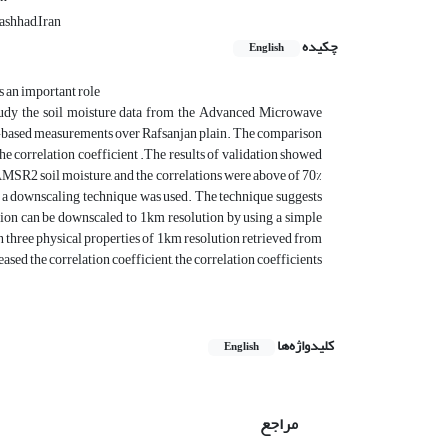
ashhad,Iran
چکیده
English
s an important role
s study the soil moisture data from the Advanced Microwave
based measurements over Rafsanjan plain. The comparison
 the correlation coefficient .The results of validation showed
o AMSR2 soil moisture, and the correlations were above of 70%
ults, a downscaling technique was used. The technique suggests
ion can be downscaled to 1km resolution by using a simple
n three physical properties of 1km resolution retrieved from
ed the correlation coefficient, the correlation coefficients
کلیدواژه‌ها
English
مراجع