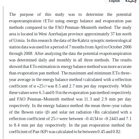
چکیده
English
The purpose of this study was to determine the potential
evapotranspiration (ETo) using energy balance and evaporation pan
methods compared to the FAO Penman-Monteith method. The study
area is located in West Azerbaijan province, approximately 37 km north
of Urmia. In this research, the data of the Kahriz synoptic meteorological
station data was used for a period of 7 months from April to October 2006
through 2008. After analyzing the data, the potential evapotranspiration
was determined daily and monthly in all three methods. The results
showed that ETo estimation in energy balance method was more accurate
than evaporation pan method. The maximum and minimum ETo three-
year average in the energy balance method (calculated with a reflection
coefficient of α =25%) was 8.5 and 2.7 mm per day, respectively. While
these values were 6.5 and 0.9 in the evaporation pan method, respectively,
and FAO Penman-Monteith method was 11.3 and 2.9 mm per day,
respectively. In the energy balance method, the mean three-year values
of the Bowen ratio (β) and solar net radiation (Rn calculated with a
reflection coefficient of 25%) were between -0.4134 to -0.2443 and 7.1
to 8.4 mm per day, respectively. In the pan evaporation method, the
coefficient of Pan (KP) was calculated to be between 0.45 and 0.82.