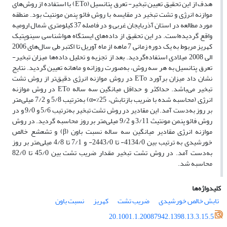
هدف از این تحقیق تعیین تبخیر- تعرق پتانسیل (ETo) با استفاده از روش‌های
موازنه انرژی و تشت تبخیر در مقایسه با روش فائو پنمن مونتیث بود. منطقه
مورد مطالعه در استان آذربایجان غربی و در فاصله 37 کیلومتری شمال ارومیه
واقع گردیده‌است. در این تحقیق از داده‌های ایستگاه هواشناسی سینوپتیک
کهریز مربوط به یک دوره زمانی 7 ماهه از ماه آوریل تا اکتبر طی سال‌های 2006
الی 2008 میلادی استفاده‌گردید. بعد از تجزیه و تحلیل داده‌ها میزان تبخیر-
تعرق پتانسیل به هر سه روش، به‌صورت روزانه و ماهانه تعیین گردید. نتایج
نشان داد میزان برآورد ETo در روش موازنه انرژی دقیق‌تر از روش تشت
تبخیر می‌باشد. حداکثر و حداقل میانگین سه ساله ETo در روش موازنه
انرژی (محاسبه شده با ضریب بازتابش، 25%=α) به‌ترتیب 5/8 و 7/2 میلی‌متر
بر روز به‌دست آمد. این مقادیر در روش تشت تبخیر به‌ترتیب 5/6 و 9/0 و در
روش فائو پنمن مونتیث 3/11 و 9/2 میلی‌متر بر روز محاسبه گردید. در روش
موازنه انرژی مقادیر میانگین سه ساله نسبت باون (β) و تشعشع خالص
خورشیدی به ترتیب بین 4134/0- تا 2443/0- و 7/1 تا 4/8 میلی‌متر بر روز
به‌دست آمد. در روش تشت تبخیر مقدار ضریب تشت بین 45/0 تا 82/0
محاسبه شد.
کلیدواژه‌ها
تابش خالص خورشیدی
ضریب تشت
کهریز
نسبت باون
20.1001.1.20087942.1398.13.3.15.5