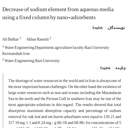
Decrease of sodium element from aqueous media
using a fixed column by nano-adsorbents
نویسندگان
English
1
2
Ali Bafkar
Akbar Rasouli
1
Water Engineering Department, agriculture faculty, Razi University,
Kermanshah, Iran
2
Water Engineering, Razi University
چکیده
English
The shortage of water resources in the world and in Iran is always one of
the most important human challenges. On the other hand, the existence of
large water resources such as seas and oceans, including the Mazandaran
Sea in the north and the Persian Gulf in southern Iran, may be one of the
most appropriate solutions in this regard. The results showed that total
absorption, maximum absorption capacity and percentage of sodium
removal for oak leaf and oat leaves adsorbants were equal to 120.21 and
117.10 mg, 1.1 and 0.24 mg / g, 60/10, and 68.88% for concentrations of 5