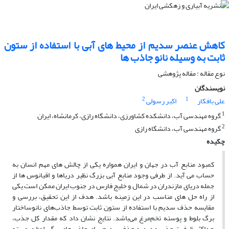
کاهش عنصر سدیم از محیط های آبی با استفاده از ستون
ثابت به وسیله نانو جاذب ها
نوع مقاله : مقاله پژوهشی
نویسندگان
2
1
علی بافکار
اکبر رسولی
1
گروه مهندسی آب، دانشکده کشاورزی، دانشگاه رازی، کرمانشاه، ایران
2
گروه مهندسی آب، دانشگاه رازی
چکیده
کمبود منابع آب در جهان و ایران همواره یکی از چالش های مهم انسان به
حساب می آید. از طرفی وجود منابع آبی بزرگ نظیر دریاها و اقیانوس ها از
جمله دریای مازندران در شمال و خلیج فارس در جنوب ایران ممکن است یکی
از راه حل های مناسب در این زمینه باشد. هدف از این تحقیق، بررسی و
مقایسه حذف سدیم با استفاده از ستون ثابت توسط جاذب‌های‌ نانوساختار
برگ بلوط و پوسته تخم‌مرغ می‌باشد. نتایج نشان داد که مقدار کل جذب،
حداکثر ظرفیت جذب و درصد حذف سدیم برای جاذب‌‌های برگ بلوط و پوسته