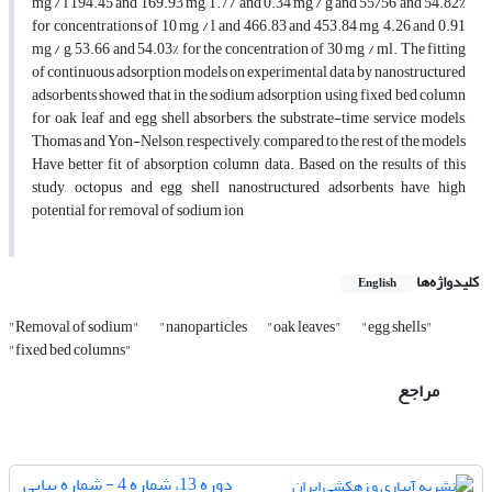
mg / l 194.45 and 169.93 mg, 1.77 and 0.34 mg / g and 55/56 and 54.82%
for concentrations of 10 mg / l and 466.83 and 453.84 mg, 4.26 and 0.91
mg / g, 53.66 and 54.03% for the concentration of 30 mg / ml. The fitting
of continuous adsorption models on experimental data by nanostructured
adsorbents showed that in the sodium adsorption using fixed bed column
for oak leaf and egg shell absorbers, the substrate-time service models,
Thomas and Yon-Nelson, respectively, compared to the rest of the models
Have better fit of absorption column data. Based on the results of this
study, octopus and egg shell nanostructured adsorbents have high
potential for removal of sodium ion
کلیدواژه‌ها
English
"Removal of sodium"
"nanoparticles
"oak leaves"
"egg shells"
"fixed bed columns"
مراجع
دوره 13، شماره 4 - شماره پیاپی