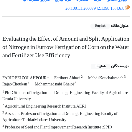
20.1001.1.20087942.1398.13.4.6.8
عنوان مقاله
English
Evaluating the Effect of Amount and Split Application
of Nitrogen in Furrow Fertigation of Corn on the Water
and Fertilizer Use Efficiency
نویسندگان
English
1
2
3
FARID FEIZOLAHPOUR
Fariborz Abbasi
Mehdi Kouchakzadeh
4
5
Rajab Choukan
Mohammad nabi Gheibi
1
Ph.D Student of Irrigation and Drainage Engineering , Faculty of Agriculture
Urmia University
2
Agricultural Engineering Research Institute, AERI
3
Associate Professor of Irrigation and Drainage Engineering, Faculty of
Agriculture, TarbiatModares University
4
Professor of Seed and Plant Improvement Research Institute (SPII)