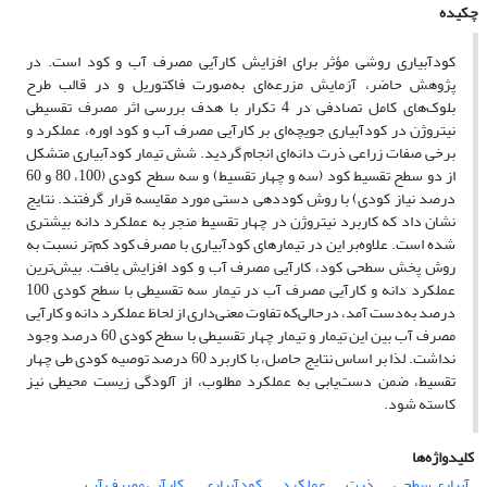
چکیده
کودآبیاری روشی مؤثر برای افزایش کارآیی مصرف آب و کود است. در
پژوهش حاضر، آزمایش‌ مزرعه‌ای به‌صورت فاکتوریل و در قالب طرح
بلوک‌های کامل تصادفی در 4 تکرار با هدف بررسی اثر مصرف تقسیطی
نیتروژن در کودآبیاری جویچه‌ای بر کارآیی مصرف آب و کود اوره، عملکرد و
برخی صفات زراعی ذرت دانه‌ای انجام گردید. شش تیمار کودآبیاری متشکل
از دو سطح تقسیط کود (سه و چهار تقسیط) و سه سطح کودی (100، 80 و 60
درصد نیاز کودی) با روش کوددهی دستی مورد مقایسه قرار گرفتند. نتایج
نشان داد که کاربرد نیتروژن در چهار تقسیط منجر به عملکرد دانه بیشتری
شده است. علاوه‌بر این در تیمارهای کودآبیاری با مصرف کود کم‌تر نسبت به
روش پخش سطحی کود، کارآیی مصرف آب و کود افزایش یافت. بیش‌ترین
عملکرد دانه و کارآیی مصرف آب در تیمار سه تقسیطی با سطح کودی 100
درصد به‌دست آمد، درحالی‌که تفاوت معنی‌داری از لحاظ عملکرد دانه و کارآیی
مصرف آب بین این تیمار و تیمار چهار تقسیطی با سطح کودی 60 درصد وجود
نداشت. لذا بر اساس نتایج حاصل، با کاربرد 60 درصد توصیه کودی طی چهار
تقسیط، ضمن دست‌یابی به عملکرد مطلوب، از آلودگی زیست محیطی نیز
کاسته شود.
کلیدواژه‌ها
آبیاری سطحی
ذرت
عملکرد
کودآبیاری
کارآیی مصرف آب