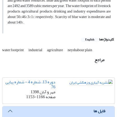
and green water resources. Blue and green water footpint of each person
are 2492 and 3589 cubic meters per year. The water footprint of livestock
products, agricultural products, drinking and industry expenditures are
about 50%,46%,3%,1%, respectively. Scarcity of blue water is moderate and
about 140%.
کلیدواژه‌ها
English
water footprint
industrial
agriculture
neyshabour plain
مراجع
دوره 13، شماره 4 - شماره پیاپی
76
مهر و آبان 1398
صفحه
1153-1166
فایل ها