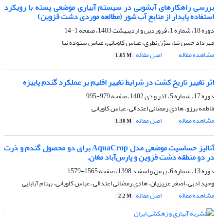
بررسی راهکارهای آبشویی در سیستم‌ آبیاری موضعی پسته با رویکرد
استفاده پایدار از منابع آب شور (مطالعه موردی دشت قزوین)
دوره 18، شماره 1، فروردین و اردیبهشت 1403، صفحه
1-14
مهرداد حسن نیا، بیژن نظری، عباس کاویانی، عباس ستوده نیا
مشاهده مقاله
اصل مقاله
1.65 M
اثر تغییر تاریخ کشت در شرایط تغییر اقلیم بر عملکرد گندم پاییزه
دوره 17، شماره 5، آذر و دی 1402، صفحه
979-995
فاطمه برزو، هادی رمضانی اعتدالی، عباس کاویانی
مشاهده مقاله
اصل مقاله
1.38 M
آنالیز حساسیت موضعی مدل AquaCrop برای دو محصول گندم و ذرت
در دو منطقه دشت قزوین و پارس‌آباد مغان.
دوره 13، شماره 6، بهمن و اسفند 1398، صفحه
1565-1579
وحید ادبی، اصغر عزیزیان، هادی رمضانی اعتدالی، عباس کاویانی، بهنام آبابایی
مشاهده مقاله
اصل مقاله
2.2 M