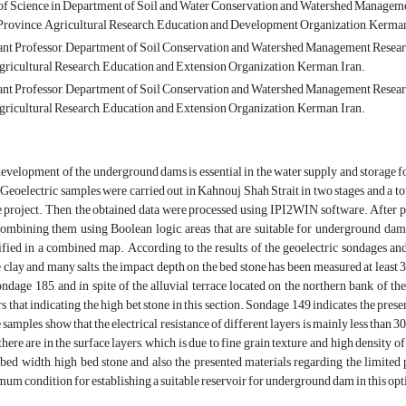
of Science in Department of Soil and Water Conservation and Watershed Managemen
rovince, Agricultural Research, Education and Development Organization, Kerman,
ant Professor, Department of Soil Conservation and Watershed Management Resear
gricultural Research, Education and Extension Organization, Kerman, Iran.
ant Professor, Department of Soil Conservation and Watershed Management Resear
gricultural Research, Education and Extension Organization, Kerman, Iran.
evelopment of the underground dams is essential in the water supply and storage for 
 Geoelectric samples were carried out in Kahnouj Shah Strait in two stages and a tota
e project. Then, the obtained data were processed using IPI2WIN software. After p
ombining them using Boolean logic, areas that are suitable for underground dam 
ified in a combined map. According to the results of the geoelectric sondages and
 clay and many salts, the impact depth on the bed stone has been measured at least 3
ondage 185, and in spite of the alluvial terrace located on the northern bank of th
s that indicating the high bet stone in this section. Sondage 149 indicates the presen
e samples show that the electrical resistance of different layers is mainly less tha
there are in the surface layers, which is due to fine grain texture and high density of
 bed width, high bed stone and also the presented materials regarding the limited p
um condition for establishing a suitable reservoir for underground dam in this opt