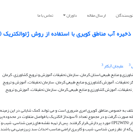
نویسندگان
ارسال مقاله
داوران
تماس با ما
خیره آب مناطق کویری با استفاده از روش ژئوالکتریک (م
3
3
ی
علیجان آبکار
رزی و منابع طبیعی استان کرمان، سازمان تحقیقات آموزش و ترویج کشاورزی، کرمان
حقیقات، آموزش کشاورزی و منابع طبیعی کرمان، سازمان تحقیقات، آموزش و ترویج
تلف به خصوص مناطق کویری امری ضروری است و می تواند کمک شایانی در این زمینه 
برداشت‌های ژئوالکتریک در محل تنگه کهنوج شاه طی دو مرحله صورت گرفت و در مجموع تعداد 6 سونداژ الکتریک با فواصل متفاوت در
انجام رسید. سپس داده‌های بدست آمده با استفاده از نرم افزار (IPI2WIN) مورد پردازش قرار گرفتند. پس از تهیه نقشه های زمین شناسی، ش
ناطقی که از نظر زمین شناسی، شیب و کاربری اراضی مناسب احداث سد زیرزمینی می باشند