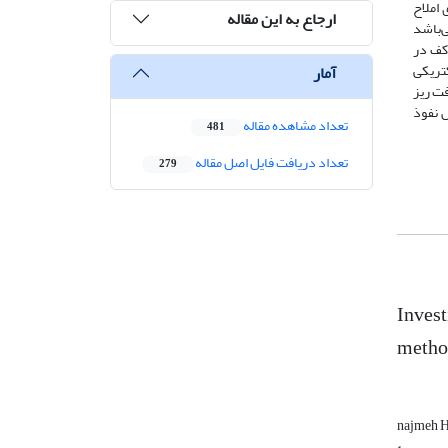
املاح
ارجاع به این مقاله
کف نیز حداقل 3 تا حداکثر 6/12 متر اندازه‌گیری شده است. بیشترین عمق آبرفت مربوط به سونداژ 185 می‌باشد
 بالابودن سنگ کف در
لکتریکی
آمار
از بافت ریز
 نفوذ
تعداد مشاهده مقاله
481
تعداد دریافت فایل اصل مقاله
279
Invest
metho
najmeh Ha