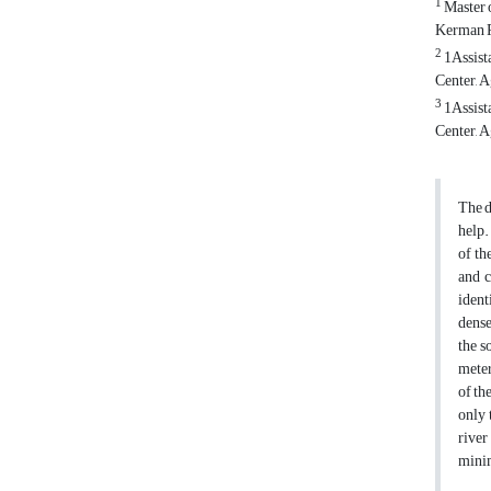
1
Master 
Kerman P
2
1Assist
Center, A
3
1Assist
Center, A
The d
help.
of th
and c
ident
dense
the s
meter
of th
only 
river
minim