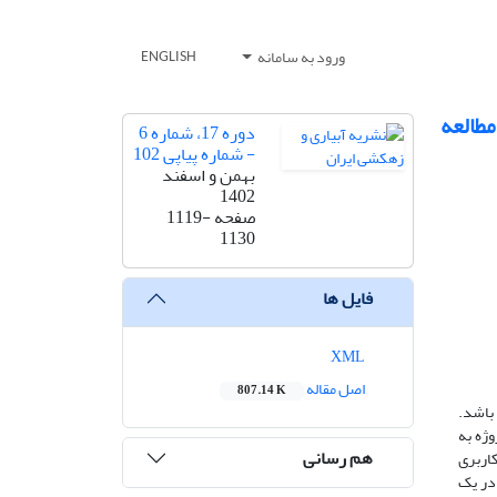
ورود به سامانه
ENGLISH
طالعه
دوره 17، شماره 6
- شماره پیاپی 102
بهمن و اسفند
1402
صفحه
1119-
1130
فایل ها
XML
اصل مقاله
807.14 K
باشد.
 محدوده پروژه به
هم رسانی
یب و کاربری
 در یک