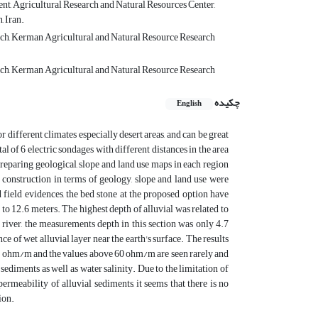
t, Agricultural Research and Natural Resources Center,
 Iran.
ch, Kerman Agricultural and Natural Resource Research
ch, Kerman Agricultural and Natural Resource Research
چکیده
English
different climates especially desert areas, and can be great
l of 6 electric sondages with different distances in the area
reparing geological, slope and land use maps in each region
construction in terms of geology, slope and land use were
 field evidences, the bed stone at the proposed option have
 to 12.6 meters. The highest depth of alluvial was related to
e river, the measurements depth in this section was only 4.7
ce of wet alluvial layer near the earth's surface. The results
n 30 ohm/m and the values above 60 ohm/m are seen rarely and
 sediments as well as water salinity. Due to the limitation of
ermeability of alluvial sediments, it seems that there is no
ion.