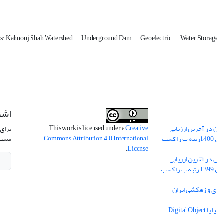
: Kahnouj Shah Watershed
Underground Dam
Geoelectric
Water Storag
اشت
This work is licensed under a
Creative
 در آخرین ارزیابی
برای 
Commons Attribution 4.0 International
نشریات علمی کشور در سال 1400رتبه ب را کسب
مشتر
.
License
 در آخرین ارزیابی
نشریات علمی کشور در سال 1399 رتبه ب را کسب
ریه آبیاری و زهکشی ایران
دریافت شناسه دیجیتال اشیا یا Digital Object