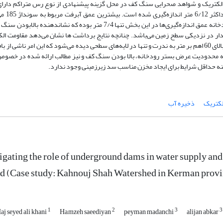
الکتریک و شواهد صحرایی سنگ کف در محل گزینه پیشنهادی از نوع رس متراکم دارای 
فراوان می‌باشد عمق برخورد به سنگ 
همچنین علیرغم وجود تراس آبرفتی واقع در کرانه شمالی رودخانه عمق اندازه‌گیری‌ها در این بخش تنها 7/4 متر بوده که نشاندهنده
جود لایه آبرفتی آبدار در نزدیکی سطح زمین می‌باشد. چنانچه نتایج برداشت ها نشان می‌دهد مقاومت ا
لایه‌های مختلف عمدتاً کمتر از 30 اهم بر متر می‌باشد و مقادیر بالای 60 اهم بر متر به ندرت و تنها در لایه‌های سطحی دیده می‌شود که این امر ناشی 
ه به محدودیت عرض بستر رودخانه، بالا بودن سنگ کف و نیز مطالب ارائه شده در خصوص
نه حداقل شرایط برای ایجاد مخزن مناسب سد زیرزمینی وجود ندارد.
لکتریک
ذخیره آب
igating the role of underground dams in water supply and 
d (Case study: Kahnouj Shah Watershed in Kerman provi
1
2
3
3
j seyed ali khani
Ha,mzeh saeediyan
peyman madanchi
alijan abkar