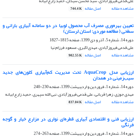
علی قدمی فیروزآبادی، سید محسن سیدان، حمید زارع ابیانه
مشاهده مقاله
اصل مقاله
744.4 K
تعیین بهره‌وری مصرف آب محصول لوبیا در دو سامانه آبیاری بارانی و
سطحی ( مطالعه موردی: استان لرستان)
دوره 14، شماره 5، آذر و دی 1399، صفحه
1815-1827
علی قدمی فیروزآبادی، مهدی اکبری، مسعود فرزام نیا
مشاهده مقاله
اصل مقاله
902.55 K
ارزیابی مدل AquaCrop تحت مدیریت کم‌آبیاری کلون‌های جدید
سیب‌زمینی در همدان
دوره 14، شماره 1، فروردین و اردیبهشت 1399، صفحه
230-240
مهدی جوزی، زهرا قربانی، علی قدمی فیروزآبادی، نبی الله سپهری، حمید زارع ابیانه
مشاهده مقاله
اصل مقاله
837.04 K
ارزیابی فنی و اقتصادی آبیاری قطره‌ای نواری در مزارع خیار و گوجه
فرنگی
دوره 14، شماره 1، فروردین و اردیبهشت 1399، صفحه
263-274