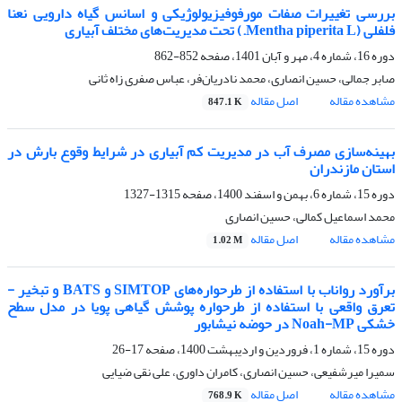
بررسی تغییرات صفات مورفوفیزیولوژیکی و اسانس گیاه دارویی نعنا
فلفلی (Mentha piperita L.) تحت مدیریت‌های مختلف آبیاری
دوره 16، شماره 4، مهر و آبان 1401، صفحه
852-862
صابر جمالی، حسین انصاری، محمد نادریان‌فر، عباس صفری زاه ثانی
مشاهده مقاله
اصل مقاله
847.1 K
بهینه‌سازی مصرف آب در مدیریت کم آبیاری در شرایط وقوع بارش در
استان مازندران
دوره 15، شماره 6، بهمن و اسفند 1400، صفحه
1315-1327
محمد اسماعیل کمالی، حسین انصاری
مشاهده مقاله
اصل مقاله
1.02 M
برآورد رواناب با استفاده از طرحواره‌های SIMTOP و BATS و تبخیر -
تعرق واقعی با استفاده از طرحواره پوشش گیاهی پویا در مدل سطح
خشکی Noah-MP در حوضه نیشابور
دوره 15، شماره 1، فروردین و اردیبهشت 1400، صفحه
17-26
سمیرا میرشفیعی، حسین انصاری، کامران داوری، علی نقی ضیایی
مشاهده مقاله
اصل مقاله
768.9 K