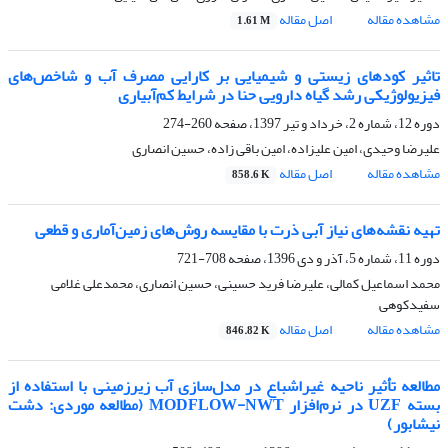
مشاهده مقاله
اصل مقاله
1.61 M
تاثیر کودهای زیستی و شیمیایی بر کارایی مصرف آب و شاخص‌های
فیزیولوژیکی رشد گیاه دارویی حنا در شرایط کم‌آبیاری
دوره 12، شماره 2، خرداد و تیر 1397، صفحه
260-274
علیرضا وحیدی، امین علیزاده، امین باقی زاده، حسین انصاری
مشاهده مقاله
اصل مقاله
858.6 K
تهیه نقشه‌های نیاز آبی ذرت با مقایسه روش‌های زمین‌آماری و قطعی
دوره 11، شماره 5، آذر و دی 1396، صفحه
708-721
محمد اسماعیل کمالی، علیرضا فرید حسینی، حسین انصاری، محمدعلی غلامی
سفیدکوهی
مشاهده مقاله
اصل مقاله
846.82 K
مطالعه تأثیر ناحیه غیراشباع در مدل‌سازی آب زیرزمینی با استفاده از
بسته UZF در نرم‌افزار MODFLOW-NWT (مطالعه موردی: دشت
نیشابور)