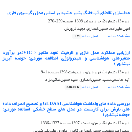
مدلسازی تقاضای آب خانگی شهر مشهد بر اساس مدل رگرسیون فازی
دوره 13، شماره 2، خرداد و تیر 1398، صفحه
259-270
امین علیزاده، حسین انصاری، مجید فروزش
مشاهده مقاله
اصل مقاله
1 M
ارزیابی عملکرد مدل فازی و ظرفیت نفوذ متغیر ( VIC)در برآورد
متغیرهای هواشناسی و هیدرولوژی (مطالعه موردی: حوضه آبریز
نیشابور)
دوره 13، شماره 1، فروردین و اردیبهشت 1398، صفحه
1-9
آیدا هاشمی نسب، حسین انصاری، سیدحسین ثنائی نژاد
مشاهده مقاله
اصل مقاله
838.49 K
بررسی داده های واداشت هواشناسی GLDAS1 و تصحیح انحراف داده
های بارش برای کاربست در مدل های سطح خشکی )مطالعه موردی:
حوضه نیشابور(
دوره 12، شماره 6، بهمن و اسفند 1397، صفحه
1327-1336
سمیرا میرشفیعی، حسین انصاری، کامران داوری، علی نقی ضیایی