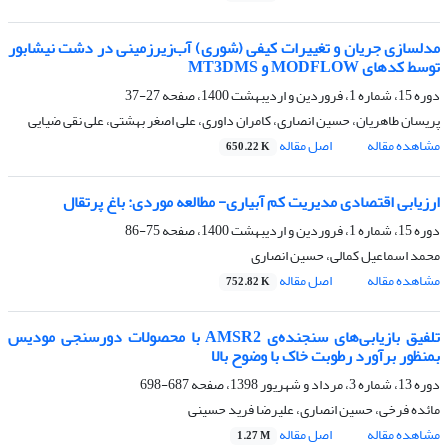
مدلسازی جریان و تغییرات کیفی (شوری) آب‌زیرزمینی در دشت نیشابور
توسط کدهای MODFLOW و MT3DMS
دوره 15، شماره 1، فروردین و اردیبهشت 1400، صفحه
27-37
پریسان طاهریان، حسین انصاری، کامران داوری، علی اصغر بهشتی، علی نقی ضیایی
مشاهده مقاله
اصل مقاله
650.22 K
ارزیابی اقتصادی مدیریت کم آبیاری- مطالعه موردی: باغ پرتقال
دوره 15، شماره 1، فروردین و اردیبهشت 1400، صفحه
75-86
محمد اسماعیل کمالی، حسین انصاری
مشاهده مقاله
اصل مقاله
752.82 K
تلفیق بازیابی‌های سنجنده‌ی AMSR2 با محصولات دورسنجی مودیس
بمنظور برآورد رطوبت خاک با وضوح بالا
دوره 13، شماره 3، مرداد و شهریور 1398، صفحه
687-698
مائده فرخی، حسین انصاری، علیرضا فرید حسینی
مشاهده مقاله
اصل مقاله
1.27 M