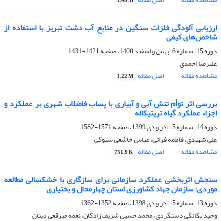
1.48 M
ارزیابی آلودگی فلزات سنگین در منابع آب دشت تبریز با استفاده از
شاخص‌های کیفی
دوره 15، شماره 6، بهمن و اسفند 1400، صفحه
1421-1431
علیرضا احمدی
مشاهده مقاله
اصل مقاله
1.22 M
بررسی اثر توأم تنش آبی و آبیاری با پساب فاضلاب شهری بر عملکرد و
اجزاء عملکرد گیاه تریتیکاله
دوره 14، شماره 5، آذر و دی 1399، صفحه
1571-1582
علی شهیدی، فاطمه فراتی، عباس خاشعی سیوکی
مشاهده مقاله
اصل مقاله
751.9 K
سنجش اثربخشی عملکرد سازمانی برای سازگاری با خشکسالی مطالعه
موردی: سازمان جهاد کشاورزی استان چهارمحال و بختیاری
دوره 13، شماره 5، آذر و دی 1398، صفحه
1352-1362
وحید یگانگی دستگردی، محمد حسین شریف زادگان، نغمه مبرقعی دینان