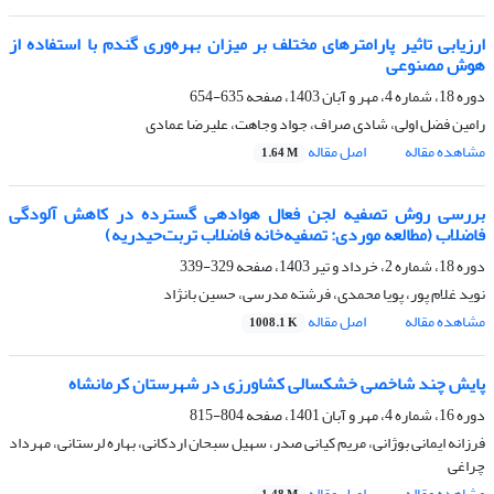
ارزیابی تاثیر پارامترهای مختلف بر میزان بهره‌وری گندم با استفاده از
هوش مصنوعی
دوره 18، شماره 4، مهر و آبان 1403، صفحه
635-654
رامین فضل اولی، شادی صراف، جواد وجاهت، علیرضا عمادی
مشاهده مقاله
اصل مقاله
1.64 M
بررسی روش تصفیه لجن فعال هوادهی گسترده در کاهش آلودگی
فاضلاب (مطالعه موردی: تصفیه‌خانه فاضلاب تربت‌حیدریه)
دوره 18، شماره 2، خرداد و تیر 1403، صفحه
329-339
نوید غلام پور، پویا محمدی، فرشته مدرسی، حسین بانژاد
مشاهده مقاله
اصل مقاله
1008.1 K
پایش چند شاخصی خشکسالی کشاورزی در شهرستان کرمانشاه
دوره 16، شماره 4، مهر و آبان 1401، صفحه
804-815
فرزانه ایمانی بوژانی، مریم کیانی صدر، سهیل سبحان اردکانی، بهاره لرستانی، مهرداد
چراغی
مشاهده مقاله
اصل مقاله