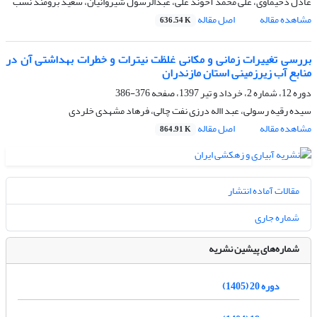
عادل دحیماوی، علی محمد آخوند علی، عبدالرسول شیروانیان، سعید برومند نسب
مشاهده مقاله
اصل مقاله
636.54 K
بررسی تغییرات زمانی و مکانی غلظت نیترات و خطرات بهداشتی آن در
منابع آب زیرزمینی استان مازندران
دوره 12، شماره 2، خرداد و تیر 1397، صفحه
376-386
سیده رقیه رسولی، عبد االه درزی نفت چالی، فرهاد مشهدی خلردی
مشاهده مقاله
اصل مقاله
864.91 K
مقالات آماده انتشار
شماره جاری
شماره‌های پیشین نشریه
دوره 20 (1405)