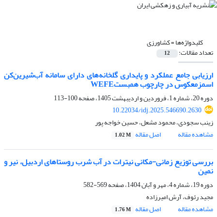
کلیدواژه‌ها =
کشاورزی
تعداد مقالات:
12
ارزیابی جامع عملکرد و پایداری گلخانه‌های دارای سامانه آب‌شیرین‌کن
اسمزمعکوس در چارچوب همبستWEFE
دوره 20، شماره 1، فروردین و اردیبهشت 1405، صفحه
100-113
10.22034/idj.2025.546690.2630
زینب سجودی، محمود مشعل، حسین خواجه پور
مشاهده مقاله
اصل مقاله
1.02 M
بررسی توزیع زمانی-مکانی نیترات در آب شرب روستاهای اردبیل، نیر و
نمین
دوره 19، شماره 4، مهر و آبان 1404، صفحه
569-582
مجید رئوف، آرش امیرزاده
مشاهده مقاله
اصل مقاله
1.76 M