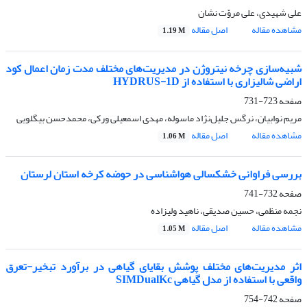
علی شهیدی، علی مروّت نشان
مشاهده مقاله
اصل مقاله
1.19 M
شبیه‌سازی چرخه نیتروژن در مدیریت‌های مختلف مدت زمان اعمال کود
اراضی شالیزاری با استفاده از HYDRUS-1D
صفحه
723-731
مریم نوابیان، نرگس جلیل‌نژاد ماسوله، مهدی اسمعیلی ورکی، محمدحسن بیگلویی
مشاهده مقاله
اصل مقاله
1.06 M
بررسی فراوانی خشکسالی هواشناسی در حوضه کرخه استان لرستان
صفحه
732-741
نجمه منظمی، حسین صدیقی، ناهید ولیزاده
مشاهده مقاله
اصل مقاله
1.05 M
اثر مدیریت‌های مختلف پوشش بقایای گیاهی در برآورد تبخیر-تعرق
واقعی با استفاده از مدل گیاهی SIMDualKc
صفحه
742-754