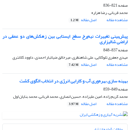
صفحه
821-836
محمد قربانی، رضا هزاره
مشاهده مقاله
اصل مقاله
1.2 M
پیش‌بینی تغییرات نیم‌رخ سطح ایستابی بین زهکش‌های دو عمقی در
اراضی شالیزاری
صفحه
837-848
مهدی جعفری تلوکلایی، علی شاهنظری، میرخالق ضیاتبار احمدی، داوود کلانتری
مشاهده مقاله
اصل مقاله
7.42 M
بهینه سازی بهره‌وری آب و کارایی انرژی در انتخاب الگوی کشت
صفحه
849-859
محمد کریم زاده، امین علیزاده، حسین انصاری، محمد قربانی، محمد بنایان اول
مشاهده مقاله
اصل مقاله
3.97 M
مقالات آماده انتشار