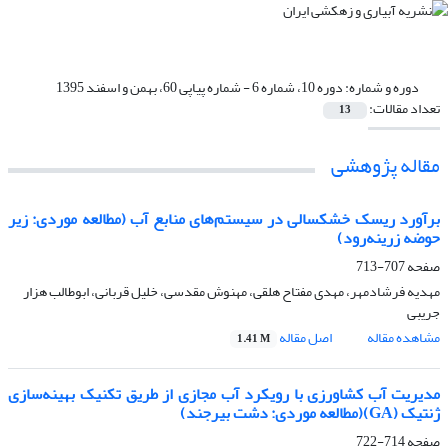
دوره و شماره:
دوره 10، شماره 6 - شماره پیاپی 60، بهمن و اسفند 1395
تعداد مقالات:
13
مقاله پژوهشی
برآورد ریسک خشکسالی در سیستم‌های منابع آب (مطالعه موردی: زیر
حوضه زرینه‌رود)
صفحه
707-713
مهدیه فرشادمهر، مهدی مفتاح هلقی، مهنوش مقدسی، خلیل قربانی، ابوطالب هزار
جریبی
مشاهده مقاله
اصل مقاله
1.41 M
مدیریت آب کشاورزی با رویکرد آب مجازی از طریق تکنیک بهینه‌سازی
ژنتیک (GA)(مطالعه موردی: دشت بیرجند)
صفحه
714-722