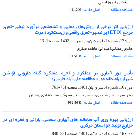
علی قدمی فیروزآبادی
مشاهده مقاله
اصل مقاله
1.12 M
ارزیابی اثر برخی از روش‌های دمایی و تشعشعی برآورد تبخیر-تعرق
مرجع (ETO) بر تبخیر-تعرق واقعی و زیست‌توده ذرت
دوره 17، شماره 1، فروردین و اردیبهشت 1402، صفحه
1-13
هادی رمضانی اعتدالی، فاطمه صفری
مشاهده مقاله
اصل مقاله
1.51 M
تأثیر دور آبیاری بر عملکرد و اجزاء عملکرد گیاه‎ دارویی آویشن
شیرازی(منطقه مورد مطالعه: علی ‎آباد فارس)
دوره 16، شماره 4، مهر و آبان 1401، صفحه
751-761
زهرا میری، علی شهیدی، عباس خاشعی سیوکی، محمدهادی روحیان
مشاهده مقاله
اصل مقاله
902.86 K
ارزیابی بهره ‏وری آب سامانه ‏های آبیاری سطحی، بارانی و قطره‏ ای در
مزارع تولید جو استان مرکزی
دوره 16، شماره 4، مهر و آبان 1401، صفحه
831-840