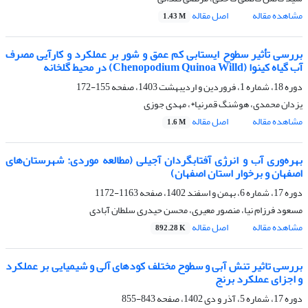
مشاهده مقاله
اصل مقاله
1.43 M
بررسی تأثیر سطوح ایستابی کم عمق و شور بر عملکرد و کارآیی مصرف
آب گیاه کینوا (Chenopodium Quinoa Willd) در محیط گلخانه
دوره 18، شماره 1، فروردین و اردیبهشت 1403، صفحه
155-172
یزدان محمدی، هوشنگ قمرنیا*، مهدی جوزی
مشاهده مقاله
اصل مقاله
1.6 M
بهره‌وری آب و انرژی آفتابگردان آجیلی (مطالعه موردی: شهرستان‌های
اصفهان و برخوار استان اصفهان)
دوره 17، شماره 6، بهمن و اسفند 1402، صفحه
1163-1172
مسعود فرزام نیا، منصور معیری، محسن حیدری سلطان آبادی
مشاهده مقاله
اصل مقاله
892.28 K
بررسی تاثیر تنش آبی و سطوح مختلف کودهای آلی و شیمیایی بر عملکرد
و اجزای عملکرد برنج
دوره 17، شماره 5، آذر و دی 1402، صفحه
843-855