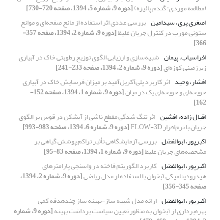
(مطالعه موردی: گندم پائیزه)
[دوره 9، شماره 5، 1394، صفحه 720-730]
اصغری پری، سیدامین
بررسی عددی اثر استفاده از مانع صفحه‌ای و موانع
ستونی مورب در کنترل جریان غلیظ
[دوره 9، شماره 2، 1394، صفحه 357-
366]
افراسیاب، پیمان
شبیه‌سازی و ارزیابی الگوی توزیع رطوبتی خاک در آبیاری
زیرزمینی کوزه‌ای
[دوره 9، شماره 2، 1394، صفحه 233-241]
افشار، وحید
اثر کاربرد پلی‌آکریل‌آمید بر میزان فرسایش خاک در آبیاری
جویچه‌ای و جویچه‌ای یک در میان
[دوره 9، شماره 1، 1394، صفحه 152-
162]
اقبال زاده، افشین
اثر تنگ ‌شدگی مقطع ناشی از آبشکن در قوس بر الگوی
جریان با نرم‌افزار FLOW-3D
[دوره 9، شماره 6، 1394، صفحه 983-993]
اکبرپور، ابوالفضل
بررسی آزمایشگاهی تأثیر تراکم پوشش گیاهی بر
مشخصه‌های جریان غلیظ
[دوره 9، شماره 1، 1394، صفحه 83-95]
اکبرپور، ابوالفضل
کاربرد الگوریتم فاخته در واسنجی پارامترهای
هیدرودینامیکی آبخوان با استفاده از مدل ریاضی
[دوره 9، شماره 2، 1394،
صفحه 345-356]
اکبرپور، ابوالفضل
ارائه مدل شبیه ساز-بهینه ساز چندهدفه کمی
بهره‌برداری از آبخوان به منظور تعیین سیاست برداشت بهینه
[دوره 9، شماره