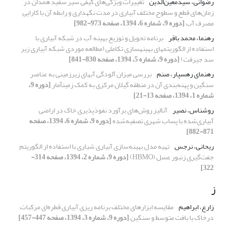
رضوانی، سیدمعین‌الدین
تغییرات ویژگی‌های کیفی سیر سفید همدان در
زمان‌های قطع و سطوح مختلف آبیاری در مدت نگهداری و رابطه آن با کارایی
مصرف آب
[دوره 9، شماره 6، 1394، صفحه 973-982]
رهنما، محمد باقر
برنامه تحویل و توزیع بهینه‏ آب در شبکه آبیاری با
استفاده از الگوریتم‏های بهینه‏سازی تکاملی (مطالعه موردی شبکه آبیاری زیر
سد جیرفت)
[دوره 9، شماره 5، 1394، صفحه 830-841]
رهنمای رهسپار، صنم
بررسی میزان آلودگی آبهای زیرزمینی به عناصر
سنگین و پهنه‌بندی آن در منطقه گیلان مرکزی به کمک زمینآمار
[دوره 9،
شماره 1، 1394، صفحه 13-21]
روشناس، نصیر
آنالیز روش‌های برآورد نفوذپذیری خاک در اراضی
آبیاری‌شده با پساب شهری تصفیه‌شده
[دوره 9، شماره 6، 1394، صفحه
871-882]
ریحانی، نرجس
تهیه مدل بهینه‌‌سازی آبیاری شیاری با استفاده از الگوریتم
جفت‌گیری زنبور عسل (HBMO)
[دوره 9، شماره 2، 1394، صفحه 314-
322]
ز
زارع، ابراهیم
مقایسه ابزارهای مختلف برنامه ریزی آبیاری قطره‌ای مرکبات
درخاک با بافت متوسط و سنگین
[دوره 9، شماره 3، 1394، صفحه 447-457]