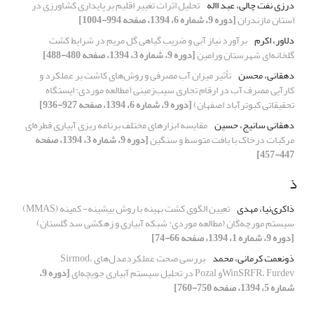
درزی نفت چالی، عبد االه
تحلیل اثرات تغییر اقلیم بر پایداری کشاورزی در
استان مازندران
[دوره 9، شماره 6، 1394، صفحه 994-1004]
دلاور، اکرم
برآورد نیاز آبی و ضریب گیاهی گل مریم در شرایط کشت
گلخانه‌ای شهرستان ورامین
[دوره 9، شماره 3، 1394، صفحه 480-488]
دهقانی، محسن
تأثیر میزان آب مصرفی و روش‌های کاشت بر عملکرد و
کارآیی مصرف آب در ارقام تجاری سیب‌زمینی (مطالعه موردی: ایستگاه
تحقیقاتی کبوترآباد اصفهان)
[دوره 9، شماره 6، 1394، صفحه 927-936]
دهقانی سانیج، حسین
مقایسه ابزارهای مختلف برنامه ریزی آبیاری قطره‌ای
مرکبات درخاک با بافت متوسط و سنگین
[دوره 9، شماره 3، 1394، صفحه
447-457]
ذ
ذاکری‌نیا، مهدی
تعیین الگوی کشت بهینه با روش بیشینه- کمینه (MMAS)
سیستم مورچه‌گان (مطالعه موردی: شبکه آبیاری و زهکشی سد گلستان)
[دوره 9، شماره 1، 1394، صفحه 66-74]
ذونعمت کرمانی، محمد
بررسی صحت عملکردمدل‌های Sirmod،
WinSRFR، Furdevو Pozal در تحلیل سیستم آبیاری جویچه‌ای
[دوره 9،
شماره 5، 1394، صفحه 750-760]