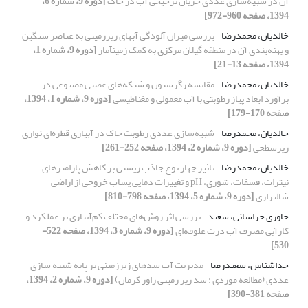
آن در شبیه‌سازی عددی جریان ترجیحی آب در خاک
[دوره 9، شماره 6،
1394، صفحه 960-972]
خالدیان، محمدرضا
بررسی میزان آلودگی آبهای زیرزمینی به عناصر سنگین
و پهنه‌بندی آن در منطقه گیلان مرکزی به کمک زمینآمار
[دوره 9، شماره 1،
1394، صفحه 13-21]
خالدیان، محمدرضا
مقایسه رگرسیون و شبکه‌های عصبی مصنوعی در
برآورد ابعاد پیاز رطوبتی با آب معمولی و مغناطیسی
[دوره 9، شماره 1، 1394،
صفحه 170-179]
خالدیان، محمدرضا
شبیه‌سازی عددی رطوبت خاک در آبیاری قطره‌ای نواری
زیرسطحی
[دوره 9، شماره 2، 1394، صفحه 252-261]
خالدیان، محمدرضا
تاثیر چهار نوع جاذب زیستی بر کاهش پارامتر‌های
نیترات، فسفات، شوری، pH و تغییرات دمایی پساب خروجی از اراضی
شالیزاری
[دوره 9، شماره 5، 1394، صفحه 798-810]
خاوری خراسانی، سعید
بررسی اثر روش‌های مختلف کم‌آبیاری بر عملکرد و
کارآیی مصرف آب ذرت علوفه‌ای
[دوره 9، شماره 3، 1394، صفحه 522-
530]
خداشناس، سعیدرضا
مدیریت آب سدهای زیرزمینی بر پایه شبیه سازی
عددی (مطالعه موردی : سد زیر زمینی راور کرمان)
[دوره 9، شماره 2، 1394،
صفحه 381-390]