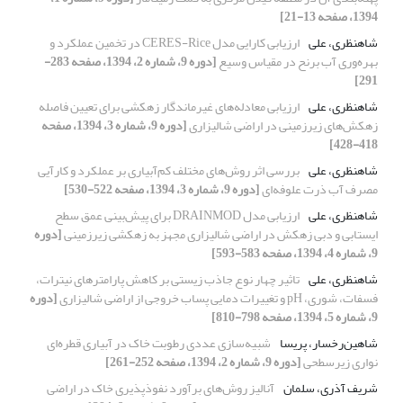
1394، صفحه 13-21]
شاهنظری، علی
ارزیابی کارایی مدل CERES-Rice در تخمین عملکرد و
بهره‌وری آب برنح در مقیاس وسیع
[دوره 9، شماره 2، 1394، صفحه 283-
291]
شاهنظری، علی
ارزیابی معادله‌های غیرماندگار زهکشی برای تعیین فاصله
زهکش‌های زیرزمینی در اراضی شالیزاری
[دوره 9، شماره 3، 1394، صفحه
418-428]
شاهنظری، علی
بررسی اثر روش‌های مختلف کم‌آبیاری بر عملکرد و کارآیی
مصرف آب ذرت علوفه‌ای
[دوره 9، شماره 3، 1394، صفحه 522-530]
شاهنظری، علی
ارزیابی مدل DRAINMOD برای پیش‌بینی عمق سطح
ایستابی و دبی زهکش در اراضی شالیزاری مجهز به زهکشی زیرزمینی
[دوره
9، شماره 4، 1394، صفحه 583-593]
شاهنظری، علی
تاثیر چهار نوع جاذب زیستی بر کاهش پارامتر‌های نیترات،
فسفات، شوری، pH و تغییرات دمایی پساب خروجی از اراضی شالیزاری
[دوره
9، شماره 5، 1394، صفحه 798-810]
شاهین‌رخسار، پریسا
شبیه‌سازی عددی رطوبت خاک در آبیاری قطره‌ای
نواری زیرسطحی
[دوره 9، شماره 2، 1394، صفحه 252-261]
شریف آذری، سلمان
آنالیز روش‌های برآورد نفوذپذیری خاک در اراضی