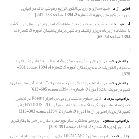
آقایی، آزاد
شبیه‌سازی و ارزیابی الگوی توزیع رطوبتی خاک در آبیاری
زیرزمینی کوزه‌ای
[دوره 9، شماره 2، 1394، صفحه 233-241]
آیشم، سجاد
پیش‌بینی تبخیر و تعرق ماهانه گیاه مرجع در شمال‌غرب کشور
با استفاده از برنامه‌ریزی ‌ژنتیک و ماشین بردار پشتیبان
[دوره 9، شماره 1،
1394، صفحه 54-65]
ا
ابراهیمی، حسین
طراحی شکل بهینه کول قنات با استفاده از روش اجزای
محدود و الگوریتم جامعه پرندگان
[دوره 9، شماره 4، 1394، صفحه 561-
570]
ابراهیمی، حسین
رابطه بین عملکرد ذرت با مصرف آب (نیاز آبی محاسباتی و
کمبود رطوبت خاک)
[دوره 9، شماره 4، 1394، صفحه 605-613]
ابراهیمی، فرهاد
تأثیر سطوح مختلف ورودی نرم‌افزار Rosetta در تخمین
خصوصیات هیدرولیکی خاک با استفاده از نرم‌افزار HYDRUS-2D و اثر
تغییر کاربری اراضی بر آن‌ها
[دوره 9، شماره 2، 1394، صفحه 303-313]
ابراهیمی، مسعود
بررسی عملکردچهار نوع قطره‌چکان در شرایط بکارگیری
آب شور
[دوره 9، شماره 2، 1394، صفحه 391-398]
اجلالی، فرید
ارزیابی مدل DRAINMOD برای پیش‌بینی عمق سطح ایستابی