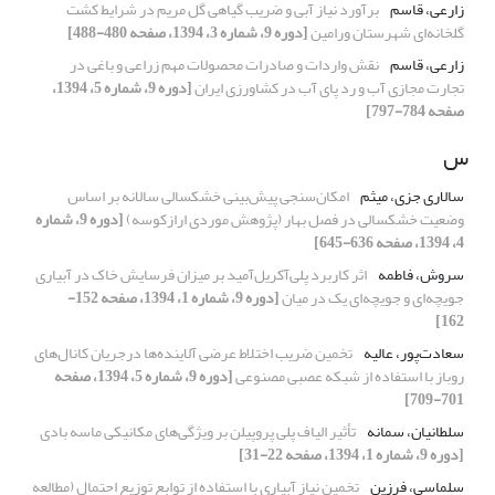
زارعی، قاسم
برآورد نیاز آبی و ضریب گیاهی گل مریم در شرایط کشت
گلخانه‌ای شهرستان ورامین
[دوره 9، شماره 3، 1394، صفحه 480-488]
زارعی، قاسم
نقش واردات و صادرات محصولات مهم زراعی و باغی در
تجارت مجازی آب و رد پای آب در کشاورزی ایران
[دوره 9، شماره 5، 1394،
صفحه 784-797]
س
سالاری جزی، میثم
امکان‌سنجی پیش‌بینی خشکسالی سالانه بر اساس
وضعیت خشکسالی در فصل بهار (پژوهش موردی ارازکوسه)
[دوره 9، شماره
4، 1394، صفحه 636-645]
سروش، فاطمه
اثر کاربرد پلی‌آکریل‌آمید بر میزان فرسایش خاک در آبیاری
جویچه‌ای و جویچه‌ای یک در میان
[دوره 9، شماره 1، 1394، صفحه 152-
162]
سعادت‌پور، عالیه
تخمین ضریب اختلاط عرضی آلاینده‌ها درجریان کانال‌های
روباز با استفاده از شبکه عصبی مصنوعی
[دوره 9، شماره 5، 1394، صفحه
701-709]
سلطانیان، سمانه
تأثیر الیاف پلی پروپیلن بر ویژگی‌های مکانیکی ماسه بادی
[دوره 9، شماره 1، 1394، صفحه 22-31]
سلماسی، فرزین
تخمین نیاز آبیاری با استفاده از توابع توزیع احتمال (مطالعه