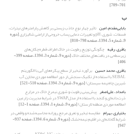
701-709]
ب
بابایی‌مقدم، امین
تاثیر چهار نوع جاذب زیستی بر کاهش پارامتر‌های نیترات،
فسفات، شوری، pH و تغییرات دمایی پساب خروجی از اراضی شالیزاری
[دوره
9، شماره 5، 1394، صفحه 798-810]
باقری، رقیه
چگونگی توزیع رطوبت در خاک اطراف قطره‌چکان‌های
زیرسطحی در بافت‌های مختلف خاک
[دوره 9، شماره 3، 1394، صفحه 399-
406]
باقری، محمد حسین
برآورد تبخیر از سطح پیکره‌های آبی با الگوریتم
SEBAL با استفاده از تکنیک سنجش از دور (مطالعه موردی مخازن آب
شیرین چاه‌نیمه سیستان)
[دوره 9، شماره 3، 1394، صفحه 510-521]
بامداد، علی‌اصغر
پیش‌بینی رطوبت و شوری نیمرخ خاک در مزارع
ذرت‌دانه‌ای و کنجد با استفاده از مدلSWAP در شرایط مدیریت زارعین
(مطالعه موردی منطقه لارستان)
[دوره 9، شماره 1، 1394، صفحه 1-12]
بختیاری، بهرام
مقایسه تبخیر و تعرق مرجع روزانه محاسبه‌شده و واقعی در
شرایط گلخانه‌ای در اقلیم نیمه‌خشک
[دوره 9، شماره 6، 1394، صفحه 937-
947]