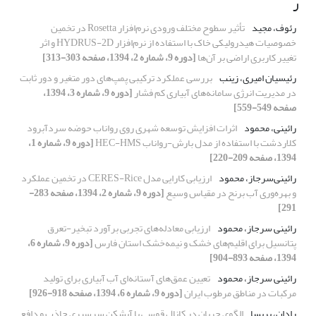
ر
رئوف، مجید
تأثیر سطوح مختلف ورودی نرم‌افزار Rosetta در تخمین
خصوصیات هیدرولیکی خاک با استفاده از نرم‌افزار HYDRUS-2D و اثر
تغییر کاربری اراضی بر آن‌ها
[دوره 9، شماره 2، 1394، صفحه 303-313]
رئیسیان امیری، زینب
بررسی عملکرد ترکیبی پمپ‌های دور متغیر و دور ثابت
در مدیریت انرژی سامانه‌های آبیاری کم فشار
[دوره 9، شماره 3، 1394،
صفحه 549-559]
رائینی، محمود
اثرات افزایش توسعه شهری روی رواناب حوضه سردآبرود
کلاردشت با استفاده از مدل بارش-رواناب HEC-HMS
[دوره 9، شماره 1،
1394، صفحه 209-220]
رائینی‌سرجاز، محمود
ارزیابی کارایی مدل CERES-Rice در تخمین عملکرد
و بهره‌وری آب برنح در مقیاس وسیع
[دوره 9، شماره 2، 1394، صفحه 283-
291]
رائینی سرجاز، محمود
ارزیابی معادله‌های تجربی برآورد تبخیر-تعرق
پتانسیل برای اقلیم‌های خشک و نیمه‌خشک استان فارس
[دوره 9، شماره 6،
1394، صفحه 893-904]
رائینی سرجاز، محمود
تعیین عمق‌های آستانه‌‌ای آب آبیاری برای تولید
مرکبات در مناطق مرطوب ایران
[دوره 9، شماره 6، 1394، صفحه 918-926]
رادان، پریسا
الگوی جریان در کانال قوسی با آبشکن سرسپری جاذب و دافع