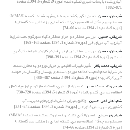
آبیاری‌شده با پساب شهری تصفیه‌شده
[دوره 9، شماره 6، 1394، صفحه
871-882]
شریفان، حسین
تعیین الگوی کشت بهینه با روش بیشینه- کمینه (MMAS)
سیستم مورچه‌گان (مطالعه موردی: شبکه آبیاری و زهکشی سد گلستان)
[دوره 9، شماره 1، 1394، صفحه 66-74]
شریفان، حسین
بررسی عملکرد و اجزای عملکرد گیاه سورگوم تحت شرایط
آبیاری با آب دریای خزر
[دوره 9، شماره 1، 1394، صفحه 163-169]
شریفان، حسین
بررسی عملکردچهار نوع قطره‌چکان در شرایط بکارگیری
آب شور
[دوره 9، شماره 2، 1394، صفحه 391-398]
شریفی، محمد باقر
تأثیر تغییرات اقلیمی بر جریان ورودی به مخازن سدها
در شرایط عدم قطعیت (مطالعه موردی: سدهای بوستان و گلستان در حوضه
آبریز ﮔﺮﮔﺎﻧﺮود)
[دوره 9، شماره 2، 1394، صفحه 367-380]
شریفی بناب، سیّد صابر
تخمین نیاز آبیاری با استفاده از توابع توزیع احتمال
(مطالعه موردی: گندم پائیزه)
[دوره 9، شماره 5، 1394، صفحه 720-730]
شعبانعلی فمی، حسین
واکاوی میزان دانش فناوری‌های مدیریت آب
کشاورزی شهرستان فلاورجان
[دوره 9، شماره 2، 1394، صفحه 242-251]
شهابی‌فر، مهدی
تعیین الگوی کشت بهینه با روش بیشینه- کمینه (MMAS)
سیستم مورچه‌گان (مطالعه موردی: شبکه آبیاری و زهکشی سد گلستان)
[دوره 9، شماره 1، 1394، صفحه 66-74]