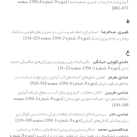
آبیاری‌شده با پساب شهری تصفیه‌شده
[دوره 9، شماره 6، 1394، صفحه
871-882]
ظ
ظهیری، عبدالرضا
استخراج رابطه‌ ضریب دبی در سرریزهای قوسی به کمک
روش برنامه‌ریزی ژنتیک
[دوره 9، شماره 2، 1394، صفحه 323-334]
ع
عابدی کوپایی، جهانگیر
تأثیر الیاف پلی پروپیلن بر ویژگی‌های مکانیکی ماسه
بادی
[دوره 9، شماره 1، 1394، صفحه 22-31]
عبادی، هرمز
تعیین عمق‌های آستانه‌‌ای آب آبیاری برای تولید مرکبات در
مناطق مرطوب ایران
[دوره 9، شماره 6، 1394، صفحه 918-926]
عباسی، فریبرز
آنالیز عملکرد آبیاری و بیلان آب در سطح شبکه آبیاری
(مطالعه موردی‌: شبکه‌ حمودی خوزستان)
[دوره 9، شماره 1، 1394، صفحه
180-194]
عباسی، نادر
بررسی امکان استفاده از قطعات پیش ساخته بتن گوگردی
برای پوشش کانال‌های آبیاری
[دوره 9، شماره 1، 1394، صفحه 109-119]
عبدالحسینی، محمد
امکان‌سنجی پیش‌بینی خشکسالی سالانه بر اساس
وضعیت خشکسالی در فصل بهار (پژوهش موردی ارازکوسه)
[دوره 9، شماره