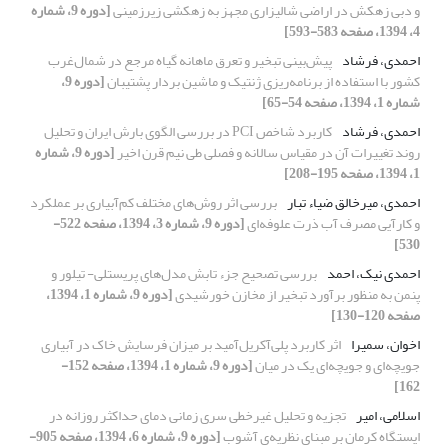
و دبی زهکش در اراضی شالیزاری مجهز به زهکشی زیرزمینی
[دوره 9، شماره
4، 1394، صفحه 583-593]
احمدی، فرشاد
پیش‌بینی تبخیر و تعرق ماهانه گیاه مرجع در شمال‌غرب
کشور با استفاده از برنامه‌ریزی ‌ژنتیک و ماشین بردار پشتیبان
[دوره 9،
شماره 1، 1394، صفحه 54-65]
احمدی، فرشاد
کاربرد شاخص PCI در بررسی الگوی بارش ایران و تحلیل
روند تغییرات آن در مقیاس سالانه و فصلی طی نیم قرن اخیر
[دوره 9، شماره
1، 1394، صفحه 195-208]
احمدی، میرخالق ضیاء تبار
بررسی اثر روش‌های مختلف کم‌آبیاری بر عملکرد
و کارآیی مصرف آب ذرت علوفه‌ای
[دوره 9، شماره 3، 1394، صفحه 522-
530]
احمدی نیک، احمد
بررسی تصحیح جزء تابش مدل‌های پریستلی- تیلور و
پنمن به منظور برآورد تبخیر از مخازن خورشیدی
[دوره 9، شماره 1، 1394،
صفحه 120-130]
اخوان، سمیرا
اثر کاربرد پلی‌آکریل‌آمید بر میزان فرسایش خاک در آبیاری
جویچه‌ای و جویچه‌ای یک در میان
[دوره 9، شماره 1، 1394، صفحه 152-
162]
اسلامی، امیر
تجزیه و تحلیل غیرخطی سری زمانی دمای حداکثر روزانه در
ایستگاه کرمان بر مبنای نظریه‌ی آشوب
[دوره 9، شماره 6، 1394، صفحه 905-