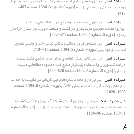
علیزاده، امین
تعادل بخشی منابع آب زیرزمینی دشت فریمان- تربت‌جام با
رویکرد مدیریتی در سطح مزرعه
[دوره 9، شماره 3، 1394، صفحه 407-
417]
علیزاده، امین
بهره‌وری مصرف آب و انرژی در سامانه‌های مختلف
آبیاری(مطالعه موردی ذرت بذری در کشت و صنعت جوین) در استان خراسان
رضوی
[دوره 9، شماره 4، 1394، صفحه 571-582]
علیزاده، امین
ریز مقیاس کردن زمانی و مکانی تبخیر-تعرق واقعی تصاویر
لندست و مودیس
[دوره 9، شماره 5، 1394، صفحه 710-719]
علیزاده، امین
بررسی تأثیر بخش تقاضای بازار آب بر الگوی کشت بهینه،
درآمد کشاورزان و استفاده پایدار از منابع آب (محدوده مطالعاتی مشهد-
چناران)
[دوره 9، شماره 5، 1394، صفحه 820-829]
علیزاده، امین
بهره‌برداری مجدد سازه‌های آبی تاریخی در مقایسه با احداث
سازه‌های جدید آبی مشابه به روش AHP
[دوره 9، شماره 6، 1394، صفحه
1005-1020]
علی ناصری، عبد
ارزیابی بهره‌وری آب در شبکه آبیاری و زهکشی کشت و
صنعت نیشکر میرزا کوچک خان با استفاده از سنجش از دور
[دوره 9، شماره
1، 1394، صفحه 96-108]
غ