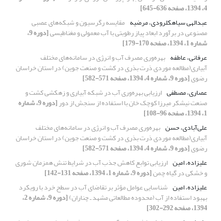
4، 1394، صفحه 636-645]
عبدالهی سیاهکلرودی، مرضیه
مقایسه رگرسیون و شبکه‌های عصبی
مصنوعی در برآورد ابعاد پیاز رطوبتی با آب معمولی و مغناطیسی
[دوره 9،
شماره 1، 1394، صفحه 170-179]
عرفانی، عاطفه
بهره‌وری مصرف آب و انرژی در سامانه‌های مختلف
آبیاری(مطالعه موردی ذرت بذری در کشت و صنعت جوین) در استان خراسان
رضوی
[دوره 9، شماره 4، 1394، صفحه 571-582]
عصاری، مصطفی
ارزیابی بهره‌وری آب در شبکه آبیاری و زهکشی کشت و
صنعت نیشکر میرزا کوچک خان با استفاده از سنجش از دور
[دوره 9، شماره
1، 1394، صفحه 96-108]
علی‌آبادی، حسن
بهره‌وری مصرف آب و انرژی در سامانه‌های مختلف
آبیاری(مطالعه موردی ذرت بذری در کشت و صنعت جوین) در استان خراسان
رضوی
[دوره 9، شماره 4، 1394، صفحه 571-582]
علیزاده، امین
ارزیابی توابع کاهش جذب آب در شرایط تنش همزمان شوری
و خشکی در گیاه چمن
[دوره 9، شماره 1، 1394، صفحه 131-142]
علیزاده، امین
شناسایی عوامل مؤثر بر تقاضای آب در سطح خرد با رویکرد
بهبود استفاده از آب (محدوده مطالعاتی مشهد ـ چناران)
[دوره 9، شماره 2،
1394، صفحه 292-302]