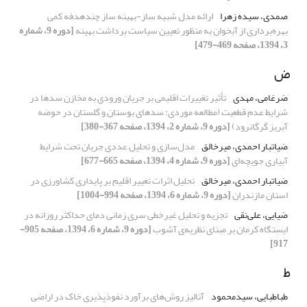
صمدی، سیده زهرا
ارائه مدل شبیه ساز-بهینه ساز چندهدفه کمی
بهره‌برداری از آبخوان به منظور تعیین سیاست برداشت بهینه
[دوره 9، شماره
3، 1394، صفحه 469-479]
ض
ضرغامی، مهدی
تأثیر تغییرات اقلیمی بر جریان ورودی به مخازن سدها در
شرایط عدم قطعیت (مطالعه موردی: سدهای بوستان و گلستان در حوضه
آبریز ﮔﺮﮔﺎﻧﺮود)
[دوره 9، شماره 2، 1394، صفحه 367-380]
ضیاتبار احمدی، میرخالق
مدل‌سازی و تحلیل عددی جریان تحت شرایط
آبیاری جویچه‌ای
[دوره 9، شماره 4، 1394، صفحه 665-677]
ضیاتبار احمدی، میرخالق
تحلیل اثرات تغییر اقلیم بر پایداری کشاورزی در
استان مازندران
[دوره 9، شماره 6، 1394، صفحه 994-1004]
ضیایی، علی‌نقی‌
تجزیه و تحلیل غیرخطی سری زمانی دمای حداکثر روزانه در
ایستگاه کرمان بر مبنای نظریه‌ی آشوب
[دوره 9، شماره 6، 1394، صفحه 905-
917]
ط
طباطبایی، سیدمحمود
آنالیز روش‌های برآورد نفوذپذیری خاک در اراضی