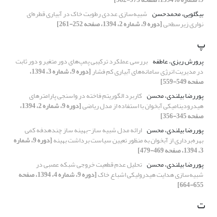
بیگلویی، محمدحسن
شبیه‌سازی عددی رطوبت خاک در آبیاری قطره‌ای
نواری زیرسطحی
[دوره 9، شماره 2، 1394، صفحه 252-261]
پ
پرورش ریزی، عاطفه
بررسی عملکرد ترکیبی پمپ‌های دور متغیر و دور ثابت
در مدیریت انرژی سامانه‌های آبیاری کم فشار
[دوره 9، شماره 3، 1394،
صفحه 549-559]
پوررضا بیلندی، محسن
کاربرد الگوریتم فاخته در واسنجی پارامترهای
هیدرودینامیکی آبخوان با استفاده از مدل ریاضی
[دوره 9، شماره 2، 1394،
صفحه 345-356]
پوررضا بیلندی، محسن
ارائه مدل شبیه ساز-بهینه ساز چندهدفه کمی
بهره‌برداری از آبخوان به منظور تعیین سیاست برداشت بهینه
[دوره 9، شماره
3، 1394، صفحه 469-479]
پوررضا بیلندی، محسن
تحلیل عدم قطعیت خروجی شبکه عصبی در
شبیه‌سازی هدایت هیدرولیکی اشباع خاک
[دوره 9، شماره 4، 1394، صفحه
655-664]
ت