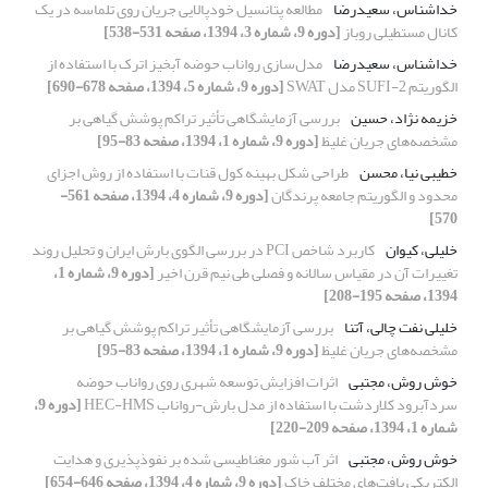
خداشناس، سعیدرضا
مطالعه پتانسیل خودپالایی جریان روی تلماسه در یک
کانال مستطیلی روباز
[دوره 9، شماره 3، 1394، صفحه 531-538]
خداشناس، سعیدرضا
مدل‌سازی رواناب حوضه آبخیز اترک با استفاده از
الگوریتم SUFI-2 مدل SWAT
[دوره 9، شماره 5، 1394، صفحه 678-690]
خزیمه نژاد، حسین
بررسی آزمایشگاهی تأثیر تراکم پوشش گیاهی بر
مشخصه‌های جریان غلیظ
[دوره 9، شماره 1، 1394، صفحه 83-95]
خطیبی نیا، محسن
طراحی شکل بهینه کول قنات با استفاده از روش اجزای
محدود و الگوریتم جامعه پرندگان
[دوره 9، شماره 4، 1394، صفحه 561-
570]
خلیلی، کیوان
کاربرد شاخص PCI در بررسی الگوی بارش ایران و تحلیل روند
تغییرات آن در مقیاس سالانه و فصلی طی نیم قرن اخیر
[دوره 9، شماره 1،
1394، صفحه 195-208]
خلیلی نفت چالی، آتنا
بررسی آزمایشگاهی تأثیر تراکم پوشش گیاهی بر
مشخصه‌های جریان غلیظ
[دوره 9، شماره 1، 1394، صفحه 83-95]
خوش روش، مجتبی
اثرات افزایش توسعه شهری روی رواناب حوضه
سردآبرود کلاردشت با استفاده از مدل بارش-رواناب HEC-HMS
[دوره 9،
شماره 1، 1394، صفحه 209-220]
خوش روش، مجتبی
اثر آب شور مغناطیسی شده بر نفوذپذیری و هدایت
الکتریکی بافت‌های مختلف خاک
[دوره 9، شماره 4، 1394، صفحه 646-654]