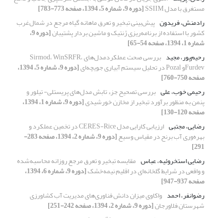
مستغرق با مدل SSIIM
[دوره 9، شماره 5، 1394، صفحه 773-783]
رادمنش، فریدون
پیش‌بینی تبخیر و تعرق ماهانه گیاه مرجع در شمال‌غرب
کشور با استفاده از برنامه‌ریزی ‌ژنتیک و ماشین بردار پشتیبان
[دوره 9،
شماره 1، 1394، صفحه 54-65]
رحیم‌پور، مجید
بررسی صحت عملکردمدل‌های Sirmod، WinSRFR،
Furdevو Pozal در تحلیل سیستم آبیاری جویچه‌ای
[دوره 9، شماره 5، 1394،
صفحه 750-760]
رحیمی خوب، علی
بررسی تصحیح جزء تابش مدل‌های پریستلی- تیلور و
پنمن به منظور برآورد تبخیر از مخازن خورشیدی
[دوره 9، شماره 1، 1394،
صفحه 120-130]
رضایی، مجتبی
ارزیابی کارایی مدل CERES-Rice در تخمین عملکرد و
بهره‌وری آب برنح در مقیاس وسیع
[دوره 9، شماره 2، 1394، صفحه 283-
291]
رضایی استخروئیه، عباس
مقایسه تبخیر و تعرق مرجع روزانه محاسبه‌شده
و واقعی در شرایط گلخانه‌ای در اقلیم نیمه‌خشک
[دوره 9، شماره 6، 1394،
صفحه 937-947]
رضوانفر، احمد
واکاوی میزان دانش فناوری‌های مدیریت آب کشاورزی
شهرستان فلاورجان
[دوره 9، شماره 2، 1394، صفحه 242-251]