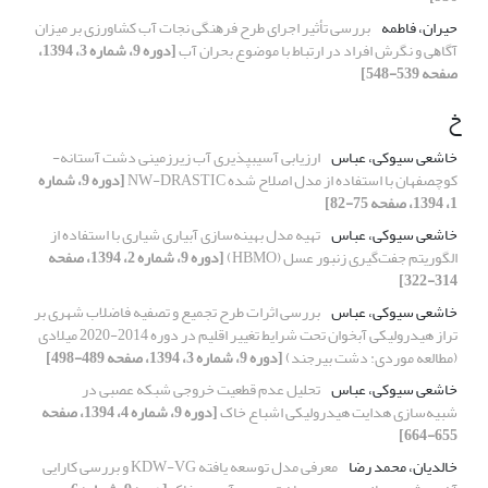
حیران، فاطمه
ﺑﺮرﺳﯽ تأﺛﯿﺮ اجرای طرح ﻓﺮﻫﻨﮕﯽ نجات آب کشاورزی ﺑﺮ ﻣﯿﺰان
آﮔﺎﻫﯽ و ﻧﮕﺮش افراد در ارﺗﺒﺎط ﺑﺎ ﻣﻮﺿﻮع بحران آب
[دوره 9، شماره 3، 1394،
صفحه 539-548]
خ
خاشعی سیوکی، عباس
ارزیابی آسیب‏پذیری آب زیرزمینی دشت آستانه-
کوچصفهان با استفاده از مدل اصلاح شده NW-DRASTIC
[دوره 9، شماره
1، 1394، صفحه 75-82]
خاشعی سیوکی، عباس
تهیه مدل بهینه‌‌سازی آبیاری شیاری با استفاده از
الگوریتم جفت‌گیری زنبور عسل (HBMO)
[دوره 9، شماره 2، 1394، صفحه
314-322]
خاشعی سیوکی، عباس
بررسی اثرات طرح تجمیع و تصفیه فاضلاب شهری بر
تراز هیدرولیکی آبخوان تحت شرایط تغییر اقلیم در دوره 2014-2020 میلادی
(مطالعه موردی: دشت بیرجند)
[دوره 9، شماره 3، 1394، صفحه 489-498]
خاشعی سیوکی، عباس
تحلیل عدم قطعیت خروجی شبکه عصبی در
شبیه‌سازی هدایت هیدرولیکی اشباع خاک
[دوره 9، شماره 4، 1394، صفحه
655-664]
خالدیان، محمد رضا
معرفی مدل توسعه یافته KDW-VG و بررسی کارایی