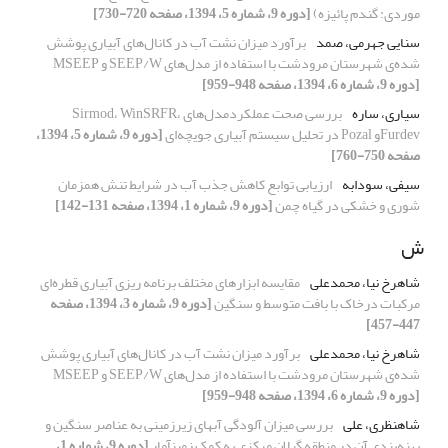
موردی: گندم پائیزه)
[دوره 9، شماره 5، 1394، صفحه 720-730]
سنایی جهرمی، صمد
برآورد میزان نشت آب در کانال‌های آبیاری پوشش
شده‌ی شهرستان مرودشت با استفاده از مدل‌های SEEP/W و MSEEP
[دوره 9، شماره 6، 1394، صفحه 948-959]
سیاری، ساره
بررسی صحت عملکردمدل‌های Sirmod، WinSRFR،
Furdevو Pozal در تحلیل سیستم آبیاری جویچه‌ای
[دوره 9، شماره 5، 1394،
صفحه 750-760]
سیفی، سودابه
ارزیابی توابع کاهش جذب آب در شرایط تنش همزمان
شوری و خشکی در گیاه چمن
[دوره 9، شماره 1، 1394، صفحه 131-142]
ش
شاهرخ نیا، محمدعلی
مقایسه ابزارهای مختلف برنامه ریزی آبیاری قطره‌ای
مرکبات درخاک با بافت متوسط و سنگین
[دوره 9، شماره 3، 1394، صفحه
447-457]
شاهرخ نیا، محمدعلی
برآورد میزان نشت آب در کانال‌های آبیاری پوشش
شده‌ی شهرستان مرودشت با استفاده از مدل‌های SEEP/W و MSEEP
[دوره 9، شماره 6، 1394، صفحه 948-959]
شاهنظری، علی
بررسی میزان آلودگی آبهای زیرزمینی به عناصر سنگین و
پهنه‌بندی آن در منطقه گیلان مرکزی به کمک زمینآمار
[دوره 9، شماره 1،