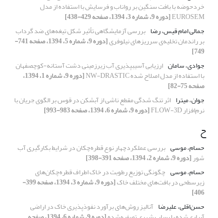
خردحوضه با بافت سنگین بر رواناب و فرسایش با استفاده از مدل
EUROSEM
[دوره 9، شماره 3، 1394، صفحه 429-438]
جمالی امام قیس، رضا
بررسی آزمایشگاهی تأثیر شکل تیغه‌های ضد گرداب
بر راندمان تخلیه‌ی سرریزهای نیلوفری
[دوره 9، شماره 5، 1394، صفحه 741-
749]
جوادی، سامان
ارزیابی آسیب‏پذیری آب زیرزمینی دشت آستانه-کوچصفهان
با استفاده از مدل اصلاح شده NW-DRASTIC
[دوره 9، شماره 1، 1394،
صفحه 75-82]
جوان، میترا
اثر تنگ ‌شدگی مقطع ناشی از آبشکن در قوس بر الگوی جریان با
نرم‌افزار FLOW-3D
[دوره 9، شماره 6، 1394، صفحه 983-993]
ح
حسام، موسی
بررسی عملکردچهار نوع قطره‌چکان در شرایط بکارگیری آب
شور
[دوره 9، شماره 2، 1394، صفحه 391-398]
حسام، موسی
چگونگی توزیع رطوبت در خاک اطراف قطره‌چکان‌های
زیرسطحی در بافت‌های مختلف خاک
[دوره 9، شماره 3، 1394، صفحه 399-
406]
حسن‌اقلی، علیرضا
آنالیز روش‌های برآورد نفوذپذیری خاک در اراضی
آبیاری‌شده با پساب شهری تصفیه‌شده
[دوره 9، شماره 6، 1394، صفحه