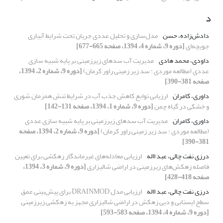
د
دادش‌زاده، حسن
مدل‌سازی و تحلیل عددی جریان تحت شرایط آبیاری
جویچه‌ای
[دوره 9، شماره 4، 1394، صفحه 665-677]
داودی، محمد هادی
مدیریت آب سدهای زیرزمینی بر پایه شبیه سازی
عددی (مطالعه موردی : سد زیر زمینی راور کرمان)
[دوره 9، شماره 2، 1394،
صفحه 381-390]
داوری، کامران
ارزیابی توابع کاهش جذب آب در شرایط تنش همزمان شوری
و خشکی در گیاه چمن
[دوره 9، شماره 1، 1394، صفحه 131-142]
داوری، کامران
مدیریت آب سدهای زیرزمینی بر پایه شبیه سازی عددی
(مطالعه موردی : سد زیر زمینی راور کرمان)
[دوره 9، شماره 2، 1394، صفحه
381-390]
درزی نفت چالی، عبد االه
ارزیابی معادله‌های غیرماندگار زهکشی برای تعیین
فاصله زهکش‌های زیرزمینی در اراضی شالیزاری
[دوره 9، شماره 3، 1394،
صفحه 418-428]
درزی نفت چالی، عبد االه
ارزیابی مدل DRAINMOD برای پیش‌بینی عمق
سطح ایستابی و دبی زهکش در اراضی شالیزاری مجهز به زهکشی زیرزمینی
[دوره 9، شماره 4، 1394، صفحه 583-593]