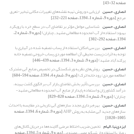
صفحه 32-43]
انصاری، حسین
ارزیابی دو روش تهیه نقشه‌های تغییرات مکانی تبخیر-تعرق
مرجع
[دوره 9، شماره 1، 1394، صفحه 221-232]
انصاری، حسین
شناسایی عوامل مؤثر بر تقاضای آب در سطح خرد با رویکرد
بهبود استفاده از آب (محدوده مطالعاتی مشهد ـ چناران)
[دوره 9، شماره 2،
1394، صفحه 292-302]
انصاری، حسین
بررسی امکان استفاده از پساب تصفیه شده در آبیاری با
توجه به اثرات زیست محیطی آن (مطالعه موردی پساب خروجی تصفیه خانه
پرکندآباد مشهد)
[دوره 9، شماره 3، 1394، صفحه 439-446]
انصاری، حسین
روش‌های نظریه ورشکستگی در تخصیص منابع آبی مشترک
(مطالعه موردی: رودخانه اترک)
[دوره 9، شماره 4، 1394، صفحه 594-604]
انصاری، حسین
بررسی تأثیر بخش تقاضای بازار آب بر الگوی کشت بهینه،
درآمد کشاورزان و استفاده پایدار از منابع آب (محدوده مطالعاتی مشهد-
چناران)
[دوره 9، شماره 5، 1394، صفحه 820-829]
انصاری، حسین
بهره‌برداری مجدد سازه‌های آبی تاریخی در مقایسه با احداث
سازه‌های جدید آبی مشابه به روش AHP
[دوره 9، شماره 6، 1394، صفحه
1005-1020]
ایزدی‌نیا، الهام
تخمین ضریب اختلاط عرضی آلاینده‌ها درجریان کانال‌های
روباز با استفاده از شبکه عصبی مصنوعی
[دوره 9، شماره 5، 1394، صفحه