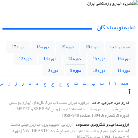
نمایه نویسندگان
همه دوره ها
دوره 20
دوره 19
دوره 18
دوره 17
دوره 16
دوره 15
دوره 14
دوره 13
دوره 12
دوره 11
دوره 10
دوره 9
دوره 8
همه
آ
ا
ب
پ
ت
ث
ج
چ
ح
خ
د
ذ
ر
ز
ژ
س
آ
آذری فرد جهرمی، حامد
برآورد میزان نشت آب در کانال‌های آبیاری پوشش
شده‌ی شهرستان مرودشت با استفاده از مدل‌های SEEP/W و MSEEP
[دوره 9، شماره 6، 1394، صفحه 948-959]
آرزومند امیدی لنگرودی، معصومه
ارزیابی آسیب‏پذیری آب زیرزمینی دشت
آستانه-کوچصفهان با استفاده از مدل اصلاح شده NW-DRASTIC
[دوره
9، شماره 1، 1394، صفحه 75-82]