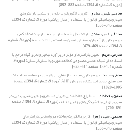
[دوره 9، شماره 6، 1394، صفحه 883-892]
صادقی طبس، صادق
کاربرد الگوریتم فاخته در واسنجی پارامترهای
هیدرودینامیکی آبخوان با استفاده از مدل ریاضی
[دوره 9، شماره 2، 1394،
صفحه 345-356]
صادقی طبس، صادق
ارائه مدل شبیه ساز-بهینه ساز چندهدفه کمی
بهره‌برداری از آبخوان به منظور تعیین سیاست برداشت بهینه
[دوره 9، شماره
3، 1394، صفحه 469-479]
صارمی، مریم
تعیین پارامترهای مؤثر در برآورد تبخیر و تعرق گیاه مرجع با
استفاده از شبکه عصبی مصنوعی (مطالعه موردی: استان لرستان)
[دوره 9،
شماره 4، 1394، صفحه 614-623]
صافی، محمد
بهره‌برداری مجدد سازه‌های آبی تاریخی در مقایسه با احداث
سازه‌های جدید آبی مشابه به روش AHP
[دوره 9، شماره 6، 1394، صفحه
1005-1020]
صفوی، خداداد
استخراج معادله دبی جریان مستغرق و تعیین ضریب دبی در
سرریز لولایی با فشردگی‌های جانبی مختلف
[دوره 9، شماره 5، 1394، صفحه
691-700]
صمدی، سیده زهرا
کاربرد الگوریتم فاخته در واسنجی پارامترهای
هیدرودینامیکی آبخوان با استفاده از مدل ریاضی
[دوره 9، شماره 2، 1394،
صفحه 345-356]