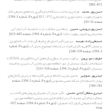
871-882]
حسن پور، محمد
طراحی و ساخت دستگاه اندازه‌گیری داده‌های محیطی خاک
به ویژه رطوبت، دما و شوری با نام تجاری REC-P55
[دوره 9، شماره 1، 1394،
صفحه 32-43]
حسن پوردرویشی، حسین
رابطه بین عملکرد ذرت با مصرف آب (نیاز آبی
محاسباتی و کمبود رطوبت خاک)
[دوره 9، شماره 4، 1394، صفحه 605-613]
حسنعلی‏ زاده، نفیسه
ﺑﺮرﺳﯽ تأﺛﯿﺮ اجرای طرح ﻓﺮﻫﻨﮕﯽ نجات آب کشاورزی
ﺑﺮ ﻣﯿﺰان آﮔﺎﻫﯽ و ﻧﮕﺮش افراد در ارﺗﺒﺎط ﺑﺎ ﻣﻮﺿﻮع بحران آب
[دوره 9، شماره
3، 1394، صفحه 539-548]
حقیقت جو، پرویز
برآورد تبخیر از سطح پیکره‌های آبی با الگوریتم SEBAL با
استفاده از تکنیک سنجش از دور (مطالعه موردی مخازن آب شیرین چاه‌نیمه
سیستان)
[دوره 9، شماره 3، 1394، صفحه 510-521]
حیدرپور، منوچهر
تخمین ضریب اختلاط عرضی آلاینده‌ها درجریان کانال‌های
روباز با استفاده از شبکه عصبی مصنوعی
[دوره 9، شماره 5، 1394، صفحه
701-709]
حیدری سلطان آبادی، محسن
تأثیر میزان آب مصرفی و روش‌های کاشت بر
عملکرد و کارآیی مصرف آب در ارقام تجاری سیب‌زمینی (مطالعه موردی:
ایستگاه تحقیقاتی کبوترآباد اصفهان)
[دوره 9، شماره 6، 1394، صفحه 927-
936]