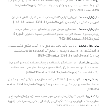
برومند نسب، سعید
معرفی مدل توسعه یافته KDW-VG و بررسی کارایی
آن در شبیه‌سازی عددی جریان ترجیحی آب در خاک
[دوره 9، شماره 6،
1394، صفحه 960-972]
بنایان اول، محمد
ارزیابی توابع کاهش جذب آب در شرایط تنش همزمان
شوری و خشکی در گیاه چمن
[دوره 9، شماره 1، 1394، صفحه 131-142]
بنایان اول، محمد
شناسایی عوامل مؤثر بر تقاضای آب در سطح خرد با
رویکرد بهبود استفاده از آب (محدوده مطالعاتی مشهد ـ چناران)
[دوره 9،
شماره 2، 1394، صفحه 292-302]
بنایان اول، محمد
بررسی تأثیر بخش تقاضای بازار آب بر الگوی کشت بهینه،
درآمد کشاورزان و استفاده پایدار از منابع آب (محدوده مطالعاتی مشهد-
چناران)
[دوره 9، شماره 5، 1394، صفحه 820-829]
بهشتی، علی اصغر
بررسی امکان استفاده از پساب تصفیه شده در آبیاری با
توجه به اثرات زیست محیطی آن (مطالعه موردی پساب خروجی تصفیه خانه
پرکندآباد مشهد)
[دوره 9، شماره 3، 1394، صفحه 439-446]
بهمنش، جواد
کاربرد مدل Mike3 در شبیه‌سازی جریان گل آلود در مخازن
سدها (مطالعه موردی: مخزن سد سفیدرود)
[دوره 9، شماره 6، 1394، صفحه
854-870]
بیات، فریبا
تغییرات ویژگی‌های کیفی سیر سفید همدان در زمان‌های قطع و
سطوح مختلف آبیاری در مدت نگهداری و رابطه آن با کارایی مصرف آب
[دوره
9، شماره 6، 1394، صفحه 973-982]