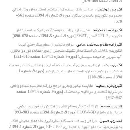
3، 1394، صفحه 469-479]
اکبرپور، ابوالفضل
طراحی شکل بهینه کول قنات با استفاده از روش اجزای
محدود و الگوریتم جامعه پرندگان
[دوره 9، شماره 4، 1394، صفحه 561-
570]
اکبرزاده، محمدرضا
مدل‌سازی رواناب حوضه آبخیز اترک با استفاده از
الگوریتم SUFI-2 مدل SWAT
[دوره 9، شماره 5، 1394، صفحه 678-690]
اکبرزاده مقدم سه قلعه، هادی
برآورد تبخیر از سطح پیکره‌های آبی با
الگوریتم SEBAL با استفاده از تکنیک سنجش از دور (مطالعه موردی مخازن
آب شیرین چاه‌نیمه سیستان)
[دوره 9، شماره 3، 1394، صفحه 510-521]
اکبری، مهدی
ارزیابی بهره‌وری آب در شبکه آبیاری و زهکشی کشت و صنعت
نیشکر میرزا کوچک خان با استفاده از سنجش از دور
[دوره 9، شماره 1،
1394، صفحه 96-108]
اکبری فرد، سعید
مقایسه تبخیر و تعرق مرجع روزانه محاسبه‌شده و واقعی
در شرایط گلخانه‌ای در اقلیم نیمه‌خشک
[دوره 9، شماره 6، 1394، صفحه
937-947]
الیاسی، سمیه
اثر تنگ ‌شدگی مقطع ناشی از آبشکن در قوس بر الگوی
جریان با نرم‌افزار FLOW-3D
[دوره 9، شماره 6، 1394، صفحه 983-993]
انصاری، حسین
طراحی و ساخت دستگاه اندازه‌گیری داده‌های محیطی خاک
به ویژه رطوبت، دما و شوری با نام تجاری REC-P55
[دوره 9، شماره 1، 1394،