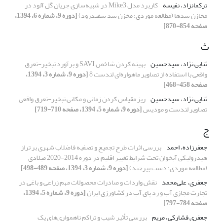
ترکمانزاد، نفیسه
کاربرد مدل Mike3 در شبیه‌سازی جریان گل آلود در
مخازن سدها (مطالعه موردی: مخزن سد سفیدرود)
[دوره 9، شماره 6، 1394،
صفحه 854-870]
ث
ثنایی نژاد، سیدحسین
بهینه کردن شاخص SAVI و برآورد تبخیر-تعرق
واقعی با استفاده از تصاویر ماهواره‌ای لندست 8
[دوره 9، شماره 3، 1394،
صفحه 458-468]
ثنایی نژاد، سیدحسین
ریز مقیاس کردن زمانی و مکانی تبخیر-تعرق واقعی
تصاویر لندست و مودیس
[دوره 9، شماره 5، 1394، صفحه 710-719]
ج
جعفرزاده، احمد
بررسی اثرات طرح تجمیع و تصفیه فاضلاب شهری بر تراز
هیدرولیکی آبخوان تحت شرایط تغییر اقلیم در دوره 2014-2020 میلادی
(مطالعه موردی: دشت بیرجند)
[دوره 9، شماره 3، 1394، صفحه 489-498]
جعفری، علی‌محمد
نقش واردات و صادرات محصولات مهم زراعی و باغی در
تجارت مجازی آب و رد پای آب در کشاورزی ایران
[دوره 9، شماره 5، 1394،
صفحه 784-797]
جعفری فشارکی، مریم
بررسی تأثیر شیب و تراکم ناهمواری‌‌های یک