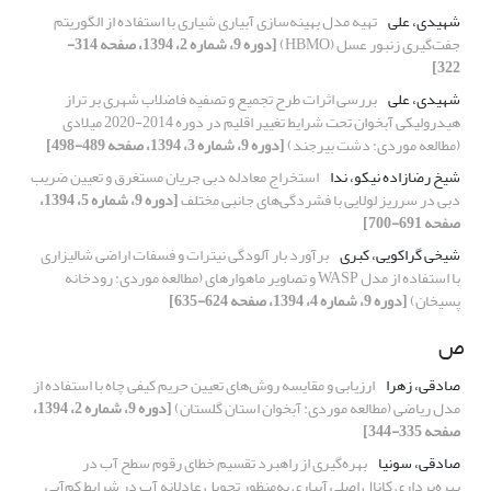
شهیدی، علی
تهیه مدل بهینه‌‌سازی آبیاری شیاری با استفاده از الگوریتم
جفت‌گیری زنبور عسل (HBMO)
[دوره 9، شماره 2، 1394، صفحه 314-
322]
شهیدی، علی
بررسی اثرات طرح تجمیع و تصفیه فاضلاب شهری بر تراز
هیدرولیکی آبخوان تحت شرایط تغییر اقلیم در دوره 2014-2020 میلادی
(مطالعه موردی: دشت بیرجند)
[دوره 9، شماره 3، 1394، صفحه 489-498]
شیخ رضازاده نیکو، ندا
استخراج معادله دبی جریان مستغرق و تعیین ضریب
دبی در سرریز لولایی با فشردگی‌های جانبی مختلف
[دوره 9، شماره 5، 1394،
صفحه 691-700]
شیخی گراکویی، کبری
برآورد بار آلودگی نیترات و فسفات اراضی شالیزاری
با استفاده از مدل WASP و تصاویر ماهواره‏ای (مطالعه موردی: رودخانه
پسیخان)
[دوره 9، شماره 4، 1394، صفحه 624-635]
ص
صادقی، زهرا
ارزیابی و مقایسه روش‌های تعیین حریم کیفی چاه با استفاده از
مدل ریاضی (مطالعه موردی: آبخوان استان گلستان)
[دوره 9، شماره 2، 1394،
صفحه 335-344]
صادقی، سونیا
بهره‌گیری از راهبرد تقسیم خطای رقوم سطح آب در
بهره‌برداری کانال اصلی آبیاری به‌منظور تحویل عادلانه آب در شرایط کم‌آبی