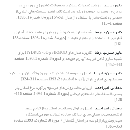
دلاور، مجید
ارزیابی تغییرات عملکرد محصولات کشاورزی و ورودی به
دریاچه ارومیه در حوضه زرینه‌رود تحت تاثیر تغییر سیستم‌های آبیاری از
سطحی به تحت فشار با استفاده از مدل SWAT
[دوره 8، شماره 1، 1393،
صفحه 1-15]
دلیر حسن‌نیا، رضا
شبیه‌سازی هیدرولیکی جریان در مانیفلدهای آبیاری
قطره‌ای با استفاده از نرم‌افزار فلوئنت
[دوره 8، شماره 1، 1393، صفحه 153-
161]
دلیر حسن‌نیا، رضا
کاربرد مدل‌های SIRMOD و HYDRUS-3D برای
شبیه‌سازی کامل فرایند آبیاری جویچه‌ای
[دوره 8، شماره 3، 1393، صفحه
443-452]
دلیر حسن نیا، رضا
تحلیل خصوصیات باد در شب و روز و تأثیر آن بر عملکرد
سیستم‌های آبیاری بارانی
[دوره 8، شماره 2، 1393، صفحه 311-324]
دهقانی، امیراحمد
ارزیابی دقت روش‌های مرسوم برآورد نرخ انتقال بار
بستر با استفاده از داده‌های میدانی
[دوره 8، شماره 1، 1393، صفحه 116-
126]
دهقانی، امیراحمد
تحلیل فراوانی سیلاب با استفاده از توابع مفصل
ارشمیدسی بر مبنای سری حداکثر سالانه (مطالعه موردی ایستگاه
هیدرومتری ارازکوسه در استان گلستان)
[دوره 8، شماره 2، 1393، صفحه
353-365]