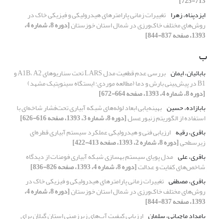
713-725]
ایزد‌پناه، زهرا
تغییرات زمانی پارامترهای هیدرولیکی و فیزیکی خاک در
روش‌های مختلف خاک‌ورزی در شمال استان خوزستان
[دوره 8، شماره 4،
1393، صفحه 837-844]
ب
بابائیان، ایمان
بررسی عدم قطعیت مدل LARS تحت سناریوهای A1B، A2 و
B1 در پیش‌بینی بارش و دما (مطالعه موردی: ایستگاه سینوپتیک مشهد)
[دوره 8، شماره 4، 1393، صفحه 664-672]
بابازاده، حسین
بهینه‌یابی ابعاد لوله‌های شبکه آبیاری تحت‌فشار شاخه‌ای با
استفاده از الگوریتم زنبورعسل
[دوره 8، شماره 3، 1393، صفحه 616-626]
باقری، رقیه
ارزیابی فنی و هیدرولیکی عملکرد سیستم آبیاری قطره‌ای
زیرسطحی
[دوره 8، شماره 2، 1393، صفحه 413-422]
باقری، علی
مدل پویای سیستم بهسازی شبکه آبیاری فومنات از دیدگاه
شاخص‌های کفایت و عدالت
[دوره 8، شماره 4، 1393، صفحه 826-836]
باقری، مصطفی
تغییرات زمانی پارامترهای هیدرولیکی و فیزیکی خاک در
روش‌های مختلف خاک‌ورزی در شمال استان خوزستان
[دوره 8، شماره 4،
1393، صفحه 837-844]
بامداد ماچیانی، سلمان
ارزیابی کیفیت آب‌های زیرزمینی استان گیلان برای