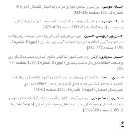
حسام، موسی
بررسی راندمان آبیاری در مزراع استان گلستان
[دوره 8،
شماره 2، 1393، صفحه 336-343]
حسام، موسی
ارزیابی فنی و هیدرولیکی عملکرد سیستم آبیاری قطره‌ای
زیرسطحی
[دوره 8، شماره 2، 1393، صفحه 413-422]
حسن‌پور درویشی، حسین
بررسی میزان تأثیر اثر برف در شبیه‌سازی رواناب
در حوضه‌ آبریز (مطالعه موردی: حوضه آبریز بار نیشابور)
[دوره 8، شماره 4،
1393، صفحه 857-864]
حسین سربازی، آرش
بررسی تغییرات کیفی منابع آب زیرزمینی درکشاورزی
و صنعت (مطالعه موردی دشت نیشابور)
[دوره 8، شماره 1، 1393، صفحه 74-
85]
حیدری، محمد
مناسب‌ترین روش برآورد تبخیر و تعرق پتانسیل در شرایط
کمبود داده هواشناسی در ماه‌های گرم و سرد سال (مطالعه موردی
شهرستان اصفهان)
[دوره 8، شماره 1، 1393، صفحه 62-73]
حیدری، محمد مهدی
بررسی آزمایشگاهی تأثیر صفحات آرام کننده جریان بر
بهبود راندمان رسوبگذاری حوضچه-های رسوب‌گیر آبیاری
[دوره 8، شماره
3، 1393، صفحه 569-580]
خ