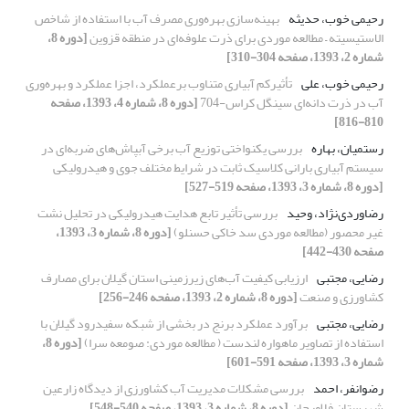
رحیمی خوب، حدیثه
بهینه‌سازی بهره‌وری مصرف آب با استفاده از شاخص
الاستیسیته – مطالعه موردی برای ذرت علوفه‌ای در منطقه قزوین
[دوره 8،
شماره 2، 1393، صفحه 304-310]
رحیمی خوب، علی
تأثیرکم آبیاری متناوب برعملکرد، اجزا عملکرد و بهره‌وری
آب در ذرت دانه‌ای سینگل کراس-704
[دوره 8، شماره 4، 1393، صفحه
810-816]
رستمیان، بهاره
بررسی یکنواختی توزیع آب برخی آبپاش‌های ضربه‌ای در
سیستم آبیاری بارانی کلاسیک ثابت در شرایط‌ مختلف جوی و هیدرولیکی
[دوره 8، شماره 3، 1393، صفحه 519-527]
رضاوردی‌نژاد، وحید
بررسی تأثیر تابع هدایت هیدرولیکی در تحلیل نشت
غیر محصور (مطالعه موردی سد خاکی حسنلو)
[دوره 8، شماره 3، 1393،
صفحه 430-442]
رضایی، مجتبی
ارزیابی کیفیت آب‌های زیرزمینی استان گیلان برای مصارف
کشاورزی و صنعت
[دوره 8، شماره 2، 1393، صفحه 246-256]
رضایی، مجتبی
برآورد عملکرد برنج در بخشی از شبکه سفیدرود گیلان با
استفاده از تصاویر ماهواره لندست ( مطالعه موردی: صومعه سرا)
[دوره 8،
شماره 3، 1393، صفحه 591-601]
رضوانفر، احمد
بررسی مشکلات مدیریت آب کشاورزی از دیدگاه زارعین
شهرستان فلاورجان
[دوره 8، شماره 3، 1393، صفحه 540-548]