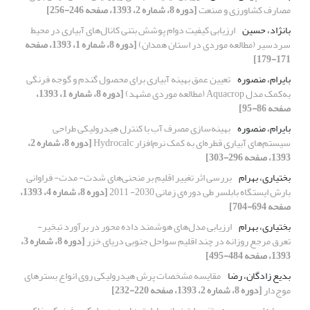
مصارف کشاورزی و صنعت
[دوره 8، شماره 2، 1393، صفحه 246-256]
بانژاد، حسین
ارزیابی کیفیت دوام پوشش بتنی کانال‌های آبیاری در محیط
سردسیر (مطالعه موردی در استان همدان)
[دوره 8، شماره 1، 1393، صفحه
171-179]
بایرام، منصوره
تعیین عمق بهینه آبیاری برای محصول گندم و گوجه فرنگی
به‌کمک مدل Aquacrop (مطالعه موردی مشهد)
[دوره 8، شماره 1، 1393،
صفحه 86-95]
بایرام، منصوره
بهینه‌سازی مصرف آب با کنترل هیدرولیکی طراحی
سیستم‌های آبیاری قطره‌ای به کمک نرم‌افزار Hydrocalc
[دوره 8، شماره 2،
1393، صفحه 296-303]
بختیاری، بهرام
بررسی اثر تغییر اقلیم بر منحنی‌های شدت- مدت- فراوانی
بارش ایستگاه بابلسر طی دوره‌ی زمانی 2030- 2011
[دوره 8، شماره 4، 1393،
صفحه 694-704]
بختیاری، بهرام
ارزیابی مدل‌های هوشمند داده محور در برآورد تبخیر-
تعرق مرجع روزانه در چند اقلیم سواحل جنوبی دریای خزر
[دوره 8، شماره 3،
1393، صفحه 484-495]
بدیع زادگان، رضا
مقایسه مشخصات پرش هیدرولیکی روی انواع بستر‌های
موج‌دار
[دوره 8، شماره 2، 1393، صفحه 220-232]