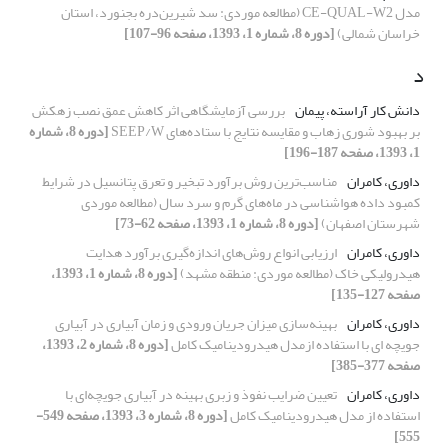
مدل CE-QUAL-W2 (مطالعه موردی: سد شیرین‌دره بجنورد، استان
خراسان شمالی)
[دوره 8، شماره 1، 1393، صفحه 96-107]
د
دانش کار آراسته، پیمان
بررسی آزمایشگاهی اثر کاهش عمق نصب زهکش
بر بهبود شوری زهاب و مقایسه نتایج با ستاده‌های SEEP/W
[دوره 8، شماره
1، 1393، صفحه 187-196]
داوری، کامران
مناسب‌ترین روش برآورد تبخیر و تعرق پتانسیل در شرایط
کمبود داده هواشناسی در ماه‌های گرم و سرد سال (مطالعه موردی
شهرستان اصفهان)
[دوره 8، شماره 1، 1393، صفحه 62-73]
داوری، کامران
ارزیابی انواع روش‌های اندازه‌گیری برآورد هدایت
هیدرولیکی خاک (مطالعه موردی: منطقه مشهد)
[دوره 8، شماره 1، 1393،
صفحه 127-135]
داوری، کامران
بهینه‌سازی میزان جریان ورودی و زمان آبیاری در آبیاری
جویچه ای با استفاده ازمدل هیدرودینامیک کامل
[دوره 8، شماره 2، 1393،
صفحه 377-385]
داوری، کامران
تعیین ضرایب نفوذ و زبری بهینه در آبیاری جویچه‌ای با
استفاده از مدل هیدرودینامیک کامل
[دوره 8، شماره 3، 1393، صفحه 549-
555]