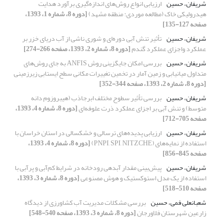
شریفان، حسین
ارزیابی انواع روش‌های اندازه‌گیری برآورد هدایت
هیدرولیکی خاک (مطالعه موردی: منطقه مشهد)
[دوره 8، شماره 1، 1393،
صفحه 127-135]
شریفان، حسین
تأثیر تنش آبی دوره‌ای و شوری ناشی از آب ‌دریای خزر بر
عملکرد واجزای عملکرد گندم
[دوره 8، شماره 2، 1393، صفحه 266-274]
شریفان، حسین
بررسی امکان جایگزینی روش ANFIS به جای روش‌های
متداول میانیابی و زمین آمار در تخمین تغییرات مکانی سطح ایستابی زیرزمینی
[دوره 8، شماره 2، 1393، صفحه 344-352]
شریفان، حسین
بررسی تأثیر سطوح مختلف ابرجاذب (هیبروزوم دانه
متوسط) و تنش آبی بر اجزای عملکرد ذرت علوفه‌ای
[دوره 8، شماره 4، 1393،
صفحه 705-712]
شریفان، حسین
ارزیابی پدیده‌های ترسالی و خشکسالی در استان خراسان با
استفاده از نمایه‌های (PNPI, SPI, NITZCHE)
[دوره 8، شماره 4، 1393،
صفحه 845-856]
شریفان، حسین
پیش‌بینی مقدار آبدهی رودخانه در شرایط کم‌آبی و پرآبی با
استفاده از یک مدل استوکستیک و هوش مصنوعی
[دوره 8، شماره 3، 1393،
صفحه 510-518]
شعبانعلی فمی، حسین
بررسی مشکلات مدیریت آب کشاورزی از دیدگاه
زارعین شهرستان فلاورجان
[دوره 8، شماره 3، 1393، صفحه 540-548]