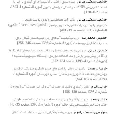
خاشعی سیوکی، عباس
پهنه ⁮بندی اراضی با قابلیت اجرای آبیاری بارانی با
استفاده از روش (AHP) در استان خراسان جنوبی
[دوره 8، شماره 1، 1393،
صفحه 162-170]
خاشعی سیوکی، عباس
تأثیر آب مغناطیسی و نوع زئولیت طبیعی
کلینوپتیلولایت بر مولفه‌های رشد لوبیای سبز (Phaseolus vulgaris L.)
[دوره
8، شماره 2، 1393، صفحه 393-401]
خالدیان، محمدرضا
ارزیابی کیفیت آب‌های زیرزمینی استان گیلان برای
مصارف کشاورزی و صنعت
[دوره 8، شماره 2، 1393، صفحه 246-256]
خدیوی، مهدی
بررسی عدم قطعیت مدل LARS تحت سناریوهای A1B، A2
و B1 در پیش‌بینی بارش و دما (مطالعه موردی: ایستگاه سینوپتیک مشهد)
[دوره 8، شماره 4، 1393، صفحه 664-672]
خرمیان، محمد
تغییرات زمانی پارامترهای هیدرولیکی و فیزیکی خاک در
روش‌های مختلف خاک‌ورزی در شمال استان خوزستان
[دوره 8، شماره 4،
1393، صفحه 837-844]
خزائی، الهام
نقش آبیاری دقیق در مصرف آب و کارایی مصرف آب
[دوره 8،
شماره 1، 1393، صفحه 180-186]
خزاعی، سحر
بررسی تأثیر شوری و سدیم آب بر منحنی مشخصه رطوبتی
خاک و شاخص کیفیت فیزیکی خاک
[دوره 8، شماره 1، 1393، صفحه 35-43]
خواجه‌پور، محمد ابراهیم
بررسی تغذیه‌گرایی مخازن سدها با استفاده از