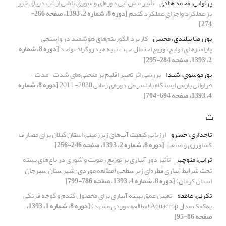
پهلوانی، محمد هادی
تأثیر تنش آبی دوره‌ای و شوری ناشی از آب ‌دریای خزر
بر عملکرد واجزای عملکرد گندم
[دوره 8، شماره 2، 1393، صفحه 266-
274]
پوررضا بیلندی، محسن
کاربرد الگوریتم‌های هوشمند در واسنجی
پارامترهای توابع توزیع احتمال جهت تهیه هیدروگراف واحد
[دوره 8، شماره
2، 1393، صفحه 284-295]
پورموسوی، شیدا
بررسی اثر تغییر اقلیم بر منحنی‌های شدت- مدت-
فراوانی بارش ایستگاه بابلسر طی دوره‌ی زمانی 2030- 2011
[دوره 8، شماره
4، 1393، صفحه 694-704]
ت
تاجداری، خسرو
ارزیابی کیفیت آب‌های زیرزمینی استان گیلان برای مصارف
کشاورزی و صنعت
[دوره 8، شماره 2، 1393، صفحه 246-256]
ترابی، منوچهر
تأثیر دور آبیاری بر توزیع‌ رطوبت و شوری در باغ‌های پسته
تحت شرایط آبیاری قطره‌ای زیرسطحی (مطالعه موردی: شهرستان سیرجان
استان کرمان)
[دوره 8، شماره 4، 1393، صفحه 786-799]
تکرلی، عاطفه
تعیین عمق بهینه آبیاری برای محصول گندم و گوجه فرنگی
به‌کمک مدل Aquacrop (مطالعه موردی مشهد)
[دوره 8، شماره 1، 1393،
صفحه 86-95]