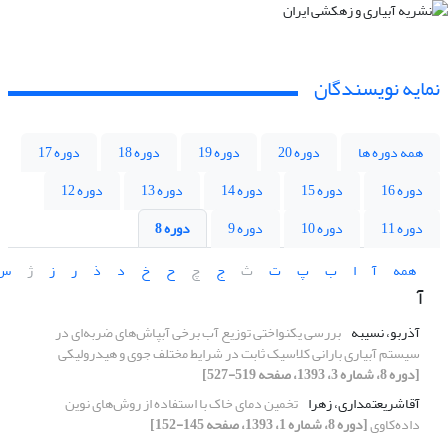
نمایه نویسندگان
همه دوره ها
دوره 20
دوره 19
دوره 18
دوره 17
دوره 16
دوره 15
دوره 14
دوره 13
دوره 12
دوره 11
دوره 10
دوره 9
دوره 8
همه
آ
ا
ب
پ
ت
ث
ج
چ
ح
خ
د
ذ
ر
ز
ژ
س
آ
آذربو، نسیبه
بررسی یکنواختی توزیع آب برخی آبپاش‌های ضربه‌ای در
سیستم آبیاری بارانی کلاسیک ثابت در شرایط‌ مختلف جوی و هیدرولیکی
[دوره 8، شماره 3، 1393، صفحه 519-527]
آقاشریعتمداری، زهرا
تخمین دمای خاک با استفاده از روش‌های نوین
داده‌کاوی
[دوره 8، شماره 1، 1393، صفحه 145-152]