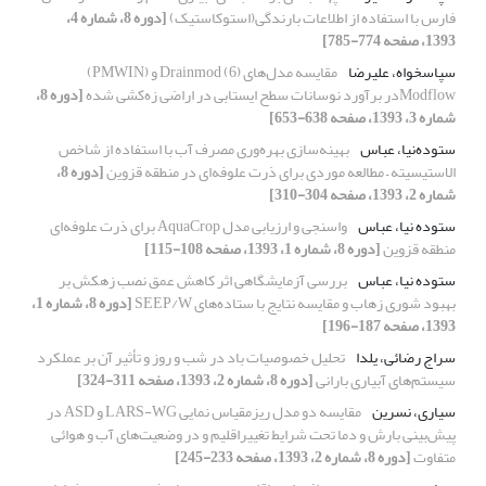
فارس با استفاده از اطلاعات بارندگی(استوکاستیک)
[دوره 8، شماره 4،
1393، صفحه 774-785]
سپاسخواه، علیرضا
مقایسه مدل‌های (6) Drainmod و (PMWIN)
Modflowدر برآورد نوسانات سطح ایستابی در اراضی زه‌کشی شده
[دوره 8،
شماره 3، 1393، صفحه 638-653]
ستوده‌نیا، عباس
بهینه‌سازی بهره‌وری مصرف آب با استفاده از شاخص
الاستیسیته – مطالعه موردی برای ذرت علوفه‌ای در منطقه قزوین
[دوره 8،
شماره 2، 1393، صفحه 304-310]
ستوده نیا، عباس
واسنجی و ارزیابی مدل AquaCrop برای ذرت علوفه‌ای
منطقه قزوین
[دوره 8، شماره 1، 1393، صفحه 108-115]
ستوده نیا، عباس
بررسی آزمایشگاهی اثر کاهش عمق نصب زهکش بر
بهبود شوری زهاب و مقایسه نتایج با ستاده‌های SEEP/W
[دوره 8، شماره 1،
1393، صفحه 187-196]
سراج رضائی، یلدا
تحلیل خصوصیات باد در شب و روز و تأثیر آن بر عملکرد
سیستم‌های آبیاری بارانی
[دوره 8، شماره 2، 1393، صفحه 311-324]
سیاری، نسرین
مقایسه دو مدل ریزمقیاس نمایی LARS-WG و ASD در
پیش‌بینی بارش و دما تحت شرایط تغییراقلیم و در وضعیت‌های آب و هوائی
متفاوت
[دوره 8، شماره 2، 1393، صفحه 233-245]