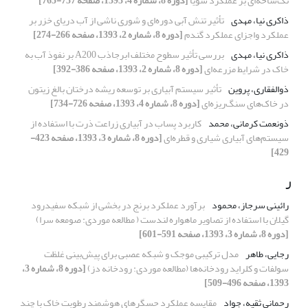
تک‌شاخه‌ای بر عملکرد سویا
[دوره 8، شماره 4، 1393، صفحه 757-765]
ذاکری نیا، مهدی
تأثیر تنش آبی دوره‌ای و شوری ناشی از آب ‌دریای خزر بر
عملکرد واجزای عملکرد گندم
[دوره 8، شماره 2، 1393، صفحه 266-274]
ذاکری نیا، مهدی
بررسی تأثیر سطوح مختلف ابرجاذب A200 بر نفوذ آب به
خاک در شرایط مزرعه‌ای
[دوره 8، شماره 2، 1393، صفحه 386-392]
ذوالفقاری، پروین
تأثیر سیستم آبیاری بر توسعه ریشه درختان بالغ زیتون
در خاک‌های سنگ‌ریزه‌ای
[دوره 8، شماره 4، 1393، صفحه 726-734]
ذونعمت کرمانی، محمد
کاربرد پساب در آبیاری زراعت ذرت با استفاده از
سیستم‌های آبیاری شیاری و قطره‌ای
[دوره 8، شماره 3، 1393، صفحه 423-
429]
ر
رائینی سرجاز، محمود
برآورد عملکرد برنج در بخشی از شبکه سفیدرود
گیلان با استفاده از تصاویر ماهواره لندست ( مطالعه موردی: صومعه سرا)
[دوره 8، شماره 3، 1393، صفحه 591-601]
رجایی، طاهر
مدل ترکیبی موجک و شبکه عصبی برای پیش‌بینی غلظت
سولفات و کلراید رودخانه‌ها (مطالعه موردی: رودخانه دز)
[دوره 8، شماره 3،
1393، صفحه 496-509]
رحمانی ثقیه، جواد
مقایسه عملکرد حسگر‏های هوشمند رطوبت خاک با چند