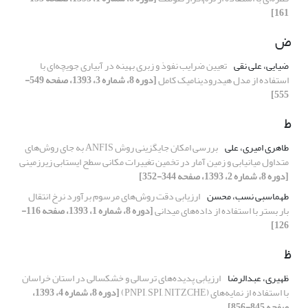
161]
ض
ضیایی، علی نقی
تعیین ضرایب نفوذ و زبری بهینه در آبیاری جویچه‌ای با
استفاده از مدل هیدرودینامیک کامل
[دوره 8، شماره 3، 1393، صفحه 549-
555]
ط
طاهری امیری، علی
بررسی امکان جایگزینی روش ANFIS به جای روش‌های
متداول میانیابی و زمین آمار در تخمین تغییرات مکانی سطح ایستابی زیرزمینی
[دوره 8، شماره 2، 1393، صفحه 344-352]
طهماسبی نسب، محسن
ارزیابی دقت روش‌های مرسوم برآورد نرخ انتقال
بار بستر با استفاده از داده‌های میدانی
[دوره 8، شماره 1، 1393، صفحه 116-
126]
ظ
ظهیری، عبدالرضا
ارزیابی پدیده‌های ترسالی و خشکسالی در استان خراسان
با استفاده از نمایه‌های (PNPI, SPI, NITZCHE)
[دوره 8، شماره 4، 1393،
صفحه 845-856]