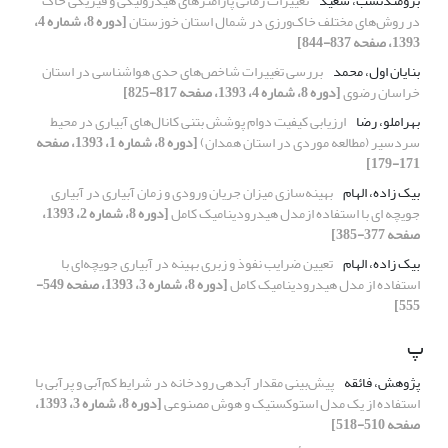
برومند‌نسب، سعید
تغییرات زمانی پارامترهای هیدرولیکی و فیزیکی خاک
در روش‌های مختلف خاک‌ورزی در شمال استان خوزستان
[دوره 8، شماره 4،
1393، صفحه 837-844]
بنایان اول، محمد
بررسی تغییرات شاخص‌های حدی هواشناسی در استان
خراسان رضوی
[دوره 8، شماره 4، 1393، صفحه 817-825]
بهراملو، رضا
ارزیابی کیفیت دوام پوشش بتنی کانال‌های آبیاری در محیط
سردسیر (مطالعه موردی در استان همدان)
[دوره 8، شماره 1، 1393، صفحه
171-179]
بیک زاده، الهام
بهینه‌سازی میزان جریان ورودی و زمان آبیاری در آبیاری
جویچه ای با استفاده ازمدل هیدرودینامیک کامل
[دوره 8، شماره 2، 1393،
صفحه 377-385]
بیک زاده، الهام
تعیین ضرایب نفوذ و زبری بهینه در آبیاری جویچه‌ای با
استفاده از مدل هیدرودینامیک کامل
[دوره 8، شماره 3، 1393، صفحه 549-
555]
پ
پژوهش، فائقه
پیش‌بینی مقدار آبدهی رودخانه در شرایط کم‌آبی و پرآبی با
استفاده از یک مدل استوکستیک و هوش مصنوعی
[دوره 8، شماره 3، 1393،
صفحه 510-518]