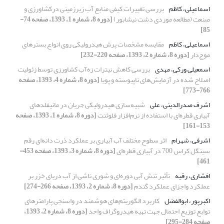
اسماعیلی، کاظم
بررسی تغییرات کیفی منابع آب زیرزمینی درکشاورزی و
صنعت (مطالعه موردی دشت نیشابور)
[دوره 8، شماره 1، 1393، صفحه 74-
85]
اسماعیلی، کاظم
مقایسه مشخصات پرش هیدرولیکی روی انواع بستر‌های
موج‌دار
[دوره 8، شماره 2، 1393، صفحه 220-232]
اسمعیلی ورکی، مهدی
بررسی کاهش نیترات زه‌آب کشاورزی توسط زئولیت
اصلاح شده در آزمایش‌های ناپیوسته و پویا
[دوره 8، شماره 4، 1393، صفحه
766-773]
اشرف صدرالدینی، علی
شبیه‌سازی هیدرولیکی جریان در مانیفلدهای
آبیاری قطره‌ای با استفاده از نرم‌افزار فلوئنت
[دوره 8، شماره 1، 1393، صفحه
153-161]
اشرفی، شهرام
اثر سطوح مختلف آب آبیاری بر عملکرد ذرت دانه‌ای رقم
سینگل کراس 700 در آبیاری قطره‌ای
[دوره 8، شماره 3، 1393، صفحه 453-
461]
افشاری، رقیه
تأثیر تنش آبی دوره‌ای و شوری ناشی از آب ‌دریای خزر بر
عملکرد واجزای عملکرد گندم
[دوره 8، شماره 2، 1393، صفحه 266-274]
اکبرپور، ابوالفضل
کاربرد الگوریتم‌های هوشمند در واسنجی پارامترهای
توابع توزیع احتمال جهت تهیه هیدروگراف واحد
[دوره 8، شماره 2، 1393،
صفحه 284-295]