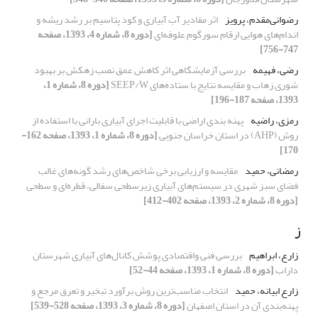
رضوانی‌مقدم، پرویز
اثر مقادیر آب آبیاری و کود پتاسیم بر رشد ریشه و
اندام‌های هوایی ارقام سورگوم علوفه‌ای
[دوره 8، شماره 4، 1393، صفحه
747-756]
رضی، فهیمه
بررسی آزمایشگاهی اثر کاهش عمق نصب زهکش بر بهبود
شوری زهاب و مقایسه نتایج با ستاده‌های SEEP/W
[دوره 8، شماره 1،
1393، صفحه 187-196]
رمزی، راضیه
پهنه ⁮بندی اراضی با قابلیت اجرای آبیاری بارانی با استفاده از
روش (AHP) در استان خراسان جنوبی
[دوره 8، شماره 1، 1393، صفحه 162-
170]
رمضانی، حمید
مقایسه و ارزیابی برخی شاخص‌های رشد گونه‌های غالب
فضای سبز شهری در سیستم‌های آبیاری زیرسطحی سفالی، قطره‌ای و سطحی
[دوره 8، شماره 2، 1393، صفحه 402-412]
ز
زارع، ابراهیم
بررسی فنی واقتصادی پوشش کانال‌های آبیاری شهرستان
داراب
[دوره 8، شماره 1، 1393، صفحه 44-52]
زارع ابیانه، حمید
انتخاب مناسب‌ترین روش برآورد تبخیر و تعرق مرجع و
پهنه‌بندی آن در استان اصفهان
[دوره 8، شماره 3، 1393، صفحه 528-539]