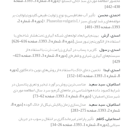
محصور (مطالعه موردی سد خاکی حسنلو)
[دوره 8، شماره 3، 1393، صفحه
430-442]
احمدی، محسن
تأثیر آب مغناطیسی و نوع زئولیت طبیعی کلینوپتیلولایت بر
مولفه‌های رشد لوبیای سبز (Phaseolus vulgaris L.)
[دوره 8، شماره 2،
1393، صفحه 393-401]
اسدی، آرش
بهینه‌یابی ابعاد لوله‌های شبکه آبیاری تحت‌فشار شاخه‌ای با
استفاده از الگوریتم زنبورعسل
[دوره 8، شماره 3، 1393، صفحه 616-626]
اسدی، رسول
کاربرد پساب در آبیاری زراعت ذرت با استفاده از
سیستم‌های آبیاری شیاری و قطره‌ای
[دوره 8، شماره 3، 1393، صفحه 423-
429]
اسدی، لیدا
تخمین دمای خاک با استفاده از روش‌های نوین داده‌کاوی
[دوره
8، شماره 1، 1393، صفحه 145-152]
اسلامیان، سید سعید
مناسب‌ترین روش برآورد تبخیر و تعرق پتانسیل در
شرایط کمبود داده هواشناسی در ماه‌های گرم و سرد سال (مطالعه موردی
شهرستان اصفهان)
[دوره 8، شماره 1، 1393، صفحه 62-73]
اسلامیان، سید سعید
مدل‌سازی زمان پالایش نیکل از خاک آلوده
[دوره 8،
شماره 2، 1393، صفحه 275-283]
اسماعیلی، کاظم
تأثیر پارامترغیرماندگاری بر انتقال رسوب در جریان
سیلابی
[دوره 8، شماره 1، 1393، صفحه 26-34]