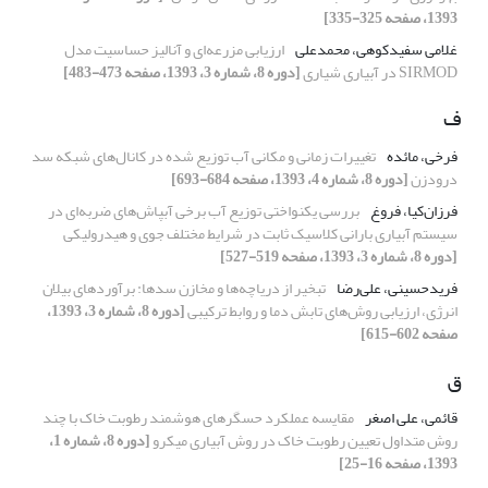
1393، صفحه 325-335]
غلامی سفیدکوهی، محمدعلی
ارزیابی مزرعه‌ای و آنالیز حساسیت مدل
SIRMOD در آبیاری شیاری
[دوره 8، شماره 3، 1393، صفحه 473-483]
ف
فرخی، مائده
تغییرات زمانی و مکانی آب توزیع شده در کانال‌های شبکه سد
درودزن
[دوره 8، شماره 4، 1393، صفحه 684-693]
فرزان‌کیا، فروغ
بررسی یکنواختی توزیع آب برخی آبپاش‌های ضربه‌ای در
سیستم آبیاری بارانی کلاسیک ثابت در شرایط‌ مختلف جوی و هیدرولیکی
[دوره 8، شماره 3، 1393، صفحه 519-527]
فریدحسینی، علی‌رضا
تبخیر از دریاچه‌ها و مخازن سدها: برآوردهای بیلان
انرژی، ارزیابی روش‌های تابش دما و روابط ترکیبی
[دوره 8، شماره 3، 1393،
صفحه 602-615]
ق
قائمی، علی اصغر
مقایسه عملکرد حسگر‏های هوشمند رطوبت خاک با چند
روش متداول تعیین رطوبت خاک در روش آبیاری میکرو
[دوره 8، شماره 1،
1393، صفحه 16-25]