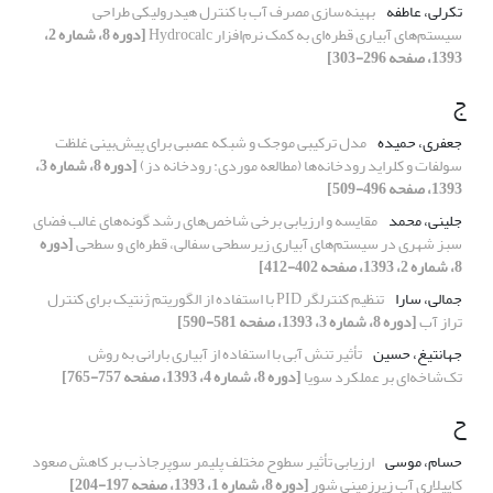
تکرلی، عاطفه
بهینه‌سازی مصرف آب با کنترل هیدرولیکی طراحی
سیستم‌های آبیاری قطره‌ای به کمک نرم‌افزار Hydrocalc
[دوره 8، شماره 2،
1393، صفحه 296-303]
ج
جعفری، حمیده
مدل ترکیبی موجک و شبکه عصبی برای پیش‌بینی غلظت
سولفات و کلراید رودخانه‌ها (مطالعه موردی: رودخانه دز)
[دوره 8، شماره 3،
1393، صفحه 496-509]
جلینی، محمد
مقایسه و ارزیابی برخی شاخص‌های رشد گونه‌های غالب فضای
سبز شهری در سیستم‌های آبیاری زیرسطحی سفالی، قطره‌ای و سطحی
[دوره
8، شماره 2، 1393، صفحه 402-412]
جمالی، سارا
تنظیم کنترلگر PID با استفاده از الگوریتم ژنتیک برای کنترل
تراز آب
[دوره 8، شماره 3، 1393، صفحه 581-590]
جهانتیغ، حسین
تأثیر تنش آبی با استفاده از آبیاری بارانی به روش
تک‌شاخه‌ای بر عملکرد سویا
[دوره 8، شماره 4، 1393، صفحه 757-765]
ح
حسام، موسی
ارزیابی تأثیر سطوح مختلف پلیمر سوپرجاذب بر کاهش صعود
کاپیلاری آب زیرزمینی شور
[دوره 8، شماره 1، 1393، صفحه 197-204]