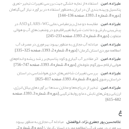
علیزاده، امین
استفاده از نمایه خشکی جهت بررسی تغییرات تبخیر-تعرق
پتانسیل و پهنه بندی آن در ایران به‌منظور استفاده در برآورد نیاز آبی گیاهان
[دوره 8، شماره 1، 1393، صفحه 136-144]
علیزاده، امین
مقایسه دو مدل ریزمقیاس نمایی LARS-WG و ASD در
پیش‌بینی بارش و دما تحت شرایط تغییراقلیم و در وضعیت‌های آب و هوائی
متفاوت
[دوره 8، شماره 2، 1393، صفحه 233-245]
علیزاده، امین
مبادله آب مجازی به منظور بهبود بهره‌وری در مصرف آب
(مطالعه موردی استان کرمان)
[دوره 8، شماره 2، 1393، صفحه 325-335]
علیزاده، امین
اثر مقادیر آب آبیاری و کود پتاسیم بر رشد ریشه و اندام‌های
هوایی ارقام سورگوم علوفه‌ای
[دوره 8، شماره 4، 1393، صفحه 747-756]
علیزاده، امین
بررسی تغییرات شاخص‌های حدی هواشناسی در استان
خراسان رضوی
[دوره 8، شماره 4، 1393، صفحه 817-825]
علیزاده، امین
تبخیر از دریاچه‌ها و مخازن سدها: برآوردهای بیلان انرژی،
ارزیابی روش‌های تابش دما و روابط ترکیبی
[دوره 8، شماره 3، 1393، صفحه
602-615]
غ
غلامحسین پور جعفری نژاد، ابوالفضل
مبادله آب مجازی به منظور بهبود
بهره‌وری در مصرف آب (مطالعه موردی استان کرمان)
[دوره 8، شماره 2،