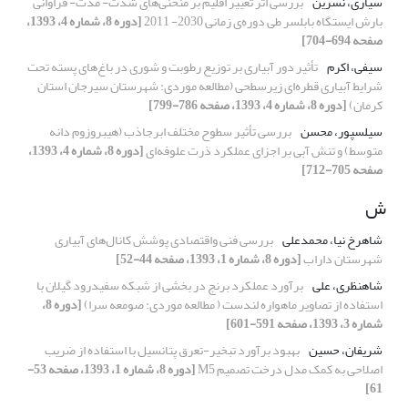
سیاری، نسرین
بررسی اثر تغییر اقلیم بر منحنی‌های شدت- مدت- فراوانی
بارش ایستگاه بابلسر طی دوره‌ی زمانی 2030- 2011
[دوره 8، شماره 4، 1393،
صفحه 694-704]
سیفی، اکرم
تأثیر دور آبیاری بر توزیع‌ رطوبت و شوری در باغ‌های پسته تحت
شرایط آبیاری قطره‌ای زیرسطحی (مطالعه موردی: شهرستان سیرجان استان
کرمان)
[دوره 8، شماره 4، 1393، صفحه 786-799]
سیلسپور، محسن
بررسی تأثیر سطوح مختلف ابرجاذب (هیبروزوم دانه
متوسط) و تنش آبی بر اجزای عملکرد ذرت علوفه‌ای
[دوره 8، شماره 4، 1393،
صفحه 705-712]
ش
شاهرخ نیا، محمدعلی
بررسی فنی واقتصادی پوشش کانال‌های آبیاری
شهرستان داراب
[دوره 8، شماره 1، 1393، صفحه 44-52]
شاهنظری، علی
برآورد عملکرد برنج در بخشی از شبکه سفیدرود گیلان با
استفاده از تصاویر ماهواره لندست ( مطالعه موردی: صومعه سرا)
[دوره 8،
شماره 3، 1393، صفحه 591-601]
شریفان، حسین
بهبود برآورد تبخیر-تعرق پتانسیل با استفاده از ضریب
اصلاحی به کمک مدل درخت تصمیم M5
[دوره 8، شماره 1، 1393، صفحه 53-
61]