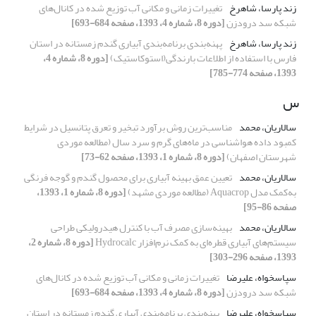
زند پارسا، شاهرخ
تغییرات زمانی و مکانی آب توزیع شده در کانال‌های
شبکه سد درودزن
[دوره 8، شماره 4، 1393، صفحه 684-693]
زند پارسا، شاهرخ
پهنه‌بندی برنامه‌بندی آبیاری گندم زمستانه در استان
فارس با استفاده از اطلاعات بارندگی(استوکاستیک)
[دوره 8، شماره 4،
1393، صفحه 774-785]
س
سالاریان، محمد
مناسب‌ترین روش برآورد تبخیر و تعرق پتانسیل در شرایط
کمبود داده هواشناسی در ماه‌های گرم و سرد سال (مطالعه موردی
شهرستان اصفهان)
[دوره 8، شماره 1، 1393، صفحه 62-73]
سالاریان، محمد
تعیین عمق بهینه آبیاری برای محصول گندم و گوجه فرنگی
به‌کمک مدل Aquacrop (مطالعه موردی مشهد)
[دوره 8، شماره 1، 1393،
صفحه 86-95]
سالاریان، محمد
بهینه‌سازی مصرف آب با کنترل هیدرولیکی طراحی
سیستم‌های آبیاری قطره‌ای به کمک نرم‌افزار Hydrocalc
[دوره 8، شماره 2،
1393، صفحه 296-303]
سپاسخواه، علیرضا
تغییرات زمانی و مکانی آب توزیع شده در کانال‌های
شبکه سد درودزن
[دوره 8، شماره 4، 1393، صفحه 684-693]
سپاسخواه، علیرضا
پهنه‌بندی برنامه‌بندی آبیاری گندم زمستانه در استان