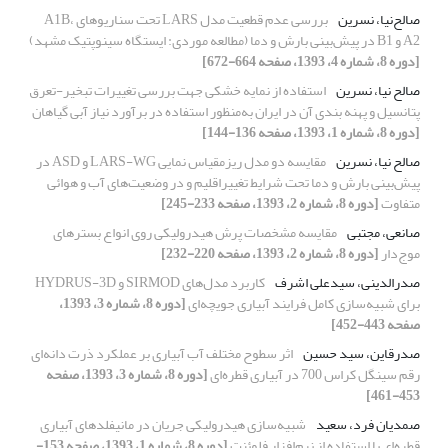
صالح‌نیا، نسرین
بررسی عدم قطعیت مدل LARS تحت سناریوهای A1B،
A2 و B1 در پیش‌بینی بارش و دما (مطالعه موردی: ایستگاه سینوپتیک مشهد)
[دوره 8، شماره 4، 1393، صفحه 664-672]
صالح نیا، نسرین
استفاده از نمایه خشکی جهت بررسی تغییرات تبخیر-تعرق
پتانسیل و پهنه بندی آن در ایران به‌منظور استفاده در برآورد نیاز آبی گیاهان
[دوره 8، شماره 1، 1393، صفحه 136-144]
صالح نیا، نسرین
مقایسه دو مدل ریزمقیاس نمایی LARS-WG و ASD در
پیش‌بینی بارش و دما تحت شرایط تغییراقلیم و در وضعیت‌های آب و هوائی
متفاوت
[دوره 8، شماره 2، 1393، صفحه 233-245]
صانعی، مجتبی
مقایسه مشخصات پرش هیدرولیکی روی انواع بستر‌های
موج‌دار
[دوره 8، شماره 2، 1393، صفحه 220-232]
صدرالدینی، سیدعلی اشرف
کاربرد مدل‌های SIRMOD و HYDRUS-3D
برای شبیه‌سازی کامل فرایند آبیاری جویچه‌ای
[دوره 8، شماره 3، 1393،
صفحه 443-452]
صدرقاین، سید حسین
اثر سطوح مختلف آب آبیاری بر عملکرد ذرت دانه‌ای
رقم سینگل کراس 700 در آبیاری قطره‌ای
[دوره 8، شماره 3، 1393، صفحه
453-461]
صمدیان فرد، سعید
شبیه‌سازی هیدرولیکی جریان در مانیفلدهای آبیاری
قطره‌ای با استفاده از نرم‌افزار فلوئنت
[دوره 8، شماره 1، 1393، صفحه 153-