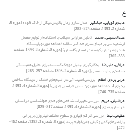
ع
عابدی کوپایی، جهانگیر
مدل‌سازی زمان پالایش نیکل از خاک آلوده
[دوره 8،
شماره 2، 1393، صفحه 275-283]
عبدالحسینی، محمد
تحلیل فراوانی سیلاب با استفاده از توابع مفصل
ارشمیدسی بر مبنای سری حداکثر سالانه (مطالعه موردی ایستگاه
هیدرومتری ارازکوسه در استان گلستان)
[دوره 8، شماره 2، 1393، صفحه
353-365]
عراقی، علیرضا
به‌کارگیری تبدیل موجک گسسته برای تحلیل همبستگی
بسامدی رطوبت نسبی
[دوره 8، شماره 2، 1393، صفحه 257-265]
عربی یزدی، اعظم
بررسی امنیت آبی در اقلیم‌های خشک از دیدگاه شاخص
رد پای آب (مطالعه موردی: استان خراسان جنوبی)
[دوره 8، شماره 4، 1393،
صفحه 735-746]
عرفانیان، مریم
بررسی تغییرات شاخص‌های حدی هواشناسی در استان
خراسان رضوی
[دوره 8، شماره 4، 1393، صفحه 817-825]
عظیمی، نیما
بررسی اثر کم آبیاری و سطوح مختلف نیتروژن بر برخی
پارامترهای کمی و کیفی چمن لولیم پرنه
[دوره 8، شماره 3، 1393، صفحه 462-
472]