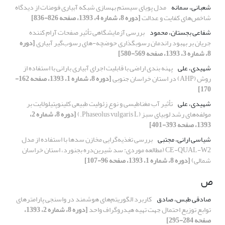
شعبانی، سمانه
مدل پویای سیستم بهسازی شبکه آبیاری فومنات از دیدگاه
شاخص‌های کفایت و عدالت
[دوره 8، شماره 4، 1393، صفحه 826-836]
شفاعی بجستان، محمود
بررسی آزمایشگاهی تأثیر صفحات آرام کننده
جریان بر بهبود راندمان رسوبگذاری حوضچه-های رسوب‌گیر آبیاری
[دوره
8، شماره 3، 1393، صفحه 569-580]
شهیدی، علی
پهنه ⁮بندی اراضی با قابلیت اجرای آبیاری بارانی با استفاده از
روش (AHP) در استان خراسان جنوبی
[دوره 8، شماره 1، 1393، صفحه 162-
170]
شهیدی، علی
تأثیر آب مغناطیسی و نوع زئولیت طبیعی کلینوپتیلولایت بر
مولفه‌های رشد لوبیای سبز (Phaseolus vulgaris L.)
[دوره 8، شماره 2،
1393، صفحه 393-401]
شیاسی ارانی، مجتبی
بررسی تغذیه‌گرایی مخازن سدها با استفاده از مدل
CE-QUAL-W2 (مطالعه موردی: سد شیرین‌دره بجنورد، استان خراسان
شمالی)
[دوره 8، شماره 1، 1393، صفحه 96-107]
ص
صادقی طبس، صادق
کاربرد الگوریتم‌های هوشمند در واسنجی پارامترهای
توابع توزیع احتمال جهت تهیه هیدروگراف واحد
[دوره 8، شماره 2، 1393،
صفحه 284-295]