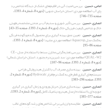
امامی، حسین
بررسی امنیت آبی در اقلیم‌های خشک از دیدگاه شاخص رد
پای آب (مطالعه موردی: استان خراسان جنوبی)
[دوره 8، شماره 4، 1393،
صفحه 735-746]
انصاری، حسین
بررسی تأثیر شوری و سدیم آب بر منحنی مشخصه رطوبتی
خاک و شاخص کیفیت فیزیکی خاک
[دوره 8، شماره 1، 1393، صفحه 35-43]
انصاری، حسین
تعیین عمق بهینه آبیاری برای محصول گندم و گوجه فرنگی
به‌کمک مدل Aquacrop (مطالعه موردی مشهد)
[دوره 8، شماره 1، 1393،
صفحه 86-95]
انصاری، حسین
بررسی تغذیه‌گرایی مخازن سدها با استفاده از مدل CE-
QUAL-W2 (مطالعه موردی: سد شیرین‌دره بجنورد، استان خراسان شمالی)
[دوره 8، شماره 1، 1393، صفحه 96-107]
انصاری، حسین
بهینه‌سازی مصرف آب با کنترل هیدرولیکی طراحی
سیستم‌های آبیاری قطره‌ای به کمک نرم‌افزار Hydrocalc
[دوره 8، شماره 2،
1393، صفحه 296-303]
انصاری، حسین
بهینه‌سازی میزان جریان ورودی و زمان آبیاری در آبیاری
جویچه ای با استفاده ازمدل هیدرودینامیک کامل
[دوره 8، شماره 2، 1393،
صفحه 377-385]
انصاری، حسین
مقایسه و ارزیابی برخی شاخص‌های رشد گونه‌های غالب