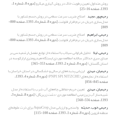
روش متداول تعیین رطوبت خاک در روش آبیاری میکرو
[دوره 8، شماره 1،
1393، صفحه 16-25]
رحیم‌پور، مجید
اصلاح ضریب سرعت سطحی در روش جسم شناور با
مدل‌سازی جریان در نرم افزار فلوئنت
[دوره 8، شماره 4، 1393، صفحه 800-
809]
رحیمی، ابراهیم
اصلاح ضریب سرعت سطحی در روش جسم شناور با
مدل‌سازی جریان در نرم افزار فلوئنت
[دوره 8، شماره 4، 1393، صفحه 800-
809]
رحیمی، لیلا
تحلیل فراوانی سیلاب با استفاده از توابع مفصل ارشمیدسی بر
مبنای سری حداکثر سالانه (مطالعه موردی ایستگاه هیدرومتری ارازکوسه در
استان گلستان)
[دوره 8، شماره 2، 1393، صفحه 353-365]
رحیمیان، مهدی
ارزیابی پدیده‌های ترسالی و خشکسالی در استان خراسان با
استفاده از نمایه‌های (PNPI, SPI, NITZCHE)
[دوره 8، شماره 4، 1393،
صفحه 845-856]
رحیمیان، مهدی
تعیین حریم حفاظتی چاه‌های آب شرب با استفاده از مدل
شبیه‌ساز آب زیرزمینی (مطالعه موردی: دشت زرین‌گل)
[دوره 8، شماره 3،
1393، صفحه 556-568]
رحیمی خوب، حدیثه
واسنجی و ارزیابی مدل AquaCrop برای ذرت علوفه‌ای
منطقه قزوین
[دوره 8، شماره 1، 1393، صفحه 108-115]