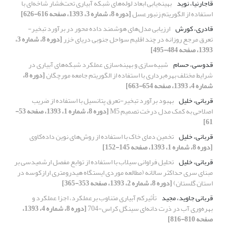
قاجارنیا، نوید
بهینه‌یابی ابعاد لوله‌های شبکه آبیاری تحت‌فشار شاخه‌ای با
استفاده از الگوریتم زنبورعسل
[دوره 8، شماره 3، 1393، صفحه 616-626]
قادری، کورش
ارزیابی مدل‌های هوشمند داده محور در برآورد تبخیر-
تعرق مرجع روزانه در چند اقلیم سواحل جنوبی دریای خزر
[دوره 8، شماره 3،
1393، صفحه 484-495]
قدوسی، حسام
شبیه‌سازی و بهینه‌سازی عملکرد شبکه‌های آبیاری در
شرایط مختلف بهره‌برداری با استفاده از الگوریتم جامعه مورچگان
[دوره 8،
شماره 4، 1393، صفحه 654-663]
قربانی، خلیل
بهبود برآورد تبخیر-تعرق پتانسیل با استفاده از ضریب
اصلاحی به کمک مدل درخت تصمیم M5
[دوره 8، شماره 1، 1393، صفحه 53-
61]
قربانی، خلیل
تخمین دمای خاک با استفاده از روش‌های نوین داده‌کاوی
[دوره 8، شماره 1، 1393، صفحه 145-152]
قربانی، خلیل
تحلیل فراوانی سیلاب با استفاده از توابع مفصل ارشمیدسی بر
مبنای سری حداکثر سالانه (مطالعه موردی ایستگاه هیدرومتری ارازکوسه در
استان گلستان)
[دوره 8، شماره 2، 1393، صفحه 353-365]
قربانی جاوید، مجید
تأثیرکم آبیاری متناوب برعملکرد، اجزا عملکرد و
بهره‌وری آب در ذرت دانه‌ای سینگل کراس-704
[دوره 8، شماره 4، 1393،
صفحه 810-816]