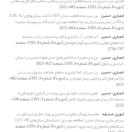
فضای سبز شهری در سیستم‌های آبیاری زیرسطحی سفالی، قطره‌ای و سطحی
[دوره 8، شماره 2، 1393، صفحه 402-412]
انصاری، حسین
بررسی عدم قطعیت مدل LARS تحت سناریوهای A1B، A2
و B1 در پیش‌بینی بارش و دما (مطالعه موردی: ایستگاه سینوپتیک مشهد)
[دوره 8، شماره 4، 1393، صفحه 664-672]
انصاری، حسین
اثر مقادیر آب آبیاری و کود پتاسیم بر رشد ریشه و
اندام‌های هوایی ارقام سورگوم علوفه‌ای
[دوره 8، شماره 4، 1393، صفحه
747-756]
انصاری، حسین
بررسی تغییرات شاخص‌های حدی هواشناسی در استان
خراسان رضوی
[دوره 8، شماره 4، 1393، صفحه 817-825]
انصاری، حسین
بررسی اثر کم آبیاری و سطوح مختلف نیتروژن بر برخی
پارامترهای کمی و کیفی چمن لولیم پرنه
[دوره 8، شماره 3، 1393، صفحه 462-
472]
انصاری، حسین
تعیین ضرایب نفوذ و زبری بهینه در آبیاری جویچه‌ای با
استفاده از مدل هیدرودینامیک کامل
[دوره 8، شماره 3، 1393، صفحه 549-
555]
انوری، صدیقه
مقایسه رویکردهای برنامه‌ریزی پویا، خطی و غیرخطی در
بهره‌برداری بهینه از مخزن (مطالعه موردی: خشکسالی سال‌های 80-1377
شبکه‌های کشاورزی زاینده‌رود اصفهان)
[دوره 8، شماره 4، 1393، صفحه