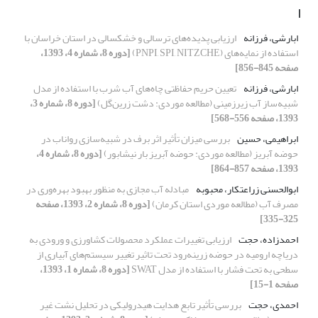
ا
ابارشی، فرزانه
ارزیابی پدیده‌های ترسالی و خشکسالی در استان خراسان با
استفاده از نمایه‌های (PNPI, SPI, NITZCHE)
[دوره 8، شماره 4، 1393،
صفحه 845-856]
ابارشی، فرزانه
تعیین حریم حفاظتی چاه‌های آب شرب با استفاده از مدل
شبیه‌ساز آب زیرزمینی (مطالعه موردی: دشت زرین‌گل)
[دوره 8، شماره 3،
1393، صفحه 556-568]
ابراهیمی، حسین
بررسی میزان تأثیر اثر برف در شبیه‌سازی رواناب در
حوضه‌ آبریز (مطالعه موردی: حوضه آبریز بار نیشابور)
[دوره 8، شماره 4،
1393، صفحه 857-864]
ابوالحسنی زراعتکار، محبوبه
مبادله آب مجازی به منظور بهبود بهره‌وری در
مصرف آب (مطالعه موردی استان کرمان)
[دوره 8، شماره 2، 1393، صفحه
325-335]
احمدزاده، حجت
ارزیابی تغییرات عملکرد محصولات کشاورزی و ورودی به
دریاچه ارومیه در حوضه زرینه‌رود تحت تاثیر تغییر سیستم‌های آبیاری از
سطحی به تحت فشار با استفاده از مدل SWAT
[دوره 8، شماره 1، 1393،
صفحه 1-15]
احمدی، حجت
بررسی تأثیر تابع هدایت هیدرولیکی در تحلیل نشت غیر