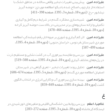
علیزاده، امین
پیش‌بینی تغییرات تبخیر واقعی سالانه در مناطق خشک با
استفاده از چارچوب اصلاح شده بادیکو (مطالعه موردی: حوضه آبریز
نیشابور-رخ)
[دوره 10، شماره 3، 1395، صفحه 398-411]
علیزاده، امین
شبیه‌سازی عملکرد گندم در شرایط دیم کامل و آبیاری
تکمیلی و ارائه سناریوهای برتر مدیریتی در بالادست حوضه آبریز کرخه
[دوره 10، شماره 4، 1395، صفحه 466-478]
علیزاده، امین
اثر کم آبیاری و شوری بر میوه انار رقم شیشه کپ (مطالعه
موردی شهرستان فردوس، خراسان جنوبی)
[دوره 10، شماره 4، 1395،
صفحه 499-507]
علیزاده، امین
بررسی و مقایسه بهره‌وری آب در کشت نشایی و مستقیم ذرت
در رژیم‌های مختلف آبیاری
[دوره 10، شماره 4، 1395، صفحه 508-519]
علیزاده، امین
تحلیل روند تغییرات تبخیر - تعرق گیاهی در شهرستان
اصفهان (مطالعه موردی گندم)
[دوره 10، شماره 5، 1395، صفحه 674-686]
علیزاده، امین
بهینه سازی بهره‌وری آب و کارایی انرژی در انتخاب الگوی
کشت
[دوره 10، شماره 6، 1395، صفحه 849-859]
غ
غلام‌نیا، اعظم
بررسی روابط بین خشکسالی اقلیمی و متغیرهای خورشیدی در
ایستگاه کرمانشاه
[دوره 10، شماره 3، 1395، صفحه 272-283]