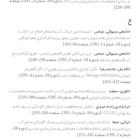
بر برخی خصوصیات شیمیایی و زیستی خاک
[دوره 10، شماره 2، 1395، صفحه
208-220]
خ
خاشعی سیوکی، عباس
شبیه‌سازی حرکت آب و انتقال املاح در خاک با
استفاده از مدل هایدروس جهت تعیین عمق بهینه کارگذاری قطره‌چکان
[دوره 10، شماره 1، 1395، صفحه 94-103]
خاشعی سیوکی، عباس
بررسی تأثیر تغییر اقلیم بر تبخیر- تعرق گیاه مرجع
در اقلیم‌های مختلف
[دوره 10، شماره 2، 1395، صفحه 230-240]
خالدیان، محمد‌رضا
تأثیر آبیاری تکمیلی بر بهره‌وری آب گل گاوزبان
اروپایی(Borago officinalis) در منطقه رشت
[دوره 10، شماره 4، 1395،
صفحه 422-432]
خاوری، سعید
بررسی و مقایسه بهره‌وری آب در کشت نشایی و مستقیم ذرت
در رژیم‌های مختلف آبیاری
[دوره 10، شماره 4، 1395، صفحه 508-519]
خراشادی زاده، مهدی
تحلیل عدم قطعیت مدل انتقال آلودگی در رودخانه
به روش (GLUE)
[دوره 10، شماره 3، 1395، صفحه 284-293]
خزائی، صفا
ارائه یک روش جدید برای ارزیابی ریسک آلودگی منابع آب
زیرزمینی بر پایه‌ی سامانه اطلاعات جغرافیایی و مدل‌سازی عددی
[دوره 10،
شماره 2، 1395، صفحه 241-251]