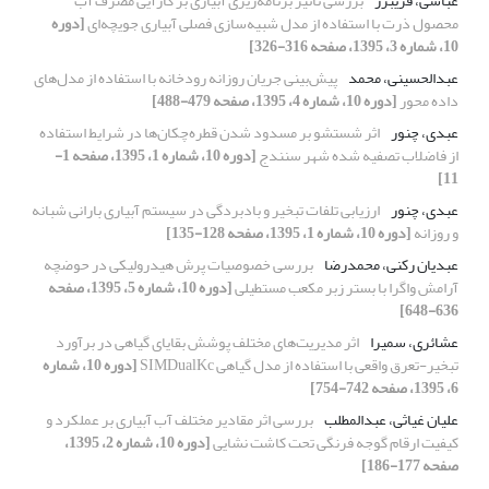
عباسی، فریبرز
بررسی تأثیر برنامه‌ریزی آبیاری بر کارآیی مصرف آب
محصول ذرت با استفاده از مدل شبیه‌سازی فصلی آبیاری جویچه‌ای
[دوره
10، شماره 3، 1395، صفحه 316-326]
عبدالحسینی، محمد
پیش‌بینی جریان روزانه رودخانه با استفاده از مدل‌های
داده محور
[دوره 10، شماره 4، 1395، صفحه 479-488]
عبدی، چنور
اثر شستشو بر مسدود شدن قطره‌چکان‌ها ‌در شرایط استفاده
از فاضلاب تصفیه شده شهر سنندج
[دوره 10، شماره 1، 1395، صفحه 1-
11]
عبدی، چنور
ارزیابی تلفات تبخیر و بادبردگی در سیستم آبیاری بارانی شبانه
و روزانه
[دوره 10، شماره 1، 1395، صفحه 128-135]
عبدیان رکنی، محمدرضا
بررسی خصوصیات پرش هیدرولیکی در حوضچه
آرامش واگرا با بستر زبر مکعب مستطیلی
[دوره 10، شماره 5، 1395، صفحه
636-648]
عشائری، سمیرا
اثر مدیریت‌های مختلف پوشش بقایای گیاهی در برآورد
تبخیر-تعرق واقعی با استفاده از مدل گیاهی SIMDualKc
[دوره 10، شماره
6، 1395، صفحه 742-754]
علیان غیاثی، عبدالمطلب
بررسی اثر مقادیر مختلف آب آبیاری بر عملکرد و
کیفیت ارقام گوجه فرنگی تحت کاشت نشایی
[دوره 10، شماره 2، 1395،
صفحه 177-186]