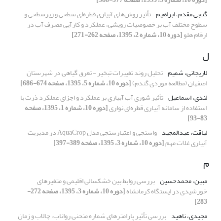
گنجی مقدم، ابراهیم
تأثیر روش‌های آبیاری قطره‌ای سطحی و زیرسطحی و
سطوح مختلف آب بر خصوصیات رویشی، عملکرد و کارآیی مصرف آب در
ارقام هلو
[دوره 10، شماره 2، 1395، صفحه 262-271]
ل
لاریجانی، شمیم
تحلیل روند تغییرات تبخیر - تعرق گیاهی در شهرستان
اصفهان (مطالعه موردی گندم)
[دوره 10، شماره 5، 1395، صفحه 674-686]
لندی، اسماعیل
تأثیر شوری آب آبیاری بر عملکرد و اجزای عملکرد ذرت با
استفاده از سامانه آبیاری قطره‌ای نواری
[دوره 10، شماره 1، 1395، صفحه
83-93]
لیاقت، عبدالمجید
واسنجی و اعتبارسنجی مدل AquaCrop در مدیریت
آبیاری غلات مهم
[دوره 10، شماره 3، 1395، صفحه 389-397]
م
مبین، محمدحسین
بررسی روابط بین خشکسالی اقلیمی و متغیرهای
خورشیدی در ایستگاه کرمانشاه
[دوره 10، شماره 3، 1395، صفحه 272-
283]
مجیدی، ناهید
بررسی تأثیر پارامترهای شماره منحنی رواناب، چالاب و زمان