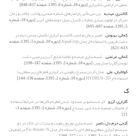
عمقی در اراضی شالیزاری
[دوره 10، شماره 6، 1395، صفحه 837-848]
کلانتری، مهدیه
بررسی تأثیر پارامترهای شماره منحنی رواناب، چالاب و زمان
تمرکز در اولویت‌‌بندی عملیات کنترل سیل حوضه‌‌های آبریز
[دوره 10، شماره
5، 1395، صفحه 687-695]
کمالی، بهنوش
تعیین زمان مناسب کاشت و آبیاری تکمیلی عدس دیم در
دشت قزوین با استفاده از مدل AquaCrop
[دوره 10، شماره 5، 1395، صفحه
613-621]
کمالی، مرتضی
شبیه‌سازی عرضه و تقاضا منابع آب زیرزمینی دشت
تویسرکان با مدل ویپ
[دوره 10، شماره 2، 1395، صفحه 187-198]
کولائیان، علی
مدل کردن نیمرخ رطوبتی در آبیاری قطره‌ای زیرسطحی با
استفاده از HYDRUS-2D
[دوره 10، شماره 2، 1395، صفحه 136-144]
گ
گلزاری، آرزو
اثر شستشو بر مسدود شدن قطره‌چکان‌ها ‌در شرایط استفاده
از فاضلاب تصفیه شده شهر سنندج
[دوره 10، شماره 1، 1395، صفحه 1-
11]
گنجی خرم دل، ناصر
شبیه‌سازی توزیع رطوبت و نیترات در خاک در دو
سیستم آبیاری سطحی و قطره ای با استفاده از مدل Eu-Rotate-N در اصفهان
[دوره 10، شماره 3، 1395، صفحه 377-388]