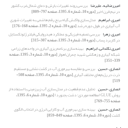
امیررضائیه، علیرضا
بررسی روند تغییرات بارش و دمای شمال‌غرب کشور
در نیم قرن اخیر
[دوره 10، شماره 6، 1395، صفحه 797-809]
امیری، ابراهیم
مدل‌سازی واکنش گیاه برنج رقم هاشمی به تغییرات شوری
آب آبیاری در طول دوره رشد
[دوره 10، شماره 2، 1395، صفحه 168-176]
امیری، زهرا
بررسی تصفیه فیزیکی و عملکرد هیدرولیکی فیلتر ژئوتکستایل
در کاربرد پساب
[دوره 10، شماره 3، 1395، صفحه 307-315]
امیری تکلدانی، ابراهیم
بهینه‌سازی برنامه‌ریزی آبیاری در واحد‌های زراعی
شبکه‌‌ آبیاری و زهکشی شهید چمران اهواز
[دوره 10، شماره 3، 1395، صفحه
339-351]
انصاری، حسین
بررسی و مقایسه بهره‌وری آب در کشت نشایی و مستقیم
ذرت در رژیم‌های مختلف آبیاری
[دوره 10، شماره 4، 1395، صفحه 508-
519]
انصاری، حسین
تحلیل عدم قطعیت در مدل‌سازی آب زیرزمینی با استفاده از
روش GLUE (مطالعه موردی: دشت بجنورد)
[دوره 10، شماره 6، 1395،
صفحه 755-769]
انصاری، حسین
بهینه سازی بهره‌وری آب و کارایی انرژی در انتخاب الگوی
کشت
[دوره 10، شماره 6، 1395، صفحه 849-859]
ب