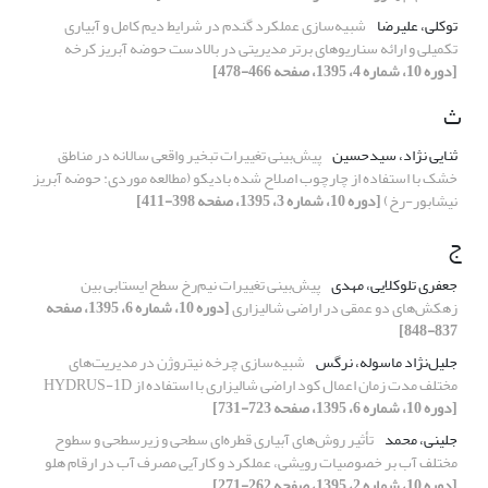
توکلی، علیرضا
شبیه‌سازی عملکرد گندم در شرایط دیم کامل و آبیاری
تکمیلی و ارائه سناریوهای برتر مدیریتی در بالادست حوضه آبریز کرخه
[دوره 10، شماره 4، 1395، صفحه 466-478]
ث
ثنایی نژاد، سیدحسین
پیش‌بینی تغییرات تبخیر واقعی سالانه در مناطق
خشک با استفاده از چارچوب اصلاح شده بادیکو (مطالعه موردی: حوضه آبریز
نیشابور-رخ)
[دوره 10، شماره 3، 1395، صفحه 398-411]
ج
جعفری تلوکلایی، مهدی
پیش‌بینی تغییرات نیم‌رخ سطح ایستابی بین
زهکش‌های دو عمقی در اراضی شالیزاری
[دوره 10، شماره 6، 1395، صفحه
837-848]
جلیل‌نژاد ماسوله، نرگس
شبیه‌سازی چرخه نیتروژن در مدیریت‌های
مختلف مدت زمان اعمال کود اراضی شالیزاری با استفاده از HYDRUS-1D
[دوره 10، شماره 6، 1395، صفحه 723-731]
جلینی، محمد
تأثیر روش‌های آبیاری قطره‌ای سطحی و زیرسطحی و سطوح
مختلف آب بر خصوصیات رویشی، عملکرد و کارآیی مصرف آب در ارقام هلو
[دوره 10، شماره 2، 1395، صفحه 262-271]