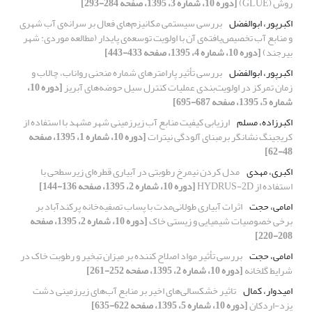
روش (GLUE)
[دوره 10، شماره 3، 1395، صفحه 284-293]
اکبرپور، ابوالفضل
بررسی سیستمی مکانیزم‌های فعال بر سرانه‌ی آب شهری
و منابع آب تخصیص‌یافته‌ی آن با اولویت توسعه‌ی پایدار (مطالعه موردی: شهر
بیرجند)
[دوره 10، شماره 4، 1395، صفحه 433-443]
اکبرپور، ابوالفضل
بررسی تأثیر پارامترهای شماره منحنی رواناب، چالاب و
زمان تمرکز در اولویت‌‌بندی عملیات کنترل سیل حوضه‌‌های آبریز
[دوره 10،
شماره 5، 1395، صفحه 687-695]
اکبرزاده، مسلم
ارزیابی کیفیت منابع آب زیرزمینی شهر مشهد با استفاده از
کریجینگ نشانگر برمبنای آلودگی نیترات
[دوره 10، شماره 1، 1395، صفحه
48-62]
اکبری، مهدی
مدل کردن نیمرخ رطوبتی در آبیاری قطره‌ای زیرسطحی با
استفاده از HYDRUS-2D
[دوره 10، شماره 2، 1395، صفحه 136-144]
امامی، حجت
اثرات آبیاری طولانی‌مدت با پساب تصفیه‌خانه پرکندآباد بر
برخی خصوصیات شیمیایی و زیستی خاک
[دوره 10، شماره 2، 1395، صفحه
208-220]
امامی، حجت
بررسی تأثیر مواد اصلاح کننده بر میزان تبخیر و رطوبت خاک در
شرایط گلخانه
[دوره 10، شماره 2، 1395، صفحه 252-261]
امیدوار، کمال
تاثیر خشکسالی‌های اخیر بر منابع آب‌های زیرزمینی دشت
یزد-اردکان
[دوره 10، شماره 5، 1395، صفحه 622-635]