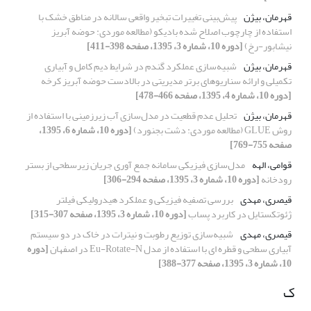
قهرمان، بیژن
پیش‌بینی تغییرات تبخیر واقعی سالانه در مناطق خشک با
استفاده از چارچوب اصلاح شده بادیکو (مطالعه موردی: حوضه آبریز
نیشابور-رخ)
[دوره 10، شماره 3، 1395، صفحه 398-411]
قهرمان، بیژن
شبیه‌سازی عملکرد گندم در شرایط دیم کامل و آبیاری
تکمیلی و ارائه سناریوهای برتر مدیریتی در بالادست حوضه آبریز کرخه
[دوره 10، شماره 4، 1395، صفحه 466-478]
قهرمان، بیژن
تحلیل عدم قطعیت در مدل‌سازی آب زیرزمینی با استفاده از
روش GLUE (مطالعه موردی: دشت بجنورد)
[دوره 10، شماره 6، 1395،
صفحه 755-769]
قوامی، الهه
مدل‌سازی فیزیکی سامانه جمع آوری جریان زیرسطحی از بستر
رودخانه
[دوره 10، شماره 3، 1395، صفحه 294-306]
قیصری، مهدی
بررسی تصفیه فیزیکی و عملکرد هیدرولیکی فیلتر
ژئوتکستایل در کاربرد پساب
[دوره 10، شماره 3، 1395، صفحه 307-315]
قیصری، مهدی
شبیه‌سازی توزیع رطوبت و نیترات در خاک در دو سیستم
آبیاری سطحی و قطره ای با استفاده از مدل Eu-Rotate-N در اصفهان
[دوره
10، شماره 3، 1395، صفحه 377-388]
ک