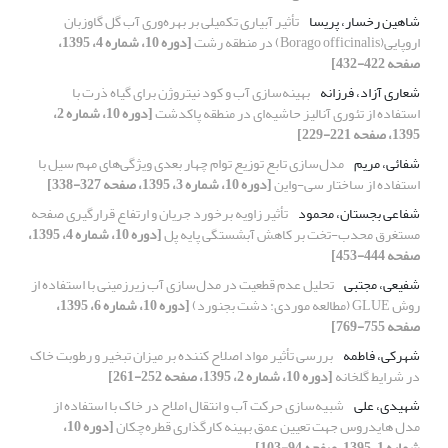
شاهین رخسار، پریسا
تأثیر آبیاری تکمیلی بر بهره‌وری آب گل گاوزبان
اروپایی(Borago officinalis) در منطقه رشت
[دوره 10، شماره 4، 1395،
صفحه 422-432]
شعاری آزاد، فرزانه
بهینه‌سازی آب و کود نیتروژن برای گیاه ذرت با
استفاده از تئوری آنالیز حاشیه‌ای در منطقه پاکدشت
[دوره 10، شماره 2،
1395، صفحه 221-229]
شفائی، مریم
مدل‌سازی تابع توزیع توام چهار بعدی ویژگی‌های مهم سیل با
استفاده از ساختار سی-واین
[دوره 10، شماره 3، 1395، صفحه 327-338]
شفاعی بجستان، محمود
تأثیر زاویه برخورد جریان و ارتفاع قرارگیری صفحه
مستغرق محدب-تخت بر کاهش آبشستگی پایه پل
[دوره 10، شماره 4، 1395،
صفحه 444-453]
شفیعی، مجتبی
تحلیل عدم قطعیت در مدل‌سازی آب زیرزمینی با استفاده از
روش GLUE (مطالعه موردی: دشت بجنورد)
[دوره 10، شماره 6، 1395،
صفحه 755-769]
شهرکی، فاطمه
بررسی تأثیر مواد اصلاح کننده بر میزان تبخیر و رطوبت خاک
در شرایط گلخانه
[دوره 10، شماره 2، 1395، صفحه 252-261]
شهیدی، علی
شبیه‌سازی حرکت آب و انتقال املاح در خاک با استفاده از
مدل هایدروس جهت تعیین عمق بهینه کارگذاری قطره‌چکان
[دوره 10،
شماره 1، 1395، صفحه 94-103]