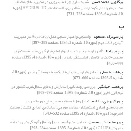
بیگلویی، محمدحسن
شبیه‌سازی چرخه نیتروژن در مدیریت‌های مختلف
مدت زمان اعمال کود اراضی شالیزاری با استفاده از HYDRUS-1D
[دوره
10، شماره 6، 1395، صفحه 723-731]
پ
پارسی‌نژاد، مسعود
واسنجی و اعتبارسنجی مدل AquaCrop در مدیریت
آبیاری غلات مهم
[دوره 10، شماره 3، 1395، صفحه 389-397]
پرچمی، لیلا
تأثیر زاویه برخورد جریان و ارتفاع قرارگیری صفحه مستغرق
محدب-تخت بر کاهش آبشستگی پایه پل
[دوره 10، شماره 4، 1395، صفحه
444-453]
پرهام، غلامعلی
تحلیل فراوانی جریان‌های کمینه حوضه آبریز دز
[دوره 10،
شماره 5، 1395، صفحه 660-673]
پرهمت، جهانگیر
بررسی روند تغییرات بارش و دمای شمال‌غرب کشور در
نیم قرن اخیر
[دوره 10، شماره 6، 1395، صفحه 797-809]
پرورش ریزی، عاطفه
تحلیل هزینه- فایده پمپ‌های دور متغیر در
سامانه‌های آبیاری تحت‌فشار (مطالعه موردی: سامانه‌ی آبیاری کشت و صنعت
اشرفیه)
[دوره 10، شماره 4، 1395، صفحه 532-543]
پوررضا بیلندی، محسن
تحلیل عدم قطعیت مدل انتقال آلودگی در رودخانه
به روش (GLUE)
[دوره 10، شماره 3، 1395، صفحه 284-293]