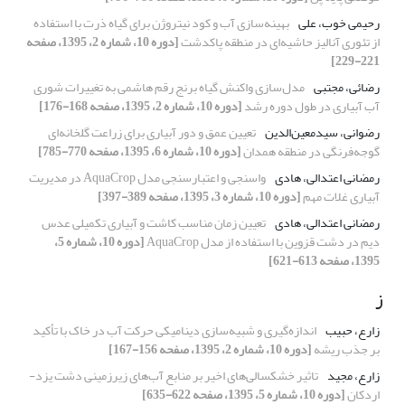
رحیمی خوب، علی
بهینه‌سازی آب و کود نیتروژن برای گیاه ذرت با استفاده
از تئوری آنالیز حاشیه‌ای در منطقه پاکدشت
[دوره 10، شماره 2، 1395، صفحه
221-229]
رضائی، مجتبی
مدل‌سازی واکنش گیاه برنج رقم هاشمی به تغییرات شوری
آب آبیاری در طول دوره رشد
[دوره 10، شماره 2، 1395، صفحه 168-176]
رضوانی، سیدمعین‌الدین
تعیین عمق و دور آبیاری برای زراعت گلخانه‌ای
گوجه‌فرنگی در منطقه همدان
[دوره 10، شماره 6، 1395، صفحه 770-785]
رمضانی اعتدالی، هادی
واسنجی و اعتبارسنجی مدل AquaCrop در مدیریت
آبیاری غلات مهم
[دوره 10، شماره 3، 1395، صفحه 389-397]
رمضانی اعتدالی، هادی
تعیین زمان مناسب کاشت و آبیاری تکمیلی عدس
دیم در دشت قزوین با استفاده از مدل AquaCrop
[دوره 10، شماره 5،
1395، صفحه 613-621]
ز
زارع، حبیب
اندازه‌گیری و شبیه‌سازی دینامیکی حرکت آب در خاک با تأکید
بر جذب ریشه
[دوره 10، شماره 2، 1395، صفحه 156-167]
زارع، مجید
تاثیر خشکسالی‌های اخیر بر منابع آب‌های زیرزمینی دشت یزد-
اردکان
[دوره 10، شماره 5، 1395، صفحه 622-635]