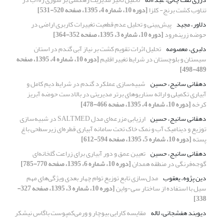
تناوب کشت برنج- کلزا
[دوره 10، شماره 4، 1395، صفحه 520-531]
دلاور، مجید
پیش‌بینی و تحلیل عدم قطعیت تغییرات کاربری اراضی در
حوضه زرینه‌رود
[دوره 10، شماره 3، 1395، صفحه 352-364]
دلبری، معصومه
تحلیل اثرات تقویم کشت بر نیاز آبی گندم در استان
سیستان و بلوچستان در شرایط تغییر اقلیم
[دوره 10، شماره 4، 1395، صفحه
489-498]
دهقانی سانیج، حسین
شبیه‌سازی عملکرد گندم در شرایط دیم کامل و
آبیاری تکمیلی و ارائه سناریوهای برتر مدیریتی در بالادست حوضه آبریز
کرخه
[دوره 10، شماره 4، 1395، صفحه 466-478]
دهقانی سانیج، حسین
ارزیابی مزرعه‌ای مدل SALTMED در شبیه‌سازی
توزیع و دینامیک آب و نمک خاک تحت سامانه آبیاری قطره‌ای زیرسطحی باغ
پسته
[دوره 10، شماره 5، 1395، صفحه 594-612]
دهقانی سانیج، حسین
تعیین عمق و دور آبیاری برای زراعت گلخانه‌ای
گوجه‌فرنگی در منطقه همدان
[دوره 10، شماره 6، 1395، صفحه 770-785]
دین پژوه، یعقوب
مدل‌سازی تابع توزیع توام چهار بعدی ویژگی‌های مهم
سیل با استفاده از ساختار سی-واین
[دوره 10، شماره 3، 1395، صفحه 327-
338]
دیوبند هفشجانی، لاله
مقایسه کارایی بیوچار و ورمی‌کمپوست باگاس نیشکر