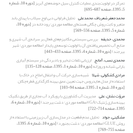
تمرکز در اولویت‌‌بندی عملیات کنترل سیل حوضه‌‌های آبریز
[دوره 10، شماره
5، 1395، صفحه 687-695]
محمدجعفرشعرباف، محمدعلی
تحلیل فراوانی دبی اوج سیلاب‌ با پهنای باند
متغیر و ثابت روش چگالی هسته‌ای مطالعه موردی: رودخانه دز
[دوره 10،
شماره 5، 1395، صفحه 556-569]
محمدی، حدیقه
بررسی سیستمی مکانیزم‌های فعال بر سرانه‌ی آب شهری و
منابع آب تخصیص‌یافته‌ی آن با اولویت توسعه‌ی پایدار (مطالعه موردی: شهر
بیرجند)
[دوره 10، شماره 4، 1395، صفحه 433-443]
محمدی نسب، آمانج
ارزیابی تلفات تبخیر و بادبردگی در سیستم آبیاری
بارانی شبانه و روزانه
[دوره 10، شماره 1، 1395، صفحه 128-135]
مرادی کشکولی، شهلا
شبیه‌سازی حرکت آب و انتقال املاح در خاک با
استفاده از مدل هایدروس جهت تعیین عمق بهینه کارگذاری قطره‌چکان
[دوره 10، شماره 1، 1395، صفحه 94-103]
مروّت نشان، علی
مدیریت آب کشاورزی با رویکرد آب مجازی از طریق تکنیک
بهینه‌سازی ژنتیک (GA)(مطالعه موردی: دشت بیرجند)
[دوره 10، شماره 6،
1395، صفحه 714-722]
مشکینی، جواد
تحلیل عدم قطعیت در مدل‌سازی آب زیرزمینی با استفاده از
روش GLUE (مطالعه موردی: دشت بجنورد)
[دوره 10، شماره 6، 1395،
صفحه 755-769]