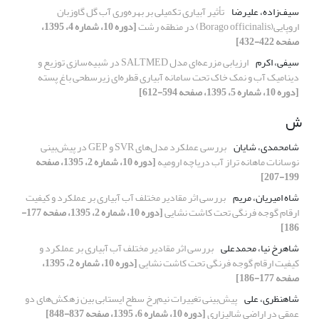
سیف‌زاده، علیرضا
تأثیر آبیاری تکمیلی بر بهره‌وری آب گل گاوزبان
اروپایی(Borago officinalis) در منطقه رشت
[دوره 10، شماره 4، 1395،
صفحه 422-432]
سیفی، اکرم
ارزیابی مزرعه‌ای مدل SALTMED در شبیه‌سازی توزیع و
دینامیک آب و نمک خاک تحت سامانه آبیاری قطره‌ای زیرسطحی باغ پسته
[دوره 10، شماره 5، 1395، صفحه 594-612]
ش
شامحمدی، شایان
بررسی عملکرد مدل‌های SVR و GEP در پیش‌بینی
نوسانات ماهانه تراز آب دریاچه ارومیه
[دوره 10، شماره 2، 1395، صفحه
199-207]
شاه امیریان، مریم
بررسی اثر مقادیر مختلف آب آبیاری بر عملکرد و کیفیت
ارقام گوجه فرنگی تحت کاشت نشایی
[دوره 10، شماره 2، 1395، صفحه 177-
186]
شاهرخ نیا، محمدعلی
بررسی اثر مقادیر مختلف آب آبیاری بر عملکرد و
کیفیت ارقام گوجه فرنگی تحت کاشت نشایی
[دوره 10، شماره 2، 1395،
صفحه 177-186]
شاهنظری، علی
پیش‌بینی تغییرات نیم‌رخ سطح ایستابی بین زهکش‌های دو
عمقی در اراضی شالیزاری
[دوره 10، شماره 6، 1395، صفحه 837-848]