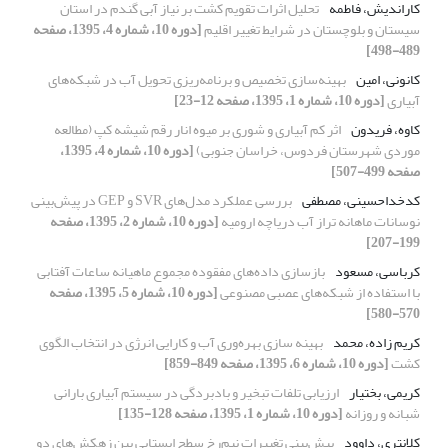
کاراندیش، فاطمه
تحلیل اثرات تقویم کشت بر نیاز آبی گندم در استان
سیستان و بلوچستان در شرایط تغییر اقلیم
[دوره 10، شماره 4، 1395، صفحه
489-498]
کانونی، امین
بهینه‌سازی تخصیص و برنامه‌ریزی تحویل آب در شبکه‌های
آبیاری
[دوره 10، شماره 1، 1395، صفحه 12-23]
کاوه، فریدون
اثر کم آبیاری و شوری بر میوه انار رقم شیشه کپ (مطالعه
موردی شهرستان فردوس، خراسان جنوبی)
[دوره 10، شماره 4، 1395،
صفحه 499-507]
کدخداحسینی، مصطفی
بررسی عملکرد مدل‌های SVR و GEP در پیش‌بینی
نوسانات ماهانه تراز آب دریاچه ارومیه
[دوره 10، شماره 2، 1395، صفحه
199-207]
کرباسی، مسعود
بازسازی داده‌های مفقوده مجموع ماهیانه ساعات آفتابی
با استفاده از شبکه‌های عصبی مصنوعی
[دوره 10، شماره 5، 1395، صفحه
570-580]
کریم زاده، محمد
بهینه سازی بهره‌وری آب و کارایی انرژی در انتخاب الگوی
کشت
[دوره 10، شماره 6، 1395، صفحه 849-859]
کریمی، بختیار
ارزیابی تلفات تبخیر و بادبردگی در سیستم آبیاری بارانی
شبانه و روزانه
[دوره 10، شماره 1، 1395، صفحه 128-135]
کلانتری، داوود
پیش‌بینی تغییرات نیم‌رخ سطح ایستابی بین زهکش‌های دو