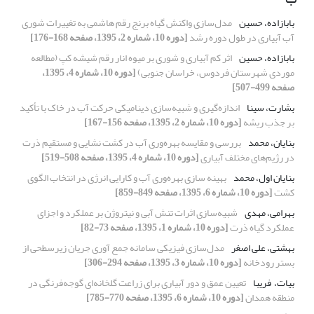
بابازاده، حسین
مدل‌سازی واکنش گیاه برنج رقم هاشمی به تغییرات شوری
آب آبیاری در طول دوره رشد
[دوره 10، شماره 2، 1395، صفحه 168-176]
بابازاده، حسین
اثر کم آبیاری و شوری بر میوه انار رقم شیشه کپ (مطالعه
موردی شهرستان فردوس، خراسان جنوبی)
[دوره 10، شماره 4، 1395،
صفحه 499-507]
بشارت، سینا
اندازه‌گیری و شبیه‌سازی دینامیکی حرکت آب در خاک با تأکید
بر جذب ریشه
[دوره 10، شماره 2، 1395، صفحه 156-167]
بنایان، محمد
بررسی و مقایسه بهره‌وری آب در کشت نشایی و مستقیم ذرت
در رژیم‌های مختلف آبیاری
[دوره 10، شماره 4، 1395، صفحه 508-519]
بنایان اول، محمد
بهینه سازی بهره‌وری آب و کارایی انرژی در انتخاب الگوی
کشت
[دوره 10، شماره 6، 1395، صفحه 849-859]
بهرامی، مهدی
شبیه‌سازی اثرات تنش آبی و نیتروژن بر عملکرد و اجزای
عملکرد گیاه ذرت
[دوره 10، شماره 1، 1395، صفحه 73-82]
بهشتی، علی اصغر
مدل‌سازی فیزیکی سامانه جمع آوری جریان زیرسطحی از
بستر رودخانه
[دوره 10، شماره 3، 1395، صفحه 294-306]
بیات، ‌ فریبا
تعیین عمق و دور آبیاری برای زراعت گلخانه‌ای گوجه‌فرنگی در
منطقه همدان
[دوره 10، شماره 6، 1395، صفحه 770-785]