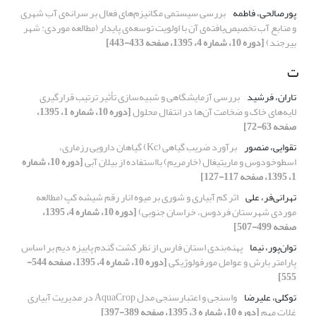
پورصالحی، فاطمه
بررسی سیستمی مکانیزم‌های فعال بر سرانه‌ی آب شهری
و منابع آب تخصیص‌یافته‌ی آن با اولویت توسعه‌ی پایدار (مطالعه موردی: شهر
بیرجند)
[دوره 10، شماره 4، 1395، صفحه 433-443]
ت
تاران، فرشید
بررسی آزمایشگاهی و شبیه‌سازی تأثیر ترتیب قرارگیری
لایه‌های خاک و ضخامت آن‌ها در انتقال محلول
[دوره 10، شماره 1، 1395،
صفحه 63-72]
تقوایی، منصور
برآورد ضریب گیاهی (Kc) گیاهان دارویی رزماری،
اسطوخودوس و ماریتیغال (خارمریم) بااستفاده از بیلان آبی
[دوره 10، شماره
1، 1395، صفحه 117-127]
تهرانی‌فر، علی
اثر کم آبیاری و شوری بر میوه انار رقم شیشه کپ (مطالعه
موردی شهرستان فردوس، خراسان جنوبی)
[دوره 10، شماره 4، 1395،
صفحه 499-507]
توان‌پور، نیما
پهنه‌بندی استان فارس از نظر کشت گندم پاییزه دیم بر اساس
پارامتر بارش و عوامل مورفولوژیکی
[دوره 10، شماره 4، 1395، صفحه 544-
555]
توکلی، علیرضا
واسنجی و اعتبارسنجی مدل AquaCrop در مدیریت آبیاری
غلات مهم
[دوره 10، شماره 3، 1395، صفحه 389-397]