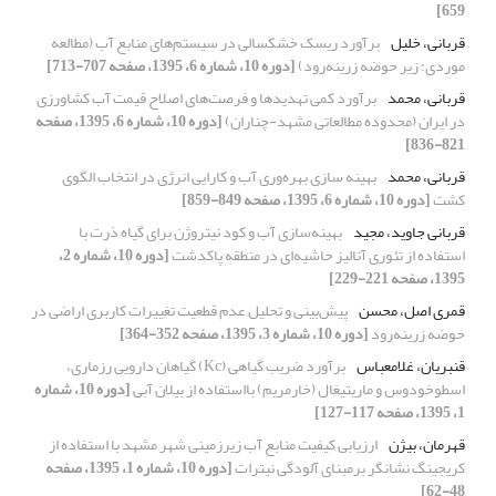
659]
قربانی، خلیل
برآورد ریسک خشکسالی در سیستم‌های منابع آب (مطالعه
موردی: زیر حوضه زرینه‌رود)
[دوره 10، شماره 6، 1395، صفحه 707-713]
قربانی، محمد
برآورد کمی تهدیدها و فرصت‌های اصلاح قیمت آب کشاورزی
در ایران (محدوده مطالعاتی مشهد-چناران)
[دوره 10، شماره 6، 1395، صفحه
821-836]
قربانی، محمد
بهینه سازی بهره‌وری آب و کارایی انرژی در انتخاب الگوی
کشت
[دوره 10، شماره 6، 1395، صفحه 849-859]
قربانی جاوید، مجید
بهینه‌سازی آب و کود نیتروژن برای گیاه ذرت با
استفاده از تئوری آنالیز حاشیه‌ای در منطقه پاکدشت
[دوره 10، شماره 2،
1395، صفحه 221-229]
قمری اصل، محسن
پیش‌بینی و تحلیل عدم قطعیت تغییرات کاربری اراضی در
حوضه زرینه‌رود
[دوره 10، شماره 3، 1395، صفحه 352-364]
قنبریان، غلامعباس
برآورد ضریب گیاهی (Kc) گیاهان دارویی رزماری،
اسطوخودوس و ماریتیغال (خارمریم) بااستفاده از بیلان آبی
[دوره 10، شماره
1، 1395، صفحه 117-127]
قهرمان، بیژن
ارزیابی کیفیت منابع آب زیرزمینی شهر مشهد با استفاده از
کریجینگ نشانگر برمبنای آلودگی نیترات
[دوره 10، شماره 1، 1395، صفحه
48-62]