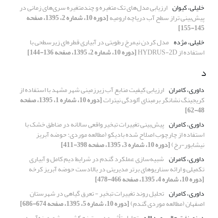
خلیلی، کیوان
ارزیابی مدل‌های تک متغیره و چندمتغیره سری‌های زمانی در
پیش‌بینی تراز سطح آب دریاچه ارومیه
[دوره 10، شماره 2، 1395، صفحه
145-155]
خلیلی، مژده
مدل کردن نیمرخ رطوبتی در آبیاری قطره‌ای زیرسطحی با
استفاده از HYDRUS-2D
[دوره 10، شماره 2، 1395، صفحه 136-144]
د
داوری، کامران
ارزیابی کیفیت منابع آب زیرزمینی شهر مشهد با استفاده از
کریجینگ نشانگر برمبنای آلودگی نیترات
[دوره 10، شماره 1، 1395، صفحه
48-62]
داوری، کامران
پیش‌بینی تغییرات تبخیر واقعی سالانه در مناطق خشک با
استفاده از چارچوب اصلاح شده بادیکو (مطالعه موردی: حوضه آبریز
نیشابور-رخ)
[دوره 10، شماره 3، 1395، صفحه 398-411]
داوری، کامران
شبیه‌سازی عملکرد گندم در شرایط دیم کامل و آبیاری
تکمیلی و ارائه سناریوهای برتر مدیریتی در بالادست حوضه آبریز کرخه
[دوره 10، شماره 4، 1395، صفحه 466-478]
داوری، کامران
تحلیل روند تغییرات تبخیر - تعرق گیاهی در شهرستان
اصفهان (مطالعه موردی گندم)
[دوره 10، شماره 5، 1395، صفحه 674-686]
درزی نفت چالی، عبد االه
تحلیل تأثیر مدیریت زهکشی بر شوری زه‌آب در