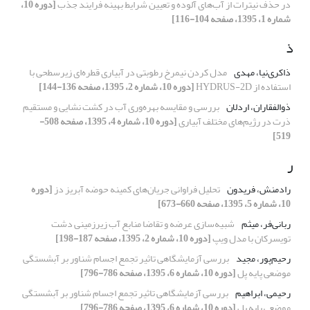
در حذف نیترات از آب‌های آلوده و تعیین شرایط بهینه فرایند جذب
[دوره 10،
شماره 1، 1395، صفحه 104-116]
ذ
ذاکری‌نیا، مهدی
مدل کردن نیمرخ رطوبتی در آبیاری قطره‌ای زیرسطحی با
استفاده از HYDRUS-2D
[دوره 10، شماره 2، 1395، صفحه 136-144]
ذوالفقاران، اردلان
بررسی و مقایسه بهره‌وری آب در کشت نشایی و مستقیم
ذرت در رژیم‌های مختلف آبیاری
[دوره 10، شماره 4، 1395، صفحه 508-
519]
ر
رادمنش، فریدون
تحلیل فراوانی جریان‌های کمینه حوضه آبریز دز
[دوره
10، شماره 5، 1395، صفحه 660-673]
ربانی‌فر، میثم
شبیه‌سازی عرضه و تقاضا منابع آب زیرزمینی دشت
تویسرکان با مدل ویپ
[دوره 10، شماره 2، 1395، صفحه 187-198]
رحیم‌پور، مجید
بررسی آزمایشگاهی تاثیر تجمع اجسام شناور بر آبشستگی
موضعی پایه پل
[دوره 10، شماره 6، 1395، صفحه 786-796]
رحیمی، ابراهیم
بررسی آزمایشگاهی تاثیر تجمع اجسام شناور بر آبشستگی
موضعی پایه پل
[دوره 10، شماره 6، 1395، صفحه 786-796]