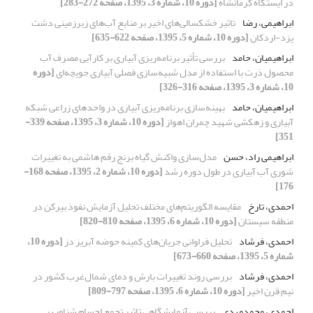
در ایستگاه کرمانشاه
[دوره 10، شماره 3، 1395، صفحه 272-283]
ابراهیمی، رضا
تاثیر خشکسالی‌های اخیر بر منابع آب‌های زیرزمینی دشت
یزد-اردکان
[دوره 10، شماره 5، 1395، صفحه 622-635]
ابراهیمیان، حامد
بررسی تأثیر برنامه‌ریزی آبیاری بر کارآیی مصرف آب
محصول ذرت با استفاده از مدل شبیه‌سازی فصلی آبیاری جویچه‌ای
[دوره
10، شماره 3، 1395، صفحه 316-326]
ابراهیمیان، حامد
بهینه‌سازی برنامه‌ریزی آبیاری در واحد‌های زراعی شبکه‌‌
آبیاری و زهکشی شهید چمران اهواز
[دوره 10، شماره 3، 1395، صفحه 339-
351]
ابراهیمی راد، حسن
مدل‌سازی واکنش گیاه برنج رقم هاشمی به تغییرات
شوری آب آبیاری در طول دوره رشد
[دوره 10، شماره 2، 1395، صفحه 168-
176]
احمدی، تارخ
مقایسه الگوریتم‌های مختلف تحلیل آزمایش نفوذ بیرکن در
منطقه سیستان
[دوره 10، شماره 6، 1395، صفحه 810-820]
احمدی، فرشاد
تحلیل فراوانی جریان‌های کمینه حوضه آبریز دز
[دوره 10،
شماره 5، 1395، صفحه 660-673]
احمدی، فرشاد
بررسی روند تغییرات بارش و دمای شمال‌غرب کشور در
نیم قرن اخیر
[دوره 10، شماره 6، 1395، صفحه 797-809]
احمدی، محمد‌مهدی
بررسی آزمایشگاهی تاثیر تجمع اجسام شناور بر