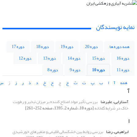
نمایه نویسندگان
همه دوره ها
دوره 20
دوره 19
دوره 18
دوره 17
دوره 16
دوره 15
دوره 14
دوره 13
دوره 12
دوره 11
دوره 10
دوره 9
دوره 8
همه
آ
ا
ب
پ
ت
ث
ج
چ
ح
خ
د
ذ
ر
ز
ژ
س
آ
آستارایی، علیرضا
بررسی تأثیر مواد اصلاح کننده بر میزان تبخیر و رطوبت
خاک در شرایط گلخانه
[دوره 10، شماره 2، 1395، صفحه 252-261]
ا
ابراهیمی، رضا
بررسی روابط بین خشکسالی اقلیمی و متغیرهای خورشیدی