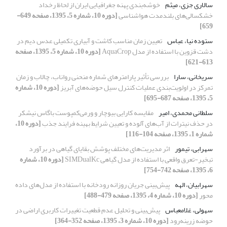
سالاری جزی، میثم
خوشه‌بندی پهنه جغرافیایی ایران از لحاظ رخداد
خشکسالی‌های بلند‌مدت هواشناسی
[دوره 10، شماره 5، 1395، صفحه 649-
659]
ستوده ‏نیا، عباس
تعیین زمان مناسب کاشت و آبیاری تکمیلی عدس دیم در
دشت قزوین با استفاده از مدل AquaCrop
[دوره 10، شماره 5، 1395، صفحه
613-621]
سریخانی، سارا
بررسی تأثیر پارامترهای شماره منحنی رواناب، چالاب و زمان
تمرکز در اولویت‌‌بندی عملیات کنترل سیل حوضه‌‌های آبریز
[دوره 10، شماره
5، 1395، صفحه 687-695]
سلطانی محمدی، امیر
مقایسه کارایی بیوچار و ورمی‌کمپوست باگاس نیشکر
در حذف نیترات از آب‌های آلوده و تعیین شرایط بهینه فرایند جذب
[دوره 10،
شماره 1، 1395، صفحه 104-116]
سهرابی، تیمور
اثر مدیریت‌های مختلف پوشش بقایای گیاهی در برآورد
تبخیر-تعرق واقعی با استفاده از مدل گیاهی SIMDualKc
[دوره 10، شماره
6، 1395، صفحه 742-754]
سهرابیان، الهه
پیش‌بینی جریان روزانه رودخانه با استفاده از مدل‌های داده
محور
[دوره 10، شماره 4، 1395، صفحه 479-488]
سهولی، غلامعباس
پیش‌بینی و تحلیل عدم قطعیت تغییرات کاربری اراضی در
حوضه زرینه‌رود
[دوره 10، شماره 3، 1395، صفحه 352-364]