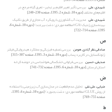
شهیدی، علی
بررسی تأثیر تغییر اقلیم بر تبخیر- تعرق گیاه مرجع در
اقلیم‌های مختلف
[دوره 10، شماره 2، 1395، صفحه 230-240]
شهیدی، علی
مدیریت آب کشاورزی با رویکرد آب مجازی از طریق تکنیک
بهینه‌سازی ژنتیک (GA)(مطالعه موردی: دشت بیرجند)
[دوره 10، شماره 6،
1395، صفحه 714-722]
ص
صادقی نظر آبادی، هومن
بررسی تصفیه فیزیکی و عملکرد هیدرولیکی فیلتر
ژئوتکستایل در کاربرد پساب
[دوره 10، شماره 3، 1395، صفحه 307-315]
صدیقی، حسین
بررسی فراوانی خشکسالی هواشناسی در حوضه کرخه
استان لرستان
[دوره 10، شماره 6، 1395، صفحه 732-741]
ض
ضیایی، علی نقی
تحلیل عدم قطعیت در مدل‌سازی آب زیرزمینی با استفاده
از روش GLUE (مطالعه موردی: دشت بجنورد)
[دوره 10، شماره 6، 1395،
صفحه 755-769]
ط