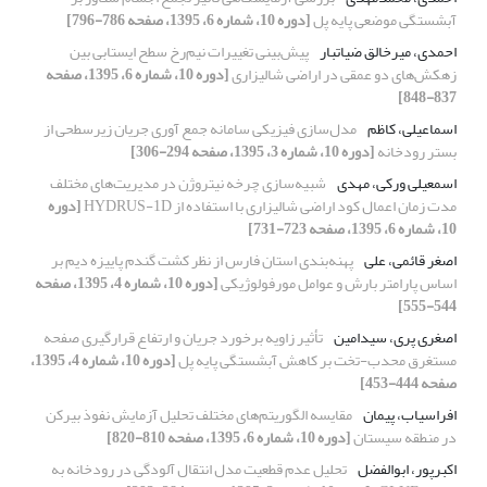
آبشستگی موضعی پایه پل
[دوره 10، شماره 6، 1395، صفحه 786-796]
احمدی، میرخالق ضیاتبار
پیش‌بینی تغییرات نیم‌رخ سطح ایستابی بین
زهکش‌های دو عمقی در اراضی شالیزاری
[دوره 10، شماره 6، 1395، صفحه
837-848]
اسماعیلی، کاظم
مدل‌سازی فیزیکی سامانه جمع آوری جریان زیرسطحی از
بستر رودخانه
[دوره 10، شماره 3، 1395، صفحه 294-306]
اسمعیلی ورکی، مهدی
شبیه‌سازی چرخه نیتروژن در مدیریت‌های مختلف
مدت زمان اعمال کود اراضی شالیزاری با استفاده از HYDRUS-1D
[دوره
10، شماره 6، 1395، صفحه 723-731]
اصغر قائمی، علی
پهنه‌بندی استان فارس از نظر کشت گندم پاییزه دیم بر
اساس پارامتر بارش و عوامل مورفولوژیکی
[دوره 10، شماره 4، 1395، صفحه
544-555]
اصغری پری، سیدامین
تأثیر زاویه برخورد جریان و ارتفاع قرارگیری صفحه
مستغرق محدب-تخت بر کاهش آبشستگی پایه پل
[دوره 10، شماره 4، 1395،
صفحه 444-453]
افراسیاب، پیمان
مقایسه الگوریتم‌های مختلف تحلیل آزمایش نفوذ بیرکن
در منطقه سیستان
[دوره 10، شماره 6، 1395، صفحه 810-820]
اکبرپور، ابوالفضل
تحلیل عدم قطعیت مدل انتقال آلودگی در رودخانه به