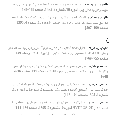
طاهری تیزرو، عبدالله
شبیه‌سازی عرضه و تقاضا منابع آب زیرزمینی دشت
تویسرکان با مدل ویپ
[دوره 10، شماره 2، 1395، صفحه 187-198]
طاوسی، مجتبی
اثر کم آبیاری و شوری بر میوه انار رقم شیشه کپ (مطالعه
موردی شهرستان فردوس، خراسان جنوبی)
[دوره 10، شماره 4، 1395،
صفحه 499-507]
ع
عابدینی، مریم
تحلیل عدم قطعیت در مدل‌سازی آب زیرزمینی با استفاده از
روش GLUE (مطالعه موردی: دشت بجنورد)
[دوره 10، شماره 6، 1395،
صفحه 755-769]
عباسپور، اکرم
بررسی خصوصیات پرش هیدرولیکی در حوضچه آرامش
واگرا با بستر زبر مکعب مستطیلی
[دوره 10، شماره 5، 1395، صفحه 636-
648]
عباسی، فریبرز
مقایسه کارایی بیوچار و ورمی‌کمپوست باگاس نیشکر در
حذف نیترات از آب‌های آلوده و تعیین شرایط بهینه فرایند جذب
[دوره 10،
شماره 1، 1395، صفحه 104-116]
عباسی، فریبرز
مدل کردن نیمرخ رطوبتی در آبیاری قطره‌ای زیرسطحی با
استفاده از HYDRUS-2D
[دوره 10، شماره 2، 1395، صفحه 136-144]