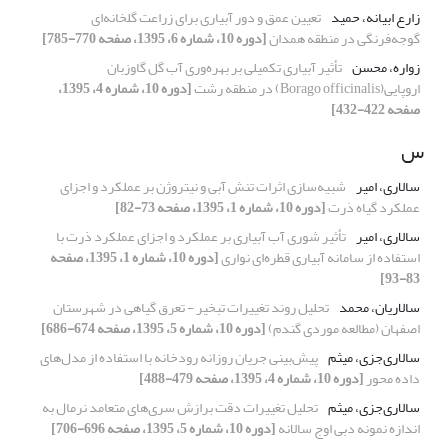
زارع ابیانه، حمید
تعیین عمق و دور آبیاری برای زراعت گلخانه‌ای
گوجه‌فرنگی در منطقه همدان
[دوره 10، شماره 6، 1395، صفحه 770-785]
زواره، محسن
تأثیر آبیاری تکمیلی بر بهره‌وری آب گل گاوزبان
اروپایی(Borago officinalis) در منطقه رشت
[دوره 10، شماره 4، 1395،
صفحه 422-432]
س
سالاری، امیر
شبیه‌سازی اثرات تنش آبی و نیتروژن بر عملکرد و اجزای
عملکرد گیاه ذرت
[دوره 10، شماره 1، 1395، صفحه 73-82]
سالاری، امیر
تأثیر شوری آب آبیاری بر عملکرد و اجزای عملکرد ذرت با
استفاده از سامانه آبیاری قطره‌ای نواری
[دوره 10، شماره 1، 1395، صفحه
83-93]
سالاریان، محمد
تحلیل روند تغییرات تبخیر - تعرق گیاهی در شهرستان
اصفهان (مطالعه موردی گندم)
[دوره 10، شماره 5، 1395، صفحه 674-686]
سالاری‌جزی، میثم
پیش‌بینی جریان روزانه رودخانه با استفاده از مدل‌های
داده محور
[دوره 10، شماره 4، 1395، صفحه 479-488]
سالاری‌جزی، میثم
تحلیل تغییرات دقت برازش سری‌های متعامد نرمال به
اندازه نمونه دبی اوج سالانه
[دوره 10، شماره 5، 1395، صفحه 696-706]