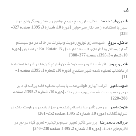
ف
فاخری فرد، احمد
مدل‌سازی تابع توزیع توام چهار بعدی ویژگی‌های مهم
سیل با استفاده از ساختار سی-واین
[دوره 10، شماره 3، 1395، صفحه 327-
338]
فاضل، فروغ
شبیه‌سازی توزیع رطوبت و نیترات در خاک در دو سیستم
آبیاری سطحی و قطره ای با استفاده از مدل Eu-Rotate-N در اصفهان
[دوره
10، شماره 3، 1395، صفحه 377-388]
فتحی، پرویز
اثر شستشو بر مسدود شدن قطره‌چکان‌ها ‌در شرایط استفاده
از فاضلاب تصفیه شده شهر سنندج
[دوره 10، شماره 1، 1395، صفحه 1-
11]
فتوت، امیر
اثرات آبیاری طولانی‌مدت با پساب تصفیه‌خانه پرکندآباد بر
برخی خصوصیات شیمیایی و زیستی خاک
[دوره 10، شماره 2، 1395، صفحه
208-220]
فتوت، امیر
بررسی تأثیر مواد اصلاح کننده بر میزان تبخیر و رطوبت خاک در
شرایط گلخانه
[دوره 10، شماره 2، 1395، صفحه 252-261]
فرزانه، محمدرضا
بررسی تأثیر تغییر اقلیم بر تبخیر- تعرق گیاه مرجع در
اقلیم‌های مختلف
[دوره 10، شماره 2، 1395، صفحه 230-240]