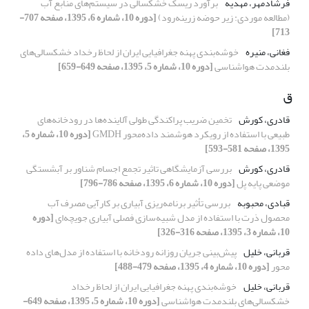
فرشادمهر، مهدیه
برآورد ریسک خشکسالی در سیستم‌های منابع آب
(مطالعه موردی: زیر حوضه زرینه‌رود)
[دوره 10، شماره 6، 1395، صفحه 707-
713]
فغانی، منیره
خوشه‌بندی پهنه جغرافیایی ایران از لحاظ رخداد خشکسالی‌های
بلند‌مدت هواشناسی
[دوره 10، شماره 5، 1395، صفحه 649-659]
ق
قادری، کورش
تخمین ضریب پراکندگی طولی آلاینده‌ها در رودخانه‌های
طبیعی با استفاده از رویکرد هوشمند داده‌محور GMDH
[دوره 10، شماره 5،
1395، صفحه 581-593]
قادری، کورش
بررسی آزمایشگاهی تاثیر تجمع اجسام شناور بر آبشستگی
موضعی پایه پل
[دوره 10، شماره 6، 1395، صفحه 786-796]
قبادی، محبوبه
بررسی تأثیر برنامه‌ریزی آبیاری بر کارآیی مصرف آب
محصول ذرت با استفاده از مدل شبیه‌سازی فصلی آبیاری جویچه‌ای
[دوره
10، شماره 3، 1395، صفحه 316-326]
قربانی، خلیل
پیش‌بینی جریان روزانه رودخانه با استفاده از مدل‌های داده
محور
[دوره 10، شماره 4، 1395، صفحه 479-488]
قربانی، خلیل
خوشه‌بندی پهنه جغرافیایی ایران از لحاظ رخداد
خشکسالی‌های بلند‌مدت هواشناسی
[دوره 10، شماره 5، 1395، صفحه 649-