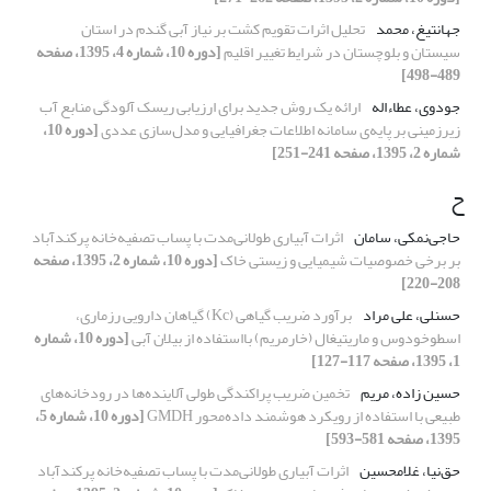
جهانتیغ، محمد
تحلیل اثرات تقویم کشت بر نیاز آبی گندم در استان
سیستان و بلوچستان در شرایط تغییر اقلیم
[دوره 10، شماره 4، 1395، صفحه
489-498]
جودوی، عطاءاله
ارائه یک روش جدید برای ارزیابی ریسک آلودگی منابع آب
زیرزمینی بر پایه‌ی سامانه اطلاعات جغرافیایی و مدل‌سازی عددی
[دوره 10،
شماره 2، 1395، صفحه 241-251]
ح
حاجی‌نمکی، سامان
اثرات آبیاری طولانی‌مدت با پساب تصفیه‌خانه پرکندآباد
بر برخی خصوصیات شیمیایی و زیستی خاک
[دوره 10، شماره 2، 1395، صفحه
208-220]
حسن‎لی، علی مراد
برآورد ضریب گیاهی (Kc) گیاهان دارویی رزماری،
اسطوخودوس و ماریتیغال (خارمریم) بااستفاده از بیلان آبی
[دوره 10، شماره
1، 1395، صفحه 117-127]
حسین زاده، مریم
تخمین ضریب پراکندگی طولی آلاینده‌ها در رودخانه‌های
طبیعی با استفاده از رویکرد هوشمند داده‌محور GMDH
[دوره 10، شماره 5،
1395، صفحه 581-593]
حق‌نیا، غلامحسین
اثرات آبیاری طولانی‌مدت با پساب تصفیه‌خانه پرکندآباد