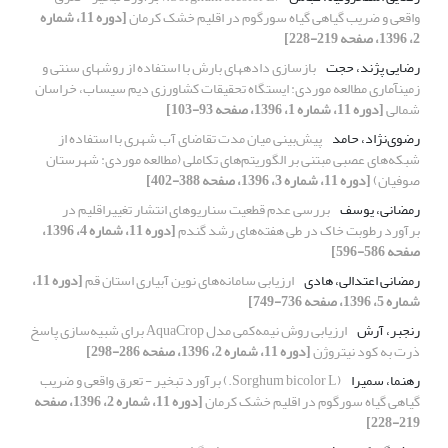
واقعی و ضریب گیاهی گیاه سورگوم در اقلیم خشک کرمان
[دوره 11، شماره
2، 1396، صفحه 219-228]
رضایی پژند، حجت
بازسازی دادههای بارش با استفاده از روشهای سنتی و
زمینآماری مطالعه موردی: ایستگاه تحقیقات کشاورزی دیم سیساب، خراسان
شمالی
[دوره 11، شماره 1، 1396، صفحه 93-103]
رضوی‌نژاد، حامد
پیش‌بینی میان مدت تقاضای آب شهری با استفاده از
شبکه‌های عصبی مبتنی بر الگوریتم‌های تکاملی (مطالعه موردی: شهرستان
صوفیان)
[دوره 11، شماره 3، 1396، صفحه 388-402]
رمضانی، یوسف
بررسی عدم قطعیت سناریوهای انتشار تغییراقلیم در
برآورد رطوبت خاک در طی هفته‌های رشد گندم
[دوره 11، شماره 4، 1396،
صفحه 586-596]
رمضانی اعتدالی، هادی
ارزیابی سامانه‌های نوین آبیاری استان قم
[دوره 11،
شماره 5، 1396، صفحه 736-749]
رنجبر، آرش
ارزیابی روش نیمه‌کمی مدل AquaCrop برای شبیه‌سازی پاسخ
ذرت به کود نیتروژن
[دوره 11، شماره 2، 1396، صفحه 286-298]
رهنما، سمیرا
(Sorghum bicolor L.) برآورد تبخیر - تعرق واقعی و ضریب
گیاهی گیاه سورگوم در اقلیم خشک کرمان
[دوره 11، شماره 2، 1396، صفحه
219-228]