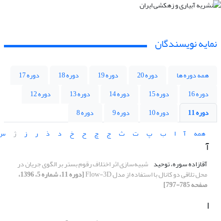
نمایه نویسندگان
همه دوره ها
دوره 20
دوره 19
دوره 18
دوره 17
دوره 16
دوره 15
دوره 14
دوره 13
دوره 12
دوره 11
دوره 10
دوره 9
دوره 8
همه
آ
ا
ب
پ
ت
ث
ج
چ
ح
خ
د
ذ
ر
ز
ژ
س
آ
آقازاده سوره، توحید
شبیه‌سازی اثر اختلاف رقوم بستر بر الگوی جریان در
محل تلاقی دو کانال با استفاده از مدل Flow-3D
[دوره 11، شماره 5، 1396،
صفحه 785-797]
ا