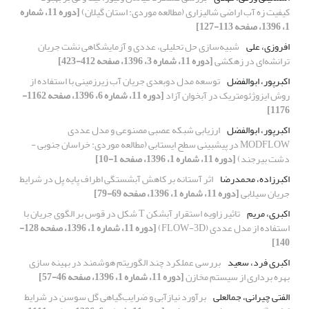
کیفیت زه آب اراضی شالیزاری (مطالعه موردی: استان گیلان)
[دوره 11، شماره
1، 1396، صفحه 113-127]
افروزی، علی
شبیه‌سازی حل تحلیلی، عددی و آزمایشگاهی نشت جریان
ترانشه‌ای در زهکشی
[دوره 11، شماره 3، 1396، صفحه 412-423]
اکبرپور، ابوالفضل
توسعه مدل دوبعدی جریان آب زیرزمینی با استفاده از
روش ایزوژئومتریک در آبخوان آزاد
[دوره 11، شماره 6، 1396، صفحه 1162-
1176]
اکبرپور، ابوالفضل
ارزیابی شبکه عصبی مصنوعی و مدل عددی
MODFLOW در پیشبینی سطح ایستابی (مطالعه موردی: خراسان جنوبی -
دشت بیرجند)
[دوره 11، شماره 1، 1396، صفحه 1-10]
اکبرزاده، محمدرضا
اثر آستانه بر کاهش آبشستگی اطراف پایه پل در شرایط
جریان سیلابی
[دوره 11، شماره 1، 1396، صفحه 69-79]
اکبری، مریم
تاثیر زاویه استقرار آبشکن T شکل در قوس بر الگوی جریان با
استفاده از مدل عددی (FLOW-3D)
[دوره 11، شماره 1، 1396، صفحه 128-
140]
اکبری فرد، سعید
بررسی عملکرد چند الگوریتم هوشمند در بهینه سازی
بهره برداری از سیستم مخازن
[دوره 11، شماره 1، 1396، صفحه 46-57]
الفتی چیرانی، جمالعلی
برآورد نیاز‌آبی و ضرایب‌گیاهی گل سوسن در شرایط