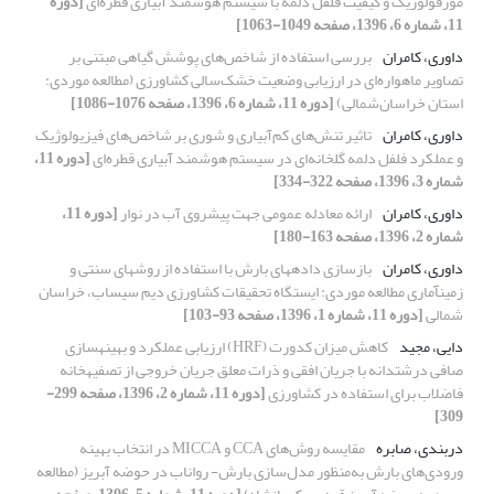
مورفولوژیک و کیفیت فلفل دلمه‌ با سیستم‌ هوشمند آبیاری‌ قطره‌ای
[دوره
11، شماره 6، 1396، صفحه 1049-1063]
داوری، کامران
بررسی استفاده از شاخص‌های پوشش گیاهی مبتنی بر
تصاویر ماهواره‌ای در ارزیابی وضعیت خشک‌سالی کشاورزی (مطالعه موردی:
استان خراسان‌شمالی)
[دوره 11، شماره 6، 1396، صفحه 1076-1086]
داوری، کامران
تاثیر تنش‌های‌ کم‌آبیاری و شوری بر شاخص‌های فیزیولوژیک
و عملکرد فلفل دلمه‌ گلخانه‌ای در سیستم‌ هوشمند آبیاری‌ قطره‌ای
[دوره 11،
شماره 3، 1396، صفحه 322-334]
داوری، کامران
ارائه معادله عمومی جهت پیشروی آب در نوار
[دوره 11،
شماره 2، 1396، صفحه 163-180]
داوری، کامران
بازسازی دادههای بارش با استفاده از روشهای سنتی و
زمینآماری مطالعه موردی: ایستگاه تحقیقات کشاورزی دیم سیساب، خراسان
شمالی
[دوره 11، شماره 1، 1396، صفحه 93-103]
دایی، مجید
کاهش میزان کدورت (HRF) ارزیابی عملکرد و بهینهسازی
صافی درشتدانه با جریان افقی و ذرات معلق جریان خروجی از تصفیهخانه
فاضلاب برای استفاده در کشاورزی
[دوره 11، شماره 2، 1396، صفحه 299-
309]
دربندی، صابره
مقایسه روش‌های CCA و MICCA در انتخاب بهینه
ورودی‌های بارش به‌منظور مدل‌سازی بارش- رواناب در حوضه آبریز (مطالعه