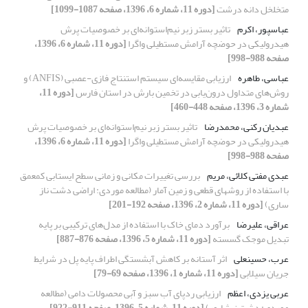
متخلخل دانه درشت
[دوره 11، شماره 6، 1396، صفحه 1087-1099]
عباسپور، اکرم
تاثیر بستر زبر نیم‌استوانه‌ای بر خصوصیات پرش
هیدرولیکی در حوضچه آرامش مستطیلی واگرا
[دوره 11، شماره 6، 1396،
صفحه 988-998]
عباسی، طاهره
ارزیابی مقایسه‌ای سیستم استنتاج فازی-عصبی (ANFIS) و
روش‌های متداول درون‌یابی در تخمین بارش در استان فارس
[دوره 11،
شماره 3، 1396، صفحه 448-460]
عبدیان رکنی، محمدرضا
تاثیر بستر زبر نیم‌استوانه‌ای بر خصوصیات پرش
هیدرولیکی در حوضچه آرامش مستطیلی واگرا
[دوره 11، شماره 6، 1396،
صفحه 988-998]
عبدی مفتی کلائی، مریم
بررسی تغییرات مکانی و زمانی سطح ایستابی کمعمق
با استفاده از روشهای قطعی و زمین آمار (مطالعه موردی: اراضی دشت ناز
ساری)
[دوره 11، شماره 2، 1396، صفحه 192-201]
عراقی، علیرضا
برآورد دمای خاک با استفاده از مدل‌های‌ ترکیبی بر پایه
تبدیل موجک گسسته
[دوره 11، شماره 5، 1396، صفحه 876-887]
عرب، حسینعلی
اثر آستانه بر کاهش آبشستگی اطراف پایه پل در شرایط
جریان سیلابی
[دوره 11، شماره 1، 1396، صفحه 69-79]
عربی یزدی، اعظم
ارزیابی ردپای آب سبز و آبی محصولات دامی (مطالعه
موردی: دشت نیشابور)
[دوره 11، شماره 5، 1396، صفحه 911-922]