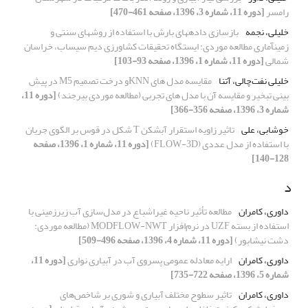
رامسر
[دوره 11، شماره 3، 1396، صفحه 461-470]
خلیلی، نجمه
بازسازی دادههای بارش با استفاده از روشهای سنتی و
زمینآماری مطالعه موردی: ایستگاه تحقیقات کشاورزی دیم سیساب، خراسان
شمالی
[دوره 11، شماره 1، 1396، صفحه 93-103]
خلیلی نفت‌چالی، آتنا
مقایسه مدل های KNNو درخت تصمیم M5 در پیش
بینی تبخیر و مقایسه آن با مدل های تجربی (مطالعه موردی بیرجند)
[دوره 11،
شماره 3، 1396، صفحه 356-366]
خوشابی، علی
تاثیر زاویه استقرار آبشکن T شکل در قوس بر الگوی جریان
با استفاده از مدل عددی (FLOW-3D)
[دوره 11، شماره 1، 1396، صفحه
128-140]
د
داوری، کامران
مطالعه تأثیر ناحیه غیراشباع در مدل‌سازی آب زیرزمینی با
استفاده از بسته UZF در نرم‌افزار MODFLOW-NWT (مطالعه موردی:
دشت نیشابور)
[دوره 11، شماره 4، 1396، صفحه 496-509]
داوری، کامران
ارایه معادله عمومی پسروی آب در آبیاری نواری
[دوره 11،
شماره 5، 1396، صفحه 722-735]
داوری، کامران
تاثیر سطوح مختلف آبیاری و شوری بر شاخص‌های