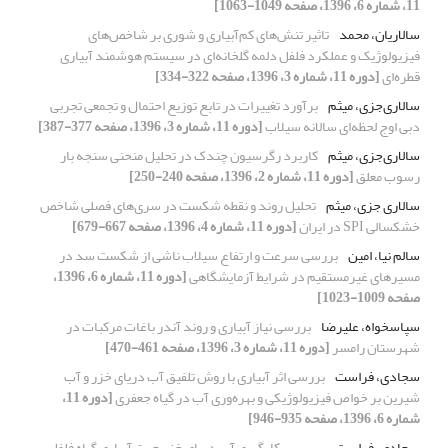
11، شماره 6، 1396، صفحه 1049-1063]
سالاریان، محمد
تاثیر تنش‌های‌ کم‌آبیاری و شوری بر شاخص‌های
فیزیولوژیک و عملکرد فلفل دلمه‌ گلخانه‌ای در سیستم‌ هوشمند آبیاری‌
قطره‌ای
[دوره 11، شماره 3، 1396، صفحه 322-334]
سالاری‌جزی، میثم
برآورد تغییرات در تابع توزیع احتمال و تجمعی تجربی
دبی اوج لحظه‌ای سالانه سیلاب
[دوره 11، شماره 3، 1396، صفحه 377-387]
سالاری‌جزی، میثم
کاربرد رگرسیون چندک در تحلیل منحنی سنجه بار
رسوب معلق
[دوره 11، شماره 2، 1396، صفحه 240-250]
سالاری جزی، میثم
تحلیل روند و نقطه شکست در سری‌های فصلی شاخص
خشکسالی SPI در ایران
[دوره 11، شماره 4، 1396، صفحه 667-679]
سالم نیا، امین
بررسی سرعت و ارتفاع سیلاب ناشی از شکست سد در
مسیرهای غیرمستقیم در شرایط آزمایشگاهی
[دوره 11، شماره 6، 1396،
صفحه 1009-1023]
سپاسخواه، علیرضا
بررسی نیاز آبیاری و روند آندر باغات مرکبات در
شهرستان رامسر
[دوره 11، شماره 3، 1396، صفحه 461-470]
سجادی، فراست
بررسی اثر آبیاری با روش تلفیق آب دریای خزر و آب
شیرین بر خواص فیزیولوژیکی و بهره‌وری آب در گیاه جعفری
[دوره 11،
شماره 6، 1396، صفحه 935-946]
سجادی، فراست
بررسی بکارگیری آب دریای خزر جهت آبیاری گیاه فلفل