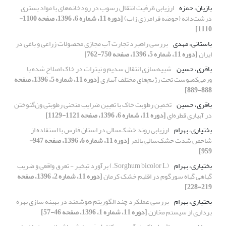
بازیان، حمزه
ارزیابی ظرفیت انتقال رسوب در رودخانه‌های با مواد بستری
درشت‌دانه (حوضه فرامرزی زاب)
[دوره 11، شماره 6، 1396، صفحه 1100-
1110]
باستانی، مهدی
بررسی راهبرد تجارت آب مجازی محصولات زراعی و باغی در
ایران
[دوره 11، شماره 5، 1396، صفحه 750-762]
باقری، حسین
شبیه‌سازی انتقال سدیم و نیترات در خاک اصلاح شده با
ورمی‌کمپوست تحت رژیم‌های مختلف آبیاری
[دوره 11، شماره 5، 1396، صفحه
888-889]
باقری، حسین
تخمین رطوبت خاک با تعیین ضرایب منحنی رطوبتی ون‌گنوختن
در آبیاری قطره‌ای
[دوره 11، شماره 6، 1396، صفحه 1121-1129]
بختیاری، بهرام
ارزیابی روند خشک‌سالی در استان فارس با استفاده از
شاخص شدت خشک‌سالی پالمر
[دوره 11، شماره 6، 1396، صفحه 947-
959]
بختیاری، بهرام
(Sorghum bicolor L.) برآورد تبخیر - تعرق واقعی و ضریب
گیاهی گیاه سورگوم در اقلیم خشک کرمان
[دوره 11، شماره 2، 1396، صفحه
219-228]
بختیاری، بهرام
بررسی عملکرد چند الگوریتم هوشمند در بهینه سازی بهره
برداری از سیستم مخازن
[دوره 11، شماره 1، 1396، صفحه 46-57]