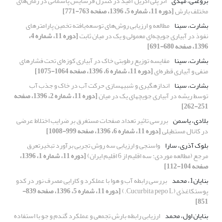
بروغنی، مهدی
اثر پلی اکریل آمید در کنترل فرسایش پاشمانی در زمان‌های
مختلف بارش
[دوره 11، شماره 5، 1396، صفحه 763-771]
بشارت، سینا
مطالعه و ارزیابی روش‌های توسعه‌یافته تخمین پارامترهای
نفوذ در آبیاری جویچه‌ای معمولی و یک در میان ثابت
[دوره 11، شماره 4،
1396، صفحه 680-691]
بشارت، سینا
مقایسه توزیع رطوبتی خاک در آبیاری کوزه‌ای تحت فشارهای
منفی و آبیاری قطره‌ای
[دوره 11، شماره 6، 1396، صفحه 1064-1075]
بشارت، سینا
اندازهگیری و شبیهسازی حرکت آب در خاک و جذب آب
توسط ریشه در آبیاری جویچهای یک در میان
[دوره 11، شماره 2، 1396، صفحه
251-262]
بلادی، یاسمن
بررسی تاثیر تعداد صفحات مستغرق بر ضرایب اختلاط عرضی
در کانال مستطیلی
[دوره 11، شماره 6، 1396، صفحه 999-1008]
بلوک آذری، سارا
واسنجی و ارزیابی سه روش تجربی برآورد تبخیرتعرق
مرجع (مطالعه موردی: سه اقلیم از 6 اقلیم ایران)
[دوره 11، شماره 1، 1396،
صفحه 104-112]
بنایان1، محمد
بررسی رابطه آب و هوا با عملکرد و کارایی مصرف نور در کدو
پوست‎کاغذی (Cucurbita pepo L.)
[دوره 11، شماره 5، 1396، صفحه 839-
851]
بنایان اول، محمد
ارزیابی رابطه بارش تجمعی و عملکرد گندم و جو با استفاده