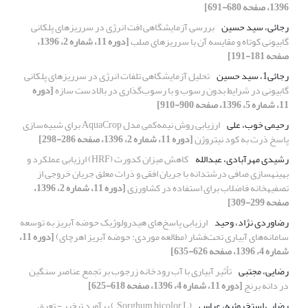
1396، صفحه 680-691]
رجائی، سید حسین
بررسی آزمایشگاهی افت انرژی در سرریزهای پلکانی
گابیونی کوتاه و مقایسه آن با سرریزهای صلب
[دوره 11، شماره 2، 1396،
صفحه 181-191]
رجائی1، سید حسین
تحلیل آزمایشگاهی تلفات انرژی در سرریزهای پلکانی
گابیونی در شرایط بدون رسوب و با رسوب‌گذاری در بالادست سازه
[دوره
11، شماره 5، 1396، صفحه 900-910]
رحیمی خوب، علی
ارزیابی روش نیمه‌کمی مدل AquaCrop برای شبیه‌سازی
پاسخ ذرت به کود نیتروژن
[دوره 11، شماره 2، 1396، صفحه 286-298]
رشیدی مهرآبادی، عبدالله
کاهش میزان کدورت (HRF) ارزیابی عملکرد و
بهینهسازی صافی درشتدانه با جریان افقی و ذرات معلق جریان خروجی از
تصفیهخانه فاضلاب برای استفاده در کشاورزی
[دوره 11، شماره 2، 1396،
صفحه 299-309]
رضاوردی نژاد، وحید
ارزیابی پاسخ‌های هیدرولوژیک حوضه‌ آبریز به توسعه
سامانه‌های آبیاری تحت‌فشار (مطالعه موردی: حوضه آبریز اهرچای)
[دوره 11،
شماره 4، 1396، صفحه 626-635]
رضایی، مجتبی
تأثیر آبیاری با آب رودخانه زرجوب بر تجمع عناصر سنگین
در دانه برنج
[دوره 11، شماره 4، 1396، صفحه 618-625]
رضایی استخروئیه، عباس
(Sorghum bicolor L.) برآورد تبخیر - تعرق