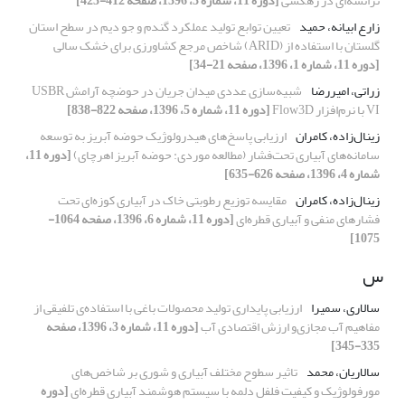
ترانشه‌ای در زهکشی
[دوره 11، شماره 3، 1396، صفحه 412-423]
زارع ابیانه، حمید
تعیین توابع تولید عملکرد گندم و جو دیم در سطح استان
گلستان با استفاده از (ARID) شاخص مرجع کشاورزی برای خشک سالی
[دوره 11، شماره 1، 1396، صفحه 21-34]
زراتی، امیررضا
شبیه‌سازی عددی میدان جریان در حوضچه آرامش USBR
VI با نرم‌افزار Flow3D
[دوره 11، شماره 5، 1396، صفحه 822-838]
زینال‌زاده، کامران
ارزیابی پاسخ‌های هیدرولوژیک حوضه‌ آبریز به توسعه
سامانه‌های آبیاری تحت‌فشار (مطالعه موردی: حوضه آبریز اهرچای)
[دوره 11،
شماره 4، 1396، صفحه 626-635]
زینال‌زاده، کامران
مقایسه توزیع رطوبتی خاک در آبیاری کوزه‌ای تحت
فشارهای منفی و آبیاری قطره‌ای
[دوره 11، شماره 6، 1396، صفحه 1064-
1075]
س
سالاری، سمیرا
ارزیابی پایداری تولید محصولات باغی با استفاده‌ی تلفیقی از
مفاهیم آب مجازی‌و ارزش اقتصادی آب
[دوره 11، شماره 3، 1396، صفحه
335-345]
سالاریان، محمد
تاثیر سطوح مختلف آبیاری و شوری بر شاخص‌های
مورفولوژیک و کیفیت فلفل دلمه‌ با سیستم‌ هوشمند آبیاری‌ قطره‌ای
[دوره