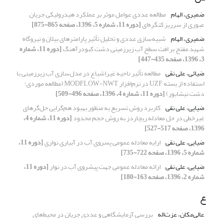
ضمیری، الهام
مطالعه عددی عوامل موثر بر عملکرد هیدرولیکی جریان
عبوری از سرریز کنگره‌ای
[دوره 11، شماره 5، 1396، صفحه 865-875]
ضمیری، الهام
شبیه‌سازی عددی و تحلیل تأثیر پارامترهای بیلان و نیروگاه
شهید مفتح بر افت سطح آب زیرزمینی دشت کبودرآهنگ
[دوره 11، شماره
3، 1396، صفحه 435-447]
ضیائی، علی نقی
مطالعه تأثیر ناحیه غیراشباع در مدل‌سازی آب زیرزمینی با
استفاده از بسته UZF در نرم‌افزار MODFLOW-NWT (مطالعه موردی:
دشت نیشابور)
[دوره 11، شماره 4، 1396، صفحه 496-509]
ضیایی، علی نقی
کاربرد روش تسریع به منظور بهبود هم‌گرایی حل‌گرهای
غیرخطی در حل معادله ریچاردز به روش حجم محدود
[دوره 11، شماره 4،
1396، صفحه 517-527]
ضیایی، علی نقی
ارایه معادله عمومی پسروی آب در آبیاری نواری
[دوره 11،
شماره 5، 1396، صفحه 722-735]
ضیایی، علی نقی
ارائه معادله عمومی جهت پیشروی آب در نوار
[دوره 11،
شماره 2، 1396، صفحه 163-180]
ع
عالی‌مکان، عزت‌اله
بررسی آزمایشگاهی و عددی جریان در محیط‌های