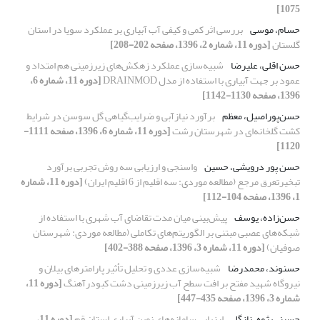
1075]
حسام، موسی
بررسی اثر کمی و کیفی آب آبیاری بر عملکرد سویا در استان
گلستان
[دوره 11، شماره 2، 1396، صفحه 202-208]
حسن اقلی، علیرضا
شبیه‌سازی عملکرد زهکش‌های زیرزمینی هم امتداد و
عمود بر جهت آبیاری با استفاده از مدل DRAINMOD
[دوره 11، شماره 6،
1396، صفحه 1130-1142]
حسن‌پوراصیل، معظم
برآورد نیاز‌آبی و ضرایب‌گیاهی گل سوسن در شرایط
کشت گلخانه‌ای در شهرستان رشت
[دوره 11، شماره 6، 1396، صفحه 1111-
1120]
حسن پور درویشی، حسین
واسنجی و ارزیابی سه روش تجربی برآورد
تبخیرتعرق مرجع (مطالعه موردی: سه اقلیم از 6 اقلیم ایران)
[دوره 11، شماره
1، 1396، صفحه 104-112]
حسن‌زاده، یوسف
پیش‌بینی میان مدت تقاضای آب شهری با استفاده از
شبکه‌های عصبی مبتنی بر الگوریتم‌های تکاملی (مطالعه موردی: شهرستان
صوفیان)
[دوره 11، شماره 3، 1396، صفحه 388-402]
حسنوند، محمدرضا
شبیه‌سازی عددی و تحلیل تأثیر پارامترهای بیلان و
نیروگاه شهید مفتح بر افت سطح آب زیرزمینی دشت کبودرآهنگ
[دوره 11،
شماره 3، 1396، صفحه 435-447]
حسینی‌پژوه، نازگل
ارزیابی سامانه‌های نوین آبیاری استان قم
[دوره 11،