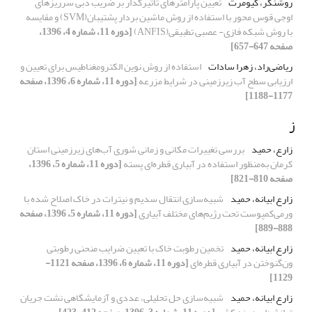
روشنگر، کیومرث
تعیین پارامترهای تاثیرگذار بر ضریب دبی سرریزهای
اوجی قوس محور با استفاده از روش ماشین بردار پشتیبان(SVM) و مقایسه
با روش شبکه فازی- عصبی تطبیقی(ANFIS)
[دوره 11، شماره 4، 1396،
صفحه 647-657]
ریاضی‌راد، زهرا سادات
استفاده از روش نوین الکترومغناطیس برای تعیین و
ارزیابی سطح آب زیرزمینی در شرایط مزرعه
[دوره 11، شماره 6، 1396، صفحه
1177-1188]
ز
زارع، حمید
بررسی تغییرات مکانی و زمانی شوری آب‌های زیرزمینی استان
کرمان به‌منظور استفاده در آبیاری قطره‌ای پسته
[دوره 11، شماره 5، 1396،
صفحه 810-821]
زارع ابیانه، حمید
شبیه‌سازی انتقال سدیم و نیترات در خاک اصلاح شده با
ورمی‌کمپوست تحت رژیم‌های مختلف آبیاری
[دوره 11، شماره 5، 1396، صفحه
888-889]
زارع ابیانه، حمید
تخمین رطوبت خاک با تعیین ضرایب منحنی رطوبتی
ون‌گنوختن در آبیاری قطره‌ای
[دوره 11، شماره 6، 1396، صفحه 1121-
1129]
زارع ابیانه، حمید
شبیه‌سازی حل تحلیلی، عددی و آزمایشگاهی نشت جریان