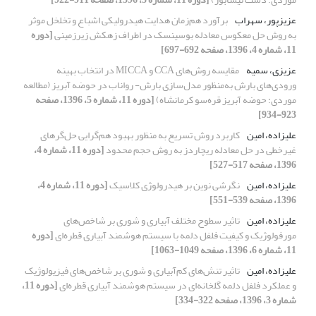
عزیزپور، سهراب
برآورد هم‌زمان هدایت هیدرولیکی اشباع و تخلخل موثر
به روش حل معکوس معادله بوسینسک در اطراف زهکش زیرزمینی
[دوره
11، شماره 4، 1396، صفحه 692-697]
عزیزی، سمیه
مقایسه روش‌های CCA و MICCA در انتخاب بهینه
ورودی‌های بارش به‌منظور مدل‌سازی بارش- رواناب در حوضه آبریز (مطالعه
موردی: حوضه آبریز قره‌سو کرمانشاه)
[دوره 11، شماره 5، 1396، صفحه
923-934]
علیزاده، امین
کاربرد روش تسریع به منظور بهبود هم‌گرایی حل‌گرهای
غیرخطی در حل معادله ریچاردز به روش حجم محدود
[دوره 11، شماره 4،
1396، صفحه 517-527]
علیزاده، امین
نگرشی نوین بر هیدرولوژی کلاسیک
[دوره 11، شماره 4،
1396، صفحه 539-551]
علیزاده، امین
تاثیر سطوح مختلف آبیاری و شوری بر شاخص‌های
مورفولوژیک و کیفیت فلفل دلمه‌ با سیستم‌ هوشمند آبیاری‌ قطره‌ای
[دوره
11، شماره 6، 1396، صفحه 1049-1063]
علیزاده، امین
تاثیر تنش‌های‌ کم‌آبیاری و شوری بر شاخص‌های فیزیولوژیک
و عملکرد فلفل دلمه‌ گلخانه‌ای در سیستم‌ هوشمند آبیاری‌ قطره‌ای
[دوره 11،
شماره 3، 1396، صفحه 322-334]