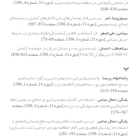
از شاخص یکنواختی در منطقه نیمه‌خشک مشهد
[دوره 11، شماره 4، 1396،
صفحه 636-646]
بهروزی‌نیا، ثمر
بررسی رفتار پوشش‌های بتنی کانال‌های آبیاری در بسترهای
اصلاح شده موضعی
[دوره 11، شماره 6، 1396، صفحه 972-987]
بهشتی، علی اصغر
اثر آستانه بر کاهش آبشستگی اطراف پایه پل در شرایط
جریان سیلابی
[دوره 11، شماره 1، 1396، صفحه 69-79]
بهنام طلب، احسان
شبیه‌سازی عددی میدان جریان در حوضچه آرامش
USBR VI با نرم‌افزار Flow3D
[دوره 11، شماره 5، 1396، صفحه 822-838]
پ
پاشاخواه، پریسا
واسنجی و ارزیابی سه روش تجربی برآورد تبخیرتعرق
مرجع (مطالعه موردی: سه اقلیم از 6 اقلیم ایران)
[دوره 11، شماره 1، 1396،
صفحه 104-112]
پلنگی، جمال عباس
استفاده از تکنیک نمونه‌برداری مرحله‌ای در تعیین نقاط
اندازه‌گیری هدایت هیدرولیکی در مزرعه
[دوره 11، شماره 3، 1396، صفحه
367-376]
پلنگی، جمال عباس
بررسی تغییرات مکانی و زمانی سطح ایستابی کمعمق با
استفاده از روشهای قطعی و زمین آمار (مطالعه موردی: اراضی دشت ناز ساری)
[دوره 11، شماره 2، 1396، صفحه 192-201]