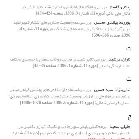
پناهی، قاسم
بررسی راهکارهای افزایش پایداری شیب‌های خاکی در
کانال‌های خاکی
[دوره 11، شماره 3، 1396، صفحه 424-434]
پوررضا بیلندی، محسن
بررسی عدم قطعیت سناریوهای انتشار تغییراقلیم
در برآورد رطوبت خاک در طی هفته‌های رشد گندم
[دوره 11، شماره 4،
1396، صفحه 586-596]
ت
تاران، فرشید
بررسی تاثیر شیب بر ضریب رواناب سطوح با جنسهای مختلف
تحت بارندگی طبیعی
[دوره 11، شماره 1، 1396، صفحه 35-45]
ث
ثنایی نژاد، سید حسین
بررسی استفاده از شاخص‌های پوشش گیاهی مبتنی
بر تصاویر ماهواره‌ای در ارزیابی وضعیت خشک‌سالی کشاورزی (مطالعه موردی:
استان خراسان‌شمالی)
[دوره 11، شماره 6، 1396، صفحه 1076-1086]
ج
جلیلی، سعید
برهم‌کنش پلیمر سوپرجاذب و تکنیک آبیاری تکمیلی در
افزایش عملکرد و بهره‌وری آب آبیاری در کشت گندم دیم
[دوره 11، شماره