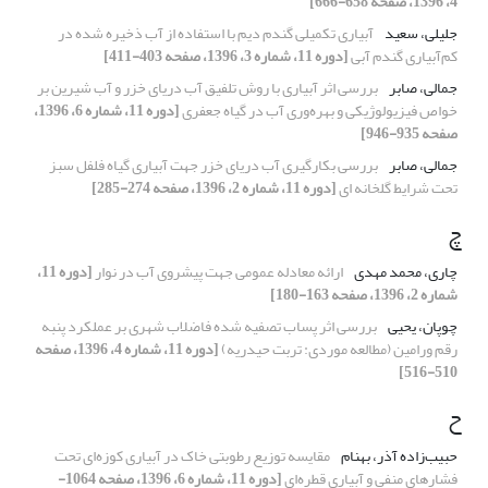
4، 1396، صفحه 658-666]
جلیلی، سعید
آبیاری تکمیلی گندم دیم با استفاده از آب ذخیره شده در
کم‌آبیاری گندم آبی
[دوره 11، شماره 3، 1396، صفحه 403-411]
جمالی، صابر
بررسی اثر آبیاری با روش تلفیق آب دریای خزر و آب شیرین بر
خواص فیزیولوژیکی و بهره‌وری آب در گیاه جعفری
[دوره 11، شماره 6، 1396،
صفحه 935-946]
جمالی، صابر
بررسی بکارگیری آب دریای خزر جهت آبیاری گیاه فلفل سبز
تحت شرایط گلخانه ای
[دوره 11، شماره 2، 1396، صفحه 274-285]
چ
چاری، محمد مهدی
ارائه معادله عمومی جهت پیشروی آب در نوار
[دوره 11،
شماره 2، 1396، صفحه 163-180]
چوپان، یحیی
بررسی اثر پساب تصفیه شده فاضلاب شهری بر عملکرد پنبه
رقم ورامین (مطالعه موردی: تربت حیدریه)
[دوره 11، شماره 4، 1396، صفحه
510-516]
ح
حبیب‌زاده آذر، بهنام
مقایسه توزیع رطوبتی خاک در آبیاری کوزه‌ای تحت
فشارهای منفی و آبیاری قطره‌ای
[دوره 11، شماره 6، 1396، صفحه 1064-