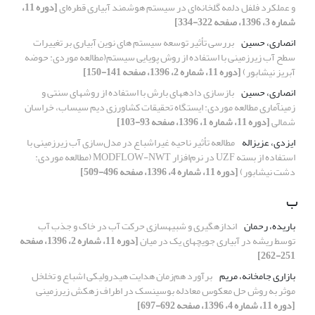
و عملکرد فلفل دلمه‌ گلخانه‌ای در سیستم‌ هوشمند آبیاری‌ قطره‌ای
[دوره 11،
شماره 3، 1396، صفحه 322-334]
انصاری، حسین
بررسی تأثیر توسعه سیستم های نوین آبیاری بر تغییرات
سطح آب زیرزمینی با استفاده از روش پویایی سیستم(مطالعه موردی: حوضه
آبریز نیشابور)
[دوره 11، شماره 2، 1396، صفحه 141-150]
انصاری، حسین
بازسازی دادههای بارش با استفاده از روشهای سنتی و
زمینآماری مطالعه موردی: ایستگاه تحقیقات کشاورزی دیم سیساب، خراسان
شمالی
[دوره 11، شماره 1، 1396، صفحه 93-103]
ایزدی، عزیزاله
مطالعه تأثیر ناحیه غیراشباع در مدل‌سازی آب زیرزمینی با
استفاده از بسته UZF در نرم‌افزار MODFLOW-NWT (مطالعه موردی:
دشت نیشابور)
[دوره 11، شماره 4، 1396، صفحه 496-509]
ب
باریده، رحمان
اندازهگیری و شبیهسازی حرکت آب در خاک و جذب آب
توسط ریشه در آبیاری جویچهای یک در میان
[دوره 11، شماره 2، 1396، صفحه
251-262]
بازاری جامخانه، مریم
برآورد هم‌زمان هدایت هیدرولیکی اشباع و تخلخل
موثر به روش حل معکوس معادله بوسینسک در اطراف زهکش زیرزمینی
[دوره 11، شماره 4، 1396، صفحه 692-697]