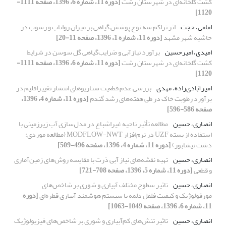
کشت گلخانه‌ای در شهرستان رشت
[دوره 11، شماره 6، 1396، صفحه 1111-
1120]
امامی، حجت
اثر تراکم سه نوع پوشش گیاهی بر میزان رواناب و رسوب در
حاشیه شهر مشهد
[دوره 11، شماره 1، 1396، صفحه 11-20]
امیدی، امیرحسین
برآورد نیاز‌آبی و ضرایب‌گیاهی گل سوسن در شرایط
کشت گلخانه‌ای در شهرستان رشت
[دوره 11، شماره 6، 1396، صفحه 1111-
1120]
امیرآبادی‌زاده، مهدی
بررسی عدم قطعیت سناریوهای انتشار تغییراقلیم در
برآورد رطوبت خاک در طی هفته‌های رشد گندم
[دوره 11، شماره 4، 1396،
صفحه 586-596]
انصاری، حسین
مطالعه تأثیر ناحیه غیراشباع در مدل‌سازی آب زیرزمینی با
استفاده از بسته UZF در نرم‌افزار MODFLOW-NWT (مطالعه موردی:
دشت نیشابور)
[دوره 11، شماره 4، 1396، صفحه 496-509]
انصاری، حسین
تهیه نقشه‌های نیاز آبی ذرت با مقایسه روش‌های زمین‌آماری
و قطعی
[دوره 11، شماره 5، 1396، صفحه 708-721]
انصاری، حسین
تاثیر سطوح مختلف آبیاری و شوری بر شاخص‌های
مورفولوژیک و کیفیت فلفل دلمه‌ با سیستم‌ هوشمند آبیاری‌ قطره‌ای
[دوره
11، شماره 6، 1396، صفحه 1049-1063]
انصاری، حسین
تاثیر تنش‌های‌ کم‌آبیاری و شوری بر شاخص‌های فیزیولوژیک