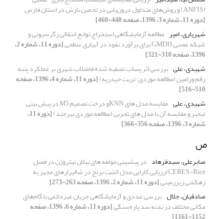
(ANFIS) و روش‌های متداول درون‌یابی در تخمین بارش در استان فارس
[دوره 11، شماره 3، 1396، صفحه 448-460]
شهریاری، امیر
مطالعه آزمایشگاهی استخراج توابع انتقالی رگرسیونی و
شبکه عصبی GMDH برای برآورد نفوذ در آبیاری سطحی
[دوره 11، شماره 2،
1396، صفحه 310-321]
شهیدی، علی
بررسی اثر پساب تصفیه شده فاضلاب شهری بر عملکرد پنبه
رقم ورامین (مطالعه موردی: تربت حیدریه)
[دوره 11، شماره 4، 1396، صفحه
510-516]
شهیدی، علی
مقایسه مدل های KNNو درخت تصمیم M5 در پیش بینی
تبخیر و مقایسه آن با مدل های تجربی (مطالعه موردی بیرجند)
[دوره 11،
شماره 3، 1396، صفحه 356-366]
ص
صابرعلی، سیدفرهاد
در پیشبینی مولفه های بیلان نیتروژن در فصل
CERES-Rice ارزیابی کارایی مدل کشت برنج در شالیزارهای مجهز به
زهکشی زیرزمینی
[دوره 11، شماره 2، 1396، صفحه 263-273]
صادقیان، جلال
بررسی عددی و آزمایشگاهی جریان غیردائمی با گام‌های
مکانی مختلف در بدنه سد پاره‌سنگی
[دوره 11، شماره 6، 1396، صفحه
1152-1161]