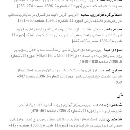
سبز تحت شرایط گلخانه ای
[دوره 11، شماره 2، 1396، صفحه 274-285]
سلطانی‌گرد فرامرزی، سمیه
اثر پلی اکریل آمید در کنترل فرسایش پاشمانی
در زمان‌های مختلف بارش
[دوره 11، شماره 5، 1396، صفحه 763-771]
سلیمی، امیرحسین
شبیه‌سازی عددی و تحلیل تأثیر پارامترهای بیلان و
نیروگاه شهید مفتح بر افت سطح آب زیرزمینی دشت کبودرآهنگ
[دوره 11،
شماره 3، 1396، صفحه 435-447]
سودی، مینا
بررسی عددی جریان ناشی از شکست سد با حمل رسوب بر
روی بسترهای زنده با استفاده از Mike 3 Flow Model FM
[دوره 11، شماره
6، 1396، صفحه 1038-1048]
سیاری، نسرین
ارزیابی روند خشک‌سالی در استان فارس با استفاده از
شاخص شدت خشک‌سالی پالمر
[دوره 11، شماره 6، 1396، صفحه 947-
959]
ش
شاهمرادی، عصمت
بررسی نیاز آبیاری و روند آندر باغات مرکبات در
شهرستان رامسر
[دوره 11، شماره 3، 1396، صفحه 461-470]
شاهنظری، علی
استفاده از روش نوین الکترومغناطیس برای تعیین و ارزیابی
سطح آب زیرزمینی در شرایط مزرعه
[دوره 11، شماره 6، 1396، صفحه 1177-