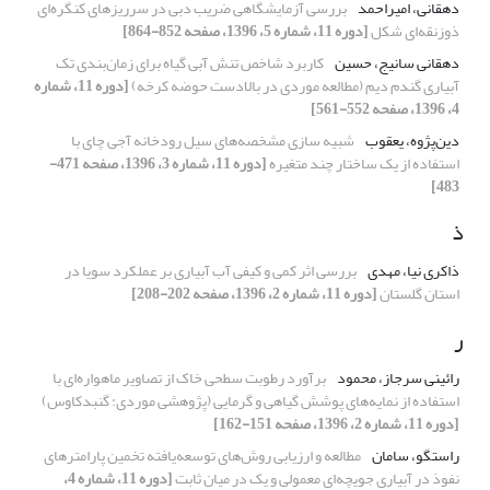
دهقانی، امیراحمد
بررسی آزمایشگاهی ضریب دبی در سرریزهای کنگره‌ای
ذوزنقه‌ای شکل
[دوره 11، شماره 5، 1396، صفحه 852-864]
دهقانی سانیج، حسین
کاربرد شاخص تنش آبی گیاه برای زمان‌بندی تک
آبیاری گندم دیم (مطالعه موردی در بالادست حوضه کرخه)
[دوره 11، شماره
4، 1396، صفحه 552-561]
دین‌پژوه، یعقوب
شبیه سازی مشخصه‌های سیل رودخانه آجی چای با
استفاده از یک ساختار چند متغیره
[دوره 11، شماره 3، 1396، صفحه 471-
483]
ذ
ذاکری نیا، مهدی
بررسی اثر کمی و کیفی آب آبیاری بر عملکرد سویا در
استان گلستان
[دوره 11، شماره 2، 1396، صفحه 202-208]
ر
رائینی سرجاز، محمود
برآورد رطوبت سطحی خاک از تصاویر ماهواره‌ای با
استفاده از نمایه‌های پوشش گیاهی و گرمایی (پژوهشی موردی: گنبدکاوس)
[دوره 11، شماره 2، 1396، صفحه 151-162]
راستگو، سامان
مطالعه و ارزیابی روش‌های توسعه‌یافته تخمین پارامترهای
نفوذ در آبیاری جویچه‌ای معمولی و یک در میان ثابت
[دوره 11، شماره 4،