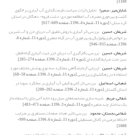
1188]
شایان‌مهر، سمیرا
تحلیل اثرات سیاست قیمت‌گذاری آب آبیاری بر الگوی
کشت و بهره‌وری مصرف آب (مطالعه موردی: دشت قروه- دهگلان در استان
کردستان)
[دوره 11، شماره 4، 1396، صفحه 609-617]
شریفان، حسین
بررسی اثر آبیاری با روش تلفیق آب دریای خزر و آب شیرین
بر خواص فیزیولوژیکی و بهره‌وری آب در گیاه جعفری
[دوره 11، شماره 6،
1396، صفحه 935-946]
شریفان، حسین
بررسی بکارگیری آب دریای خزر جهت آبیاری گیاه فلفل
سبز تحت شرایط گلخانه ای
[دوره 11، شماره 2، 1396، صفحه 274-285]
شریفان، حسین
ارزیابی آزمایشگاهی عملکرد سه نوع پوشش مختلف مورد
استفاده در زهکشهای زیرزمینی
[دوره 11، شماره 1، 1396، صفحه 58-68]
شعبانی، اسماعیل
بررسی اثر کمی و کیفی آب آبیاری بر عملکرد سویا در
استان گلستان
[دوره 11، شماره 2، 1396، صفحه 202-208]
شفائی، مریم
شبیه سازی مشخصه‌های سیل رودخانه آجی چای با استفاده از
یک ساختار چند متغیره
[دوره 11، شماره 3، 1396، صفحه 471-483]
شفاعی بجستان، محمود
بررسی تاثیر تعداد صفحات مستغرق بر ضرایب
اختلاط عرضی در کانال مستطیلی
[دوره 11، شماره 6، 1396، صفحه 999-
1008]
شمس نیا، سیدامیر
ارزیابی مقایسه‌ای سیستم استنتاج فازی-عصبی