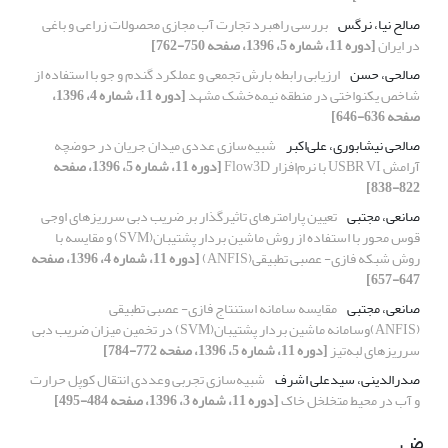
صالح نیا، نرگس
بررسی راهبرد تجارت آب مجازی محصولات زراعی و باغی
در ایران
[دوره 11، شماره 5، 1396، صفحه 750-762]
صالحی، حسن
ارزیابی رابطه بارش تجمعی و عملکرد گندم و جو با استفاده از
شاخص یکنواختی در منطقه نیمه‌خشک مشهد
[دوره 11، شماره 4، 1396،
صفحه 636-646]
صالحی نیشابوری، علی‌اکبر
شبیه‌سازی عددی میدان جریان در حوضچه
آرامش USBR VI با نرم‌افزار Flow3D
[دوره 11، شماره 5، 1396، صفحه
822-838]
صانعی، مجتبی
تعیین پارامترهای تاثیرگذار بر ضریب دبی سرریزهای اوجی
قوس محور با استفاده از روش ماشین بردار پشتیبان(SVM) و مقایسه با
روش شبکه فازی- عصبی تطبیقی(ANFIS)
[دوره 11، شماره 4، 1396، صفحه
647-657]
صانعی، مجتبی
مقایسه سامانه استنتاج فازی- عصبی تطبیقی
(ANFIS)وسامانه ماشین بردار پشتیبان(SVM) در تخمین میزان ضریب دبی
سرریزهای لبه‌تیز
[دوره 11، شماره 5، 1396، صفحه 772-784]
صدرالدینی، سیدعلی اشرف
شبیه‌سازی تجربی وعددی انتقال کوپل حرارت
و آب در محیط متخلخل خاک
[دوره 11، شماره 3، 1396، صفحه 484-495]
ض