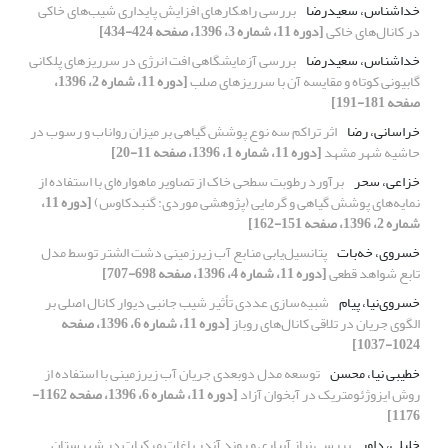
خداشناس، سعیدرضا
بررسی راهکارهای افزایش پایداری شیب‌های خاکی
در کانال‌های خاکی
[دوره 11، شماره 3، 1396، صفحه 424-434]
خداشناس، سعیدرضا
بررسی آزمایشگاهی افت انرژی در سرریزهای پلکانی
گابیونی کوتاه و مقایسه آن با سرریزهای صلب
[دوره 11، شماره 2، 1396،
صفحه 181-191]
خراسانی، رضا
اثر تراکم سه نوع پوشش گیاهی بر میزان رواناب و رسوب در
حاشیه شهر مشهد
[دوره 11، شماره 1، 1396، صفحه 11-20]
خزاعی، سحر
برآورد رطوبت سطحی خاک از تصاویر ماهواره‌ای با استفاده از
نمایه‌های پوشش گیاهی و گرمایی (پژوهشی موردی: گنبدکاوس)
[دوره 11،
شماره 2، 1396، صفحه 151-162]
خسروی، خه‌بات
پتانسیل‌یابی منابع آب زیرزمینی دشت الشتر توسط مدل
تابع شواهد قطعی
[دوره 11، شماره 4، 1396، صفحه 698-707]
خسروی‌نیا، پیام
شبیه‌سازی عددی تأثیر شیب جانبی دیوار کانال اصلی بر
الگوی جریان در تلاقی کانال‌های روباز
[دوره 11، شماره 6، 1396، صفحه
1024-1037]
خطیبی نیا، محسن
توسعه مدل دوبعدی جریان آب زیرزمینی با استفاده از
روش ایزوژئومتریک در آبخوان آزاد
[دوره 11، شماره 6، 1396، صفحه 1162-
1176]
خلیلی، داور
بررسی نیاز آبیاری و روند آندر باغات مرکبات در شهرستان