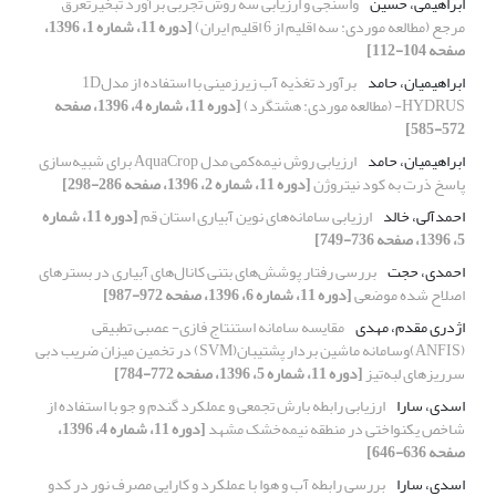
ابراهیمی، حسین
واسنجی و ارزیابی سه روش تجربی برآورد تبخیرتعرق
مرجع (مطالعه موردی: سه اقلیم از 6 اقلیم ایران)
[دوره 11، شماره 1، 1396،
صفحه 104-112]
ابراهیمیان، حامد
برآورد تغذیه آب زیرزمینی با استفاده از مدل1D
HYDRUS- (مطالعه موردی: هشتگرد)
[دوره 11، شماره 4، 1396، صفحه
572-585]
ابراهیمیان، حامد
ارزیابی روش نیمه‌کمی مدل AquaCrop برای شبیه‌سازی
پاسخ ذرت به کود نیتروژن
[دوره 11، شماره 2، 1396، صفحه 286-298]
احمدآلی، خالد
ارزیابی سامانه‌های نوین آبیاری استان قم
[دوره 11، شماره
5، 1396، صفحه 736-749]
احمدی، حجت
بررسی رفتار پوشش‌های بتنی کانال‌های آبیاری در بسترهای
اصلاح شده موضعی
[دوره 11، شماره 6، 1396، صفحه 972-987]
اژدری مقدم، مهدی
مقایسه سامانه استنتاج فازی- عصبی تطبیقی
(ANFIS)وسامانه ماشین بردار پشتیبان(SVM) در تخمین میزان ضریب دبی
سرریزهای لبه‌تیز
[دوره 11، شماره 5، 1396، صفحه 772-784]
اسدی، سارا
ارزیابی رابطه بارش تجمعی و عملکرد گندم و جو با استفاده از
شاخص یکنواختی در منطقه نیمه‌خشک مشهد
[دوره 11، شماره 4، 1396،
صفحه 636-646]
اسدی، سارا
بررسی رابطه آب و هوا با عملکرد و کارایی مصرف نور در کدو