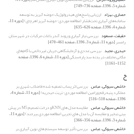
شماره 5، 1396، صفحه 736-749]
حصاری، بهزاد
ارزیابی پاسخ‌های هیدرولوژیک حوضه‌ آبریز به توسعه
سامانه‌های آبیاری تحت‌فشار (مطالعه موردی: حوضه آبریز اهرچای)
[دوره 11،
شماره 4، 1396، صفحه 626-635]
حقیقت، مسعود
بررسی نیاز آبیاری و روند آندر باغات مرکبات در شهرستان
رامسر
[دوره 11، شماره 3، 1396، صفحه 461-470]
حیدری، مجید
بررسی عددی و آزمایشگاهی جریان غیردائمی با گام‌های
مکانی مختلف در بدنه سد پاره‌سنگی
[دوره 11، شماره 6، 1396، صفحه
1152-1161]
خ
خاشعی سیوکی، عباس
بررسی اثر پساب تصفیه شده فاضلاب شهری بر
عملکرد پنبه رقم ورامین (مطالعه موردی: تربت حیدریه)
[دوره 11، شماره 4،
1396، صفحه 510-516]
خاشعی سیوکی، عباس
مقایسه مدل های KNNو درخت تصمیم M5 در پیش
بینی تبخیر و مقایسه آن با مدل های تجربی (مطالعه موردی بیرجند)
[دوره 11،
شماره 3، 1396، صفحه 356-366]
خاشعی سیوکی، عباس
بررسی تأثیر توسعه سیستم های نوین آبیاری بر