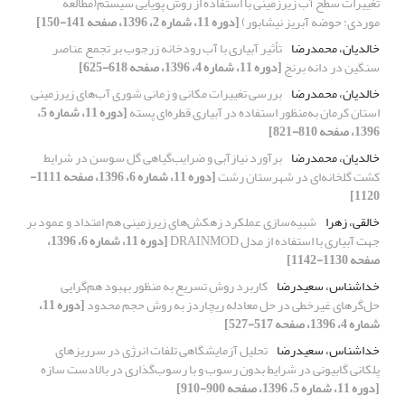
تغییرات سطح آب زیرزمینی با استفاده از روش پویایی سیستم(مطالعه
موردی: حوضه آبریز نیشابور)
[دوره 11، شماره 2، 1396، صفحه 141-150]
خالدیان، محمدرضا
تأثیر آبیاری با آب رودخانه زرجوب بر تجمع عناصر
سنگین در دانه برنج
[دوره 11، شماره 4، 1396، صفحه 618-625]
خالدیان، محمدرضا
بررسی تغییرات مکانی و زمانی شوری آب‌های زیرزمینی
استان کرمان به‌منظور استفاده در آبیاری قطره‌ای پسته
[دوره 11، شماره 5،
1396، صفحه 810-821]
خالدیان، محمدرضا
برآورد نیاز‌آبی و ضرایب‌گیاهی گل سوسن در شرایط
کشت گلخانه‌ای در شهرستان رشت
[دوره 11، شماره 6، 1396، صفحه 1111-
1120]
خالقی، زهرا
شبیه‌سازی عملکرد زهکش‌های زیرزمینی هم امتداد و عمود بر
جهت آبیاری با استفاده از مدل DRAINMOD
[دوره 11، شماره 6، 1396،
صفحه 1130-1142]
خداشناس، سعیدرضا
کاربرد روش تسریع به منظور بهبود هم‌گرایی
حل‌گرهای غیرخطی در حل معادله ریچاردز به روش حجم محدود
[دوره 11،
شماره 4، 1396، صفحه 517-527]
خداشناس، سعیدرضا
تحلیل آزمایشگاهی تلفات انرژی در سرریزهای
پلکانی گابیونی در شرایط بدون رسوب و با رسوب‌گذاری در بالادست سازه
[دوره 11، شماره 5، 1396، صفحه 900-910]