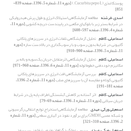
پوست‎کاغذی (Cucurbita pepo L.)
[دوره 11، شماره 5، 1396، صفحه 839-
851]
اسدی، فرشته
مطالعه آزمایشگاهی استهلاک انرژی و طول پرش هیدرولیکی
در شرایط بستر زبر با بلوک‏های مکعبی‏ در پایین‏دست دریچه کشویی
[دوره 11،
شماره 4، 1396، صفحه 597-608]
اسماعیلی، کاظم
تحلیل آزمایشگاهی تلفات انرژی در سرریزهای پلکانی
گابیونی در شرایط بدون رسوب و با رسوب‌گذاری در بالادست سازه
[دوره
11، شماره 5، 1396، صفحه 900-910]
اسماعیلی، کاظم
تحلیل آزمایشگاهی اثرمتقابل جریان یک‌سویه و باله بر
مکانیزم خوددفنی خطوط لوله
[دوره 11، شماره 6، 1396، صفحه 960-971]
اسماعیلی، کاظم
بررسی آزمایشگاهی افت انرژی در سرریزهای پلکانی
گابیونی کوتاه و مقایسه آن با سرریزهای صلب
[دوره 11، شماره 2، 1396،
صفحه 181-191]
اسماعیلی، کاظم
اثر آستانه بر کاهش آبشستگی اطراف پایه پل در شرایط
جریان سیلابی
[دوره 11، شماره 1، 1396، صفحه 69-79]
اسمعیلی ورکی، مهدی
مطالعه آزمایشگاهی استخراج توابع انتقالی رگرسیونی
و شبکه عصبی GMDH برای برآورد نفوذ در آبیاری سطحی
[دوره 11، شماره
2، 1396، صفحه 310-321]
اسمعیلی ورکی، مهدی
بررسی عملکرد گیاهان وتیور، تیفا و نی بر بهبود