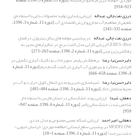
موردی: حوضه آبریز قره‌سو کرمانشاه)
[دوره 11، شماره 5، 1396، صفحه
923-934]
درزی نفت‌چالی، عبداله
ارزیابی پایداری تولید محصولات باغی با استفاده‌ی
تلفیقی از مفاهیم آب مجازی‌و ارزش اقتصادی آب
[دوره 11، شماره 3، 1396،
صفحه 335-345]
درزی نفت چالی، عبداله
در پیشبینی مولفه های بیلان نیتروژن در فصل
CERES-Rice ارزیابی کارایی مدل کشت برنج در شالیزارهای مجهز به
زهکشی زیرزمینی
[دوره 11، شماره 2، 1396، صفحه 263-273]
دلیرحسن‌نیا، رضا
برهم‌کنش پلیمر سوپرجاذب و تکنیک آبیاری تکمیلی در
افزایش عملکرد و بهره‌وری آب آبیاری در کشت گندم دیم
[دوره 11، شماره
4، 1396، صفحه 658-666]
دلیرحسن‌نیا، رضا
شبیه‌سازی تجربی وعددی انتقال کوپل حرارت و آب در
محیط متخلخل خاک
[دوره 11، شماره 3، 1396، صفحه 484-495]
دهقان، شیدا
ارزیابی روند خشک‌سالی در استان فارس با استفاده از
شاخص شدت خشک‌سالی پالمر
[دوره 11، شماره 6، 1396، صفحه 947-
959]
دهقانی، امیر احمد
ارزیابی شبکه عصبی مصنوعی و مدل عددی
MODFLOW در پیشبینی سطح ایستابی (مطالعه موردی: خراسان جنوبی -
دشت بیرجند)
[دوره 11، شماره 1، 1396، صفحه 1-10]